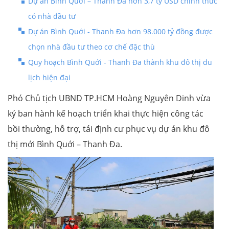
Dự án Bình Quới – Thanh Đa hơn 3,7 tỷ USD chính thức
có nhà đầu tư
Dự án Bình Quới - Thanh Đa hơn 98.000 tỷ đồng được
chọn nhà đầu tư theo cơ chế đặc thù
Quy hoạch Bình Quới - Thanh Đa thành khu đô thị du
lịch hiện đại
Phó Chủ tịch UBND TP.HCM Hoàng Nguyên Dinh vừa
ký ban hành kế hoạch triển khai thực hiện công tác
bồi thường, hỗ trợ, tái định cư phục vụ dự án khu đô
thị mới Bình Quới – Thanh Đa.