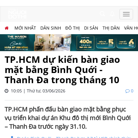
MỚI NHẤT
DÂN SINH
ĐÔ THỊ
DI SẢN
THỊ DÂN
VĂN H
TP.HCM dự kiến bàn giao
mặt bằng Bình Quới -
Thanh Đa trong tháng 10
10:05 | Thứ tư, 03/06/2026
0
TP.HCM phấn đấu bàn giao mặt bằng phục
vụ triển khai dự án Khu đô thị mới Bình Quới
– Thanh Đa trước ngày 31.10.