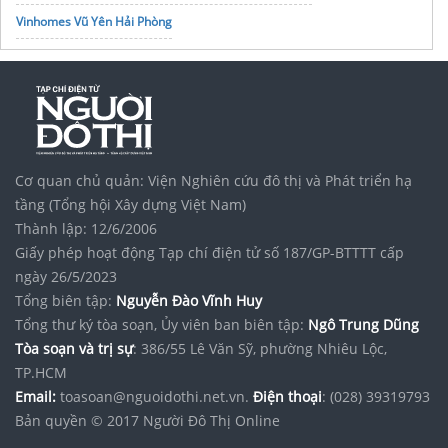
Vinhomes Vũ Yên Hải Phòng
Cơ quan chủ quản: Viện Nghiên cứu đô thị và Phát triển hạ
tầng (Tổng hội Xây dựng Việt Nam)
Thành lập: 12/6/2006
Giấy phép hoạt động Tạp chí điện tử số 187/GP-BTTTT cấp
ngày 26/5/2023
Tổng biên tập:
Nguyễn Đào Vĩnh Huy
Tổng thư ký tòa soạn, Ủy viên ban biên tập:
Ngô Trung Dũng
Tòa soạn và trị sự
: 386/55 Lê Văn Sỹ, phường Nhiêu Lộc,
TP.HCM
Email:
toasoan@nguoidothi.net.vn.
Điện thoại
: (028) 39319793
Bản quyền © 2017 Người Đô Thị Online