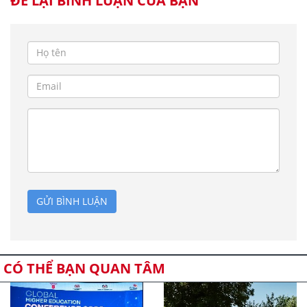
ĐỂ LẠI BÌNH LUẬN CỦA BẠN
GỬI BÌNH LUẬN
CÓ THỂ BẠN QUAN TÂM