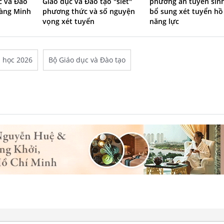
c và Đào
Giáo dục và Đào tạo "siết"
phương án tuyển sinh
oàng Minh
phương thức và số nguyện
bổ sung xét tuyển hồ
vọng xét tuyển
năng lực
i học 2026
Bộ Giáo dục và Đào tạo