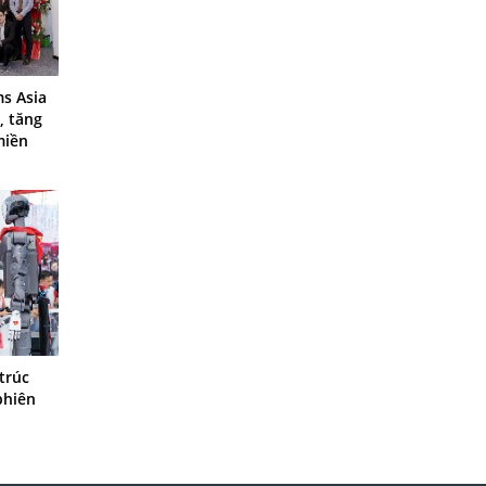
s Asia
, tăng
miền
trúc
phiên