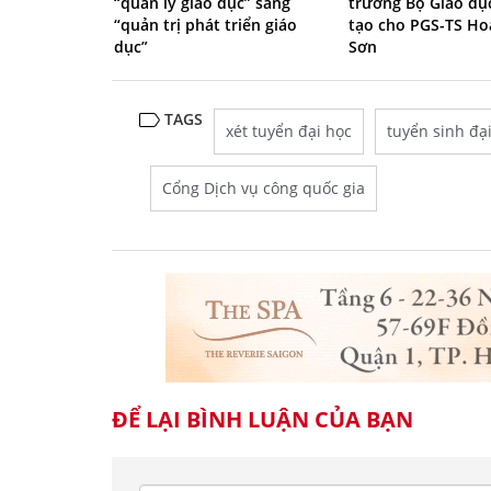
“quản lý giáo dục” sang
trưởng Bộ Giáo dụ
“quản trị phát triển giáo
tạo cho PGS-TS H
dục”
Sơn
TAGS
xét tuyển đại học
tuyển sinh đạ
Cổng Dịch vụ công quốc gia
ĐỂ LẠI BÌNH LUẬN CỦA BẠN