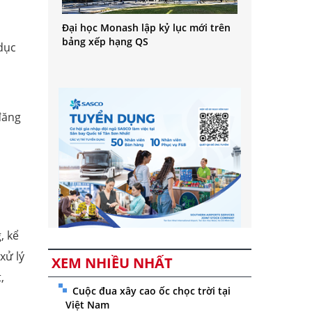
Đại học Monash lập kỷ lục mới trên
bảng xếp hạng QS
dục
đăng
, kể
xử lý
XEM NHIỀU NHẤT
,
Cuộc đua xây cao ốc chọc trời tại
Việt Nam