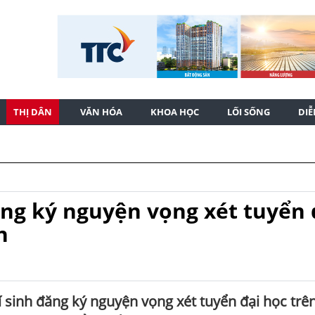
THỊ DÂN
VĂN HÓA
KHOA HỌC
LỐI SỐNG
DI
ăng ký nguyện vọng xét tuyển 
n
í sinh đăng ký nguyện vọng xét tuyển đại học trê