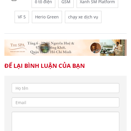
ô tô điện
GSM
Xanh SM Platform
VF 5
Herio Green
chạy xe dịch vụ
ĐỂ LẠI BÌNH LUẬN CỦA BẠN