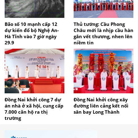
Bão số 10 mạnh cấp 12
Thủ tướng: Cầu Phong
dự kiến đổ bộ Nghệ An-
Châu mới là nhịp cầu hàn
Hà Tĩnh vào 7 giờ ngày
gắn vết thương, nhen lên
29.9
niềm tin
Đồng Nai khởi công 7 dự
Đồng Nai khởi công xây
án nhà ở xã hội, cung cấp
đường liên cảng kết nối
7.000 căn hộ ra thị
sân bay Long Thành
trường