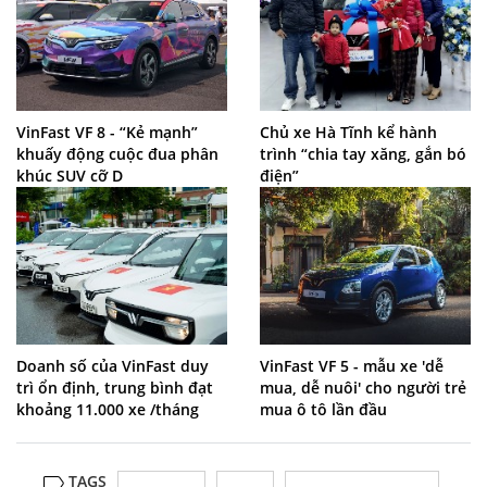
VinFast VF 8 - “Kẻ mạnh”
Chủ xe Hà Tĩnh kể hành
khuấy động cuộc đua phân
trình “chia tay xăng, gắn bó
khúc SUV cỡ D
điện”
Doanh số của VinFast duy
VinFast VF 5 - mẫu xe 'dễ
trì ổn định, trung bình đạt
mua, dễ nuôi' cho người trẻ
khoảng 11.000 xe /tháng
mua ô tô lần đầu
TAGS