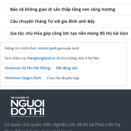
Bảo vệ không gian di sản thấp tầng ven sông Hương
Câu chuyện tháng Tư với gia đình anh Bảy
Gia tộc chú Hỏa góp công lớn tạo nền móng đô thị Sài Gòn
thông tin chính thức
norton park
gamuda land
Xem thêm tại
thanglongland.vn
về thị trường nhà ở Hà Nội
Vinhomes Vũ Yên Hải Phòng
Bất động sản
Vinhomes Saigon Park
Chọn
Xe tải
phù hợp
Giá
suzuki eeco van 2026
mới
noxh K Home Avenue Nhơn Trạch
Tập đoàn Bcons Group
Cơ quan chủ quản: Viện Nghiên cứu đô thị và Phát triển hạ