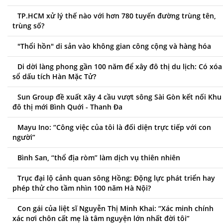
TP.HCM xử lý thế nào với hơn 780 tuyến đường trùng tên,
trùng số?
"Thổi hồn" di sản vào không gian công cộng và hàng hóa
Di dời làng phong gần 100 năm để xây đô thị du lịch: Có xóa
sổ dấu tích Hàn Mặc Tử?
Sun Group đề xuất xây 4 cầu vượt sông Sài Gòn kết nối Khu
đô thị mới Bình Quới - Thanh Đa
Mayu Ino: “Công việc của tôi là đối diện trực tiếp với con
người”
Bình San, “thổ địa ròm” làm dịch vụ thiên nhiên
Trục đại lộ cảnh quan sông Hồng: Động lực phát triển hay
phép thử cho tầm nhìn 100 năm Hà Nội?
Con gái của liệt sĩ Nguyễn Thị Minh Khai: “Xác minh chính
xác nơi chôn cất mẹ là tâm nguyện lớn nhất đời tôi”