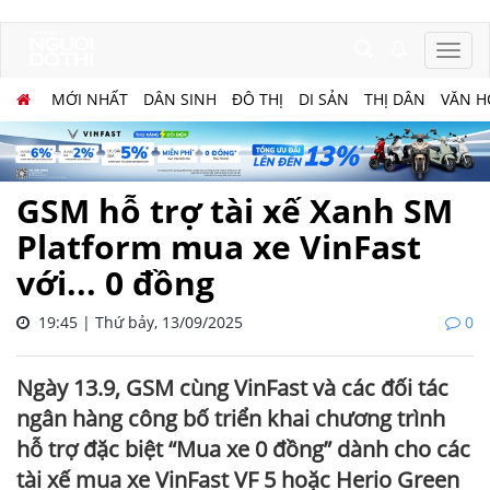
MỚI NHẤT
DÂN SINH
ĐÔ THỊ
DI SẢN
THỊ DÂN
VĂN H
GSM hỗ trợ tài xế Xanh SM
Platform mua xe VinFast
với... 0 đồng
19:45 | Thứ bảy, 13/09/2025
0
Ngày 13.9, GSM cùng VinFast và các đối tác
ngân hàng công bố triển khai chương trình
hỗ trợ đặc biệt “Mua xe 0 đồng” dành cho các
tài xế mua xe VinFast VF 5 hoặc Herio Green