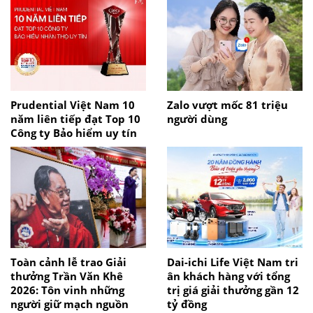
Prudential Việt Nam 10
Zalo vượt mốc 81 triệu
năm liên tiếp đạt Top 10
người dùng
Công ty Bảo hiểm uy tín
Toàn cảnh lễ trao Giải
Dai-ichi Life Việt Nam tri
thưởng Trần Văn Khê
ân khách hàng với tổng
2026: Tôn vinh những
trị giá giải thưởng gần 12
người giữ mạch nguồn
tỷ đồng