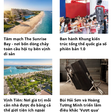
Tâm mạch The Sunrise
Ban hành Khung kiến
Bay - nơi bốn dòng chảy
trúc tổng thể quốc gia số
toàn cầu hội tụ bên vịnh
phiên bản 1.0
di sản
Vịnh Tiên: Nơi giá trị mỗi
Bùi Hải Sơn và Hoàng
căn nhà được đo bằng cả
Tường Minh triển lãm
thế giới tiện ích ngoài
điêu khắc 'Vượt qua'