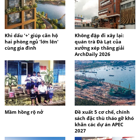
Khi dấu '+' giúp căn hộ
Không đập đi xây lại:
hai phòng ngủ 'lớn lên'
quán trà Đà Lạt của
cùng gia đình
xưởng xép thắng giải
ArchDaily 2026
Mầm hồng rộ nở
Đề xuất 5 cơ chế, chính
sách đặc thù tháo gỡ khó
khăn các dự án APEC
2027