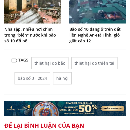
Nhà sập, nhiều nơi chìm
Bão số 10 đang ở trên đất
trong "biển" nước khi bão
liền Nghệ An-Hà Tĩnh, gió
số 10 đổ bộ
giật cấp 12
TAGS
thiệt hại do bão
thiệt hại do thiên tai
bão số 3 - 2024
hà nội
ĐỂ LẠI BÌNH LUẬN CỦA BẠN