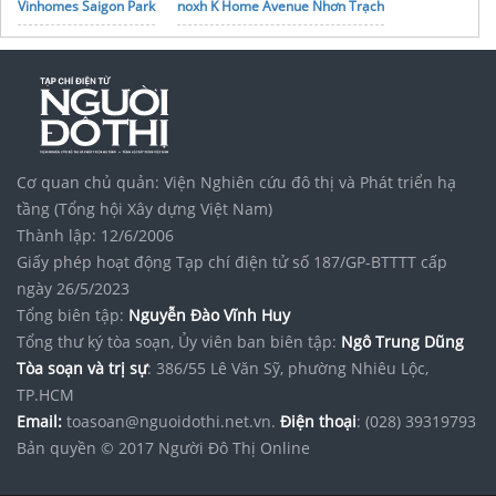
Vinhomes Saigon Park
noxh K Home Avenue Nhơn Trạch
Tập đoàn Bcons Group
khách sạn gần chợ Đà Lạt
Cơ quan chủ quản: Viện Nghiên cứu đô thị và Phát triển hạ
tầng (Tổng hội Xây dựng Việt Nam)
Thành lập: 12/6/2006
Giấy phép hoạt động Tạp chí điện tử số 187/GP-BTTTT cấp
ngày 26/5/2023
Tổng biên tập:
Nguyễn Đào Vĩnh Huy
Tổng thư ký tòa soạn, Ủy viên ban biên tập:
Ngô Trung Dũng
Tòa soạn và trị sự
: 386/55 Lê Văn Sỹ, phường Nhiêu Lộc,
TP.HCM
Email:
toasoan@nguoidothi.net.vn.
Điện thoại
: (028) 39319793
Bản quyền © 2017 Người Đô Thị Online