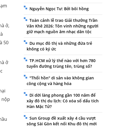
phạm
Nguyễn Ngọc Tư: Bởi bôi hồng
Toàn cảnh lễ trao Giải thưởng Trần
hà ở,
Văn Khê 2026: Tôn vinh những người
giữ mạch nguồn âm nhạc dân tộc
và
à 50
Du mục đô thị và những đứa trẻ
không có ký ức
TP.HCM xử lý thế nào với hơn 780
hà ở
tuyến đường trùng tên, trùng số?
úc
"Thổi hồn" di sản vào không gian
công cộng và hàng hóa
mại
Di dời làng phong gần 100 năm để
i nộp
xây đô thị du lịch: Có xóa sổ dấu tích
Hàn Mặc Tử?
Sun Group đề xuất xây 4 cầu vượt
thầu
sông Sài Gòn kết nối Khu đô thị mới