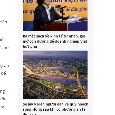
riển
Ra mắt sách về kinh tế tư nhân, gợi
hủ
mở con đường để doanh nghiệp Việt
bứt phá
ở cho
dự án
 để
ơng
 vốn
Sẽ lấy ý kiến người dân về quy hoạch
ong
sông Hồng sau khi có phương án tái
định cư