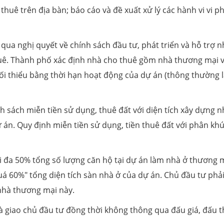
thuê trên địa bàn; báo cáo và đề xuất xử lý các hành vi vi 
ua nghị quyết về chính sách đầu tư, phát triển và hỗ trợ n
uê. Thành phố xác định nhà cho thuê gồm nhà thương mại 
tối thiểu bằng thời hạn hoạt động của dự án (thông thường l
h sách miễn tiền sử dụng, thuê đất với diện tích xây dựng n
 án. Quy định miễn tiền sử dụng, tiền thuê đất với phân kh
 đa 50% tổng số lượng căn hộ tại dự án làm nhà ở thương 
á 60%" tổng diện tích sàn nhà ở của dự án. Chủ đầu tư phả
 nhà thương mại này.
à giao chủ đầu tư đồng thời không thông qua đấu giá, đấu 