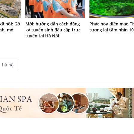
Phác họa diện mạo T
xã hội: Gỡ
Mới: hướng dẫn cách đăng
tương lai tầm nhìn 1
ính, mở
ký tuyển sinh đầu cấp trực
tuyến tại Hà Nội
hà nội