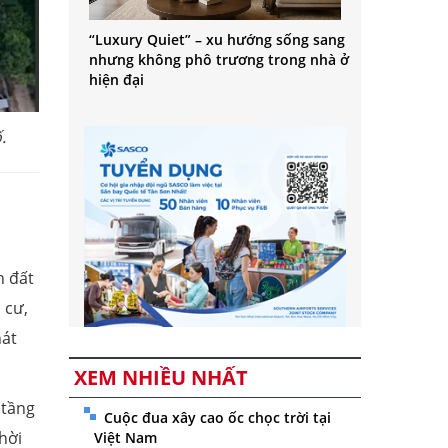
“Luxury Quiet” – xu hướng sống sang
nhưng không phô trương trong nhà ở
hiện đại
.
h đất
 cư,
hát
XEM NHIỀU NHẤT
 tầng
Cuộc đua xây cao ốc chọc trời tại
hời
Việt Nam