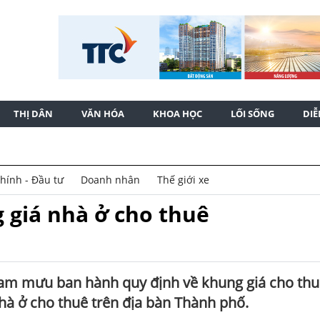
THỊ DÂN
VĂN HÓA
KHOA HỌC
LỐI SỐNG
DI
chính - Đầu tư
Doanh nhân
Thế giới xe
 giá nhà ở cho thuê
am mưu ban hành quy định về khung giá cho thu
nhà ở cho thuê trên địa bàn Thành phố.