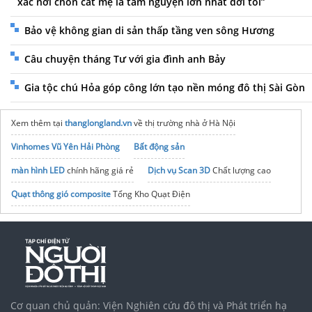
xác nơi chôn cất mẹ là tâm nguyện lớn nhất đời tôi”
Bảo vệ không gian di sản thấp tầng ven sông Hương
Câu chuyện tháng Tư với gia đình anh Bảy
Gia tộc chú Hỏa góp công lớn tạo nền móng đô thị Sài Gòn
Xem thêm tại
thanglongland.vn
về thị trường nhà ở Hà Nội
Vinhomes Vũ Yên Hải Phòng
Bất động sản
màn hình LED
chính hãng giá rẻ
Dịch vụ Scan 3D
Chất lượng cao
Quạt thông gió composite
Tổng Kho Quạt Điện
máy chiết rót tự động
kinh-nghiem-thi-cong-ho-boi-anthaipool
Báo giá
cửa kính tự động
mới nhất
xe bánh mì thổ nhĩ kỳ
Vinhomes Saigon Park
Tập đoàn Bcons Group
noxh K Home Avenue Nhơn Trạch
Cơ quan chủ quản: Viện Nghiên cứu đô thị và Phát triển hạ