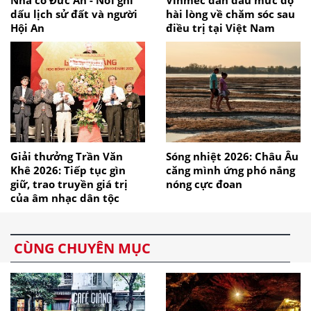
Nhà cổ Đức An - Nơi ghi
Vinmec dẫn đầu mức độ
dấu lịch sử đất và người
hài lòng về chăm sóc sau
Hội An
điều trị tại Việt Nam
Giải thưởng Trần Văn
Sóng nhiệt 2026: Châu Âu
Khê 2026: Tiếp tục gìn
căng mình ứng phó nắng
giữ, trao truyền giá trị
nóng cực đoan
của âm nhạc dân tộc
CÙNG CHUYÊN MỤC