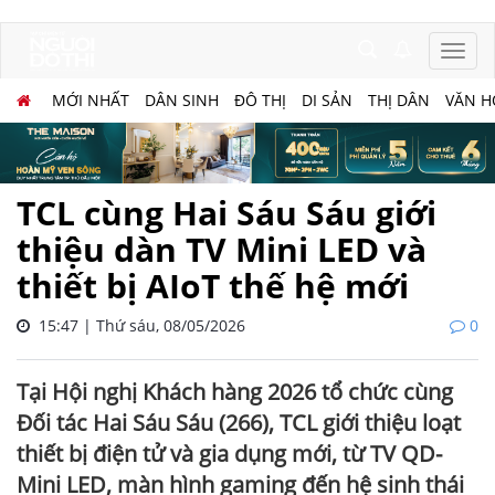
MỚI NHẤT
DÂN SINH
ĐÔ THỊ
DI SẢN
THỊ DÂN
VĂN H
TCL cùng Hai Sáu Sáu giới
thiệu dàn TV Mini LED và
thiết bị AIoT thế hệ mới
15:47 | Thứ sáu, 08/05/2026
0
Tại Hội nghị Khách hàng 2026 tổ chức cùng
Đối tác Hai Sáu Sáu (266), TCL giới thiệu loạt
thiết bị điện tử và gia dụng mới, từ TV QD-
Mini LED, màn hình gaming đến hệ sinh thái