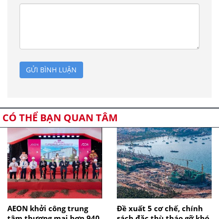
GỬI BÌNH LUẬN
CÓ THỂ BẠN QUAN TÂM
AEON khởi công trung
Đề xuất 5 cơ chế, chính
tâm thương mại hơn 940
sách đặc thù tháo gỡ khó