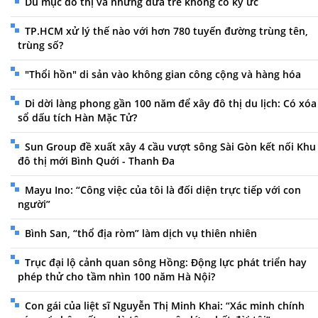
Du mục đô thị và những đứa trẻ không có ký ức
TP.HCM xử lý thế nào với hơn 780 tuyến đường trùng tên,
trùng số?
"Thổi hồn" di sản vào không gian công cộng và hàng hóa
Di dời làng phong gần 100 năm để xây đô thị du lịch: Có xóa
sổ dấu tích Hàn Mặc Tử?
Sun Group đề xuất xây 4 cầu vượt sông Sài Gòn kết nối Khu
đô thị mới Bình Quới - Thanh Đa
Mayu Ino: “Công việc của tôi là đối diện trực tiếp với con
người”
Bình San, “thổ địa ròm” làm dịch vụ thiên nhiên
Trục đại lộ cảnh quan sông Hồng: Động lực phát triển hay
phép thử cho tầm nhìn 100 năm Hà Nội?
Con gái của liệt sĩ Nguyễn Thị Minh Khai: “Xác minh chính