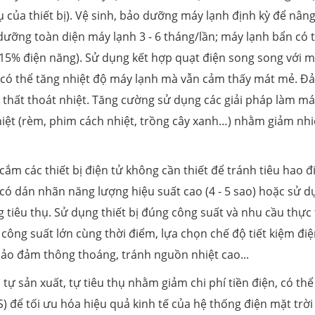
hụ của thiết bị). Vệ sinh, bảo dưỡng máy lạnh định kỳ để nân
o dưỡng toàn diện máy lạnh 3 - 6 tháng/lần; máy lạnh bẩn có 
 15% điện năng). Sử dụng kết hợp quạt điện song song với 
, có thể tăng nhiệt độ máy lạnh mà vẫn cảm thấy mát mẻ. Đ
 thất thoát nhiệt. Tăng cường sử dụng các giải pháp làm má
hiệt (rèm, phim cách nhiệt, trồng cây xanh…) nhằm giảm nhi
 cắm các thiết bị điện tử không cần thiết để tránh tiêu hao đ
ị có dán nhãn năng lượng hiệu suất cao (4 - 5 sao) hoặc sử 
tiêu thụ. Sử dụng thiết bị đúng công suất và nhu cầu thực 
 công suất lớn cùng thời điểm, lựa chọn chế độ tiết kiệm điệ
, bảo đảm thông thoáng, tránh nguồn nhiệt cao...
tự sản xuất, tự tiêu thụ nhằm giảm chi phí tiền điện, có thể
) để tối ưu hóa hiệu quả kinh tế của hệ thống điện mặt trời