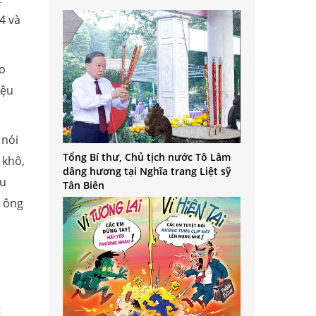
4 và
ao
iệu
 nói
Tổng Bí thư, Chủ tịch nước Tô Lâm
 khô,
dâng hương tại Nghĩa trang Liệt sỹ
ều
Tân Biên
, ông
t