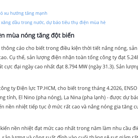
 có xu hướng tăng mạnh
xăng dầu trong nước, dự báo tiêu thụ điện mùa hè
ện mùa nóng tăng đột biến
thông cáo cho biết trong điều kiện thời tiết nắng nóng, sản
cao. Cụ thể, sản lượng điện nhận toàn tổng công ty đạt 5.24
ất cực đại ngày cao nhất đạt 8.794 MW (ngày 31.3). Sản lượn
ông ty Điện lực TP.HCM, cho biết trong tháng 4.2026, ENSO 
ng tính, El Nino (pha nóng), La Nina (pha lạnh) - được dự bá
khiến nền nhiệt tiếp tục ở mức rất cao và nắng nóng gia tăng 
kiến nền nhiệt đạt mức cao nhất trong năm làm nhu cầu đi
, sản lượng và công suất đỉnh vào cuối tháng sẽ sụt giảm rấ