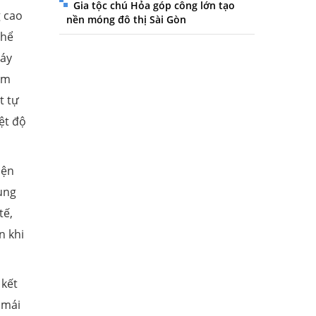
Gia tộc chú Hỏa góp công lớn tạo
g cao
nền móng đô thị Sài Gòn
thể
máy
ảm
t tự
ệt độ
iện
dụng
tế,
n khi
 kết
 mái