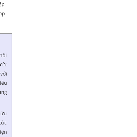
ệp
pp
hội
ước
với
iêu
ụng
Hữu
tức
iện