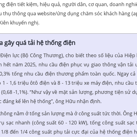
ng điện tiết kiệm, hiệu quả, người dân, cơ quan, doanh nghi
êu thụ thông qua website/ứng dụng chăm sóc khách hàng (a
 Kiên khuyến nghị.
a gây quá tải hệ thống điện
ện lực (Bộ Công Thương), cho biết theo số liệu của Hiệp 
n hết năm 2025, nhu cầu điện phục vụ giao thông vận tải 
- 0,3% tổng nhu cầu điện thương phẩm toàn quốc. Ngay cả 
- 1,6 triệu ôtô điện và 8 - 13 triệu xe máy điện, nhu cầu t
 (0,68 -1,1%). “Như vậy về mặt sản lượng, phương tiện sử d
ực đáng kể lên hệ thống”, ông Hữu nhận định.
 không nằm ở tổng sản lượng mà ở công suất tức thời. Ông 
rụ sạc nhanh (công suất 60 - 120 kW), tổng công suất sạc 
 1/8 đến 1/4 công suất phụ tải cực đại của hệ thống điện h