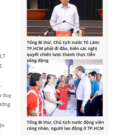
Tổng Bí thư, Chủ tịch nước Tô Lâm:
TP.HCM phải đi đầu, biến các nghị
quyết chiến lược thành thực tiễn
8,7
sống động
g
-
o duy
cường
Tổng Bí thư, Chủ tịch nước động viên
ện
công nhân, người lao động ở TP.HCM
t