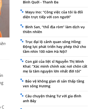
Bình Quới - Thanh Đa
Mayu Ino: “Công việc của tôi là đối
diện trực tiếp với con người”
Bình San, “thổ địa ròm” làm dịch vụ
thiên nhiên
Trục đại lộ cảnh quan sông Hồng:
iền
Động lực phát triển hay phép thử cho
tầm nhìn 100 năm Hà Nội?
Con gái của liệt sĩ Nguyễn Thị Minh
Khai: “Xác minh chính xác nơi chôn cất
mẹ là tâm nguyện lớn nhất đời tôi”
ấn
Bảo vệ không gian di sản thấp tầng
ng
ven sông Hương
Câu chuyện tháng Tư với gia đình
anh Bảy
ộ C