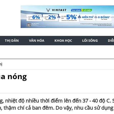
THỊ DÂN
VĂN HÓA
KHOA HỌC
LỐI SỐNG
DI
hị
ùa nóng
nhiệt độ nhiều thời điểm lên đến 37 - 40 độ C. 
, thậm chí cả ban đêm. Do vậy, nhu cầu sử dụng