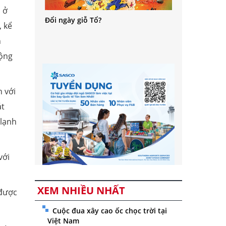
 ở
Đổi ngày giỗ Tổ?
, kể
h
động
h với
át
 lạnh
với
XEM NHIỀU NHẤT
 được
Cuộc đua xây cao ốc chọc trời tại
Việt Nam