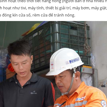
 sinh hoạt theo thời tiết nắng nóng (người dân ở nhà nhiều 
h hoạt như tivi, máy tính, thiết bị giải trí, máy bơm, máy giặt
do đóng kín cửa sổ, rèm cửa để tránh nóng.