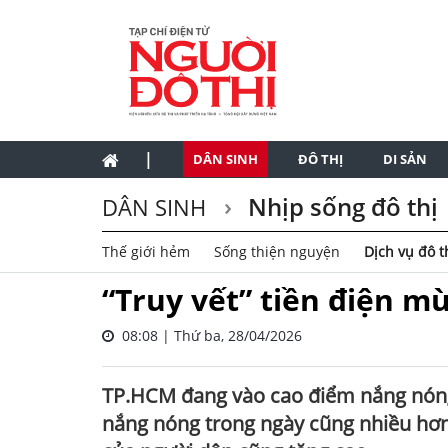
|
DÂN SINH
ĐÔ THỊ
DI SẢN
Nhịp sống đô thị
DÂN SINH
Thế giới hẻm
Sống thiện nguyện
Dịch vụ đô t
“Truy vết” tiền điện m
08:08 | Thứ ba, 28/04/2026
TP.HCM đang vào cao điểm nắng nóng, 
nắng nóng trong ngày cũng nhiều hơn