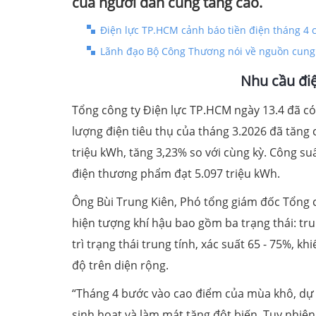
của người dân cũng tăng cao.
Điện lực TP.HCM cảnh báo tiền điện tháng 4
Lãnh đạo Bộ Công Thương nói về nguồn cung 
Nhu cầu đi
Tổng công ty Điện lực TP.HCM ngày 13.4 đã có 
lượng điện tiêu thụ của tháng 3.2026 đã tăng 
triệu kWh, tăng 3,23% so với cùng kỳ. Công su
điện thương phẩm đạt 5.097 triệu kWh.
Ông Bùi Trung Kiên, Phó tổng giám đốc Tổng c
hiện tượng khí hậu bao gồm ba trạng thái: tru
trì trạng thái trung tính, xác suất 65 - 75%, 
độ trên diện rộng.
“Tháng 4 bước vào cao điểm của mùa khô, dự 
sinh hoạt và làm mát tăng đột biến. Tuy nhiên