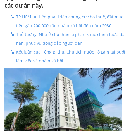
các dự án này.
TP.HCM ưu tiên phát triển chung cư cho thuê, đặt mục
tiêu gần 200.000 căn nhà ở xã hội đến năm 2030
Thủ tướng: Nhà ở cho thuê là phân khúc chiến lược, dài
hạn, phục vụ đông đảo người dân
Kết luận của Tổng Bí thư, Chủ tịch nước Tô Lâm tại buổi
làm việc về nhà ở xã hội