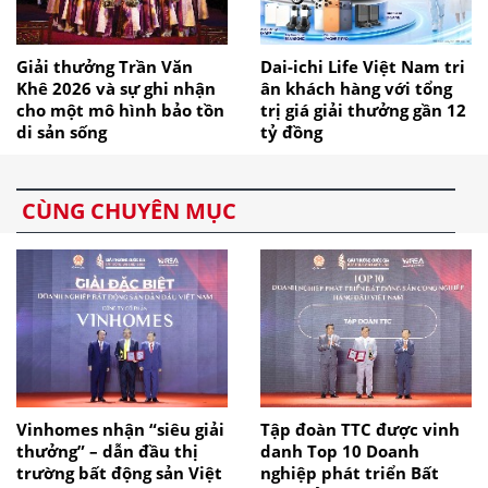
Giải thưởng Trần Văn
Dai-ichi Life Việt Nam tri
Khê 2026 và sự ghi nhận
ân khách hàng với tổng
cho một mô hình bảo tồn
trị giá giải thưởng gần 12
di sản sống
tỷ đồng
CÙNG CHUYÊN MỤC
Vinhomes nhận “siêu giải
Tập đoàn TTC được vinh
thưởng” – dẫn đầu thị
danh Top 10 Doanh
trường bất động sản Việt
nghiệp phát triển Bất