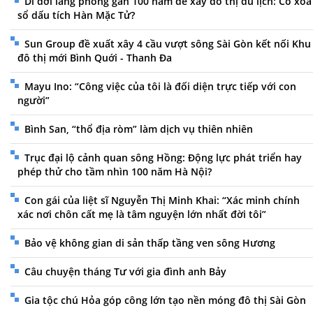
Di dời làng phong gần 100 năm để xây đô thị du lịch: Có xóa
sổ dấu tích Hàn Mặc Tử?
Sun Group đề xuất xây 4 cầu vượt sông Sài Gòn kết nối Khu
đô thị mới Bình Quới - Thanh Đa
Mayu Ino: “Công việc của tôi là đối diện trực tiếp với con
người”
Bình San, “thổ địa ròm” làm dịch vụ thiên nhiên
Trục đại lộ cảnh quan sông Hồng: Động lực phát triển hay
phép thử cho tầm nhìn 100 năm Hà Nội?
Con gái của liệt sĩ Nguyễn Thị Minh Khai: “Xác minh chính
xác nơi chôn cất mẹ là tâm nguyện lớn nhất đời tôi”
Bảo vệ không gian di sản thấp tầng ven sông Hương
Câu chuyện tháng Tư với gia đình anh Bảy
Gia tộc chú Hỏa góp công lớn tạo nền móng đô thị Sài Gòn