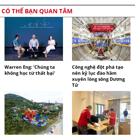
CÓ THỂ BẠN QUAN TÂM
Warren Eng: 'Chúng ta
Công nghệ đột phá tạo
không học từ thất bại'
nên kỷ lục đào hầm
xuyên lòng sông Dương
Tử