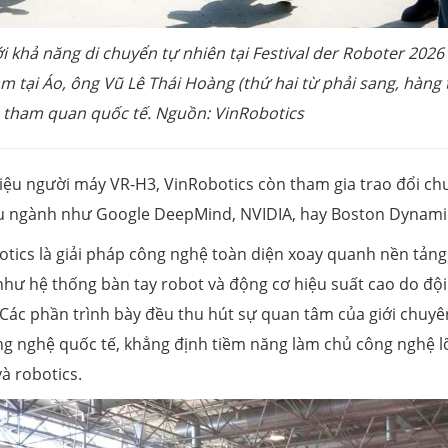
i khả năng di chuyển tự nhiên tại Festival der Roboter 2026
m tại Áo, ông Vũ Lê Thái Hoàng (thứ hai từ phải sang, hàng 
 tham quan quốc tế. Nguồn: VinRobotics
hiệu người máy VR-H3, VinRobotics còn tham gia trao đổi ch
đầu ngành như Google DeepMind, NVIDIA, hay Boston Dynami
tics là giải pháp công nghệ toàn diện xoay quanh nền tảng
i như hệ thống bàn tay robot và động cơ hiệu suất cao do độ
. Các phần trình bày đều thu hút sự quan tâm của giới chuyê
ông nghệ quốc tế, khẳng định tiềm năng làm chủ công nghệ l
à robotics.