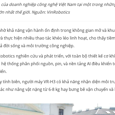
n của doanh nghiệp công nghệ Việt Nam tại một trong nhữn
ớn nhất thế giới. Nguồn: VinRobotics
 nhờ khả năng vận hành ổn định trong không gian mở và khu
 thực hiện nhiều thao tác khéo léo linh hoạt, cho thấy tiề
ả đời sống và môi trường công nghiệp.
botics nghiên cứu và phát triển, với toàn bộ thiết kế cơ khí
c, hệ thống phân phối nguồn, pin, và nền tảng AI điều khiển 
iển.
 tính biên, người máy VR-H3 có khả năng nhận diện môi tr
tác như nâng vật nặng từ 6-8 kg hay bưng bê vận chuyển và 