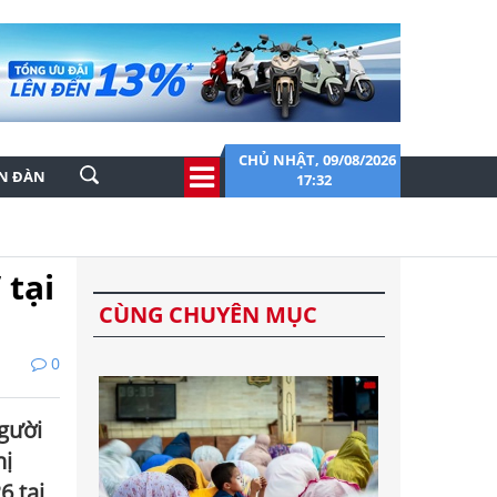
CHỦ NHẬT, 09/08/2026
ỄN ĐÀN
17:32
 tại
CÙNG CHUYÊN MỤC
0
gười
hị
6 tại