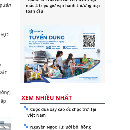
g sân
mốc 4 triệu giờ vận hành thương mại
toàn cầu
 vực
m
,
toàn
ường,
XEM NHIỀU NHẤT
lắp
Cuộc đua xây cao ốc chọc trời tại
Việt Nam
Nguyễn Ngọc Tư: Bởi bôi hồng