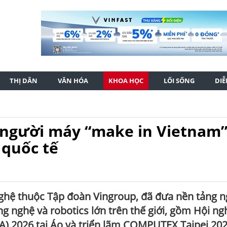
THỊ DÂN
VĂN HÓA
KHOA HỌC
LỐI SỐNG
DI
 người máy “make in Vietnam”
 quốc tế
nghệ thuộc Tập đoàn Vingroup, đã đưa nền tảng n
 nghệ và robotics lớn trên thế giới, gồm Hội ng
A) 2026 tại Áo và triển lãm COMPUTEX Taipei 202