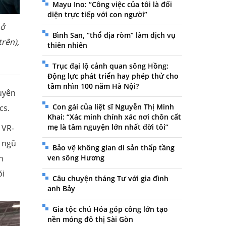
Mayu Ino: “Công việc của tôi là đối
diện trực tiếp với con người”
 ở
Bình San, “thổ địa ròm” làm dịch vụ
trên),
thiên nhiên
Trục đại lộ cảnh quan sông Hồng:
Động lực phát triển hay phép thử cho
tầm nhìn 100 năm Hà Nội?
uyên
Con gái của liệt sĩ Nguyễn Thị Minh
cs.
Khai: “Xác minh chính xác nơi chôn cất
mẹ là tâm nguyện lớn nhất đời tôi”
 VR-
i ngũ
Bảo vệ không gian di sản thấp tầng
n
ven sông Hương
õi
Câu chuyện tháng Tư với gia đình
anh Bảy
Gia tộc chú Hỏa góp công lớn tạo
nền móng đô thị Sài Gòn