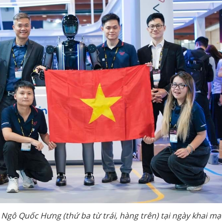
gô Quốc Hưng (thứ ba từ trái, hàng trên) tại ngày khai mạ