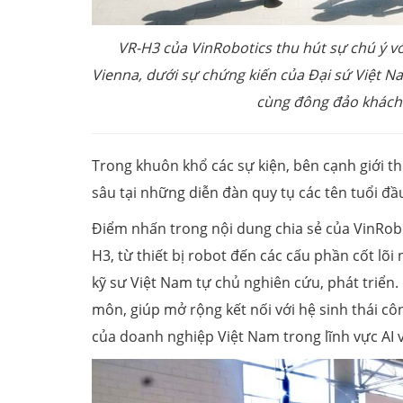
VR-H3 của VinRobotics thu hút sự chú ý vớ
Vienna, dưới sự chứng kiến của Đại sứ Việt Na
cùng đông đảo khách
Trong khuôn khổ các sự kiện, bên cạnh giới t
sâu tại những diễn đàn quy tụ các tên tuổi 
Điểm nhấn trong nội dung chia sẻ của VinRobo
H3, từ thiết bị robot đến các cấu phần cốt lõ
kỹ sư Việt Nam tự chủ nghiên cứu, phát triển
môn, giúp mở rộng kết nối với hệ sinh thái c
của doanh nghiệp Việt Nam trong lĩnh vực AI v