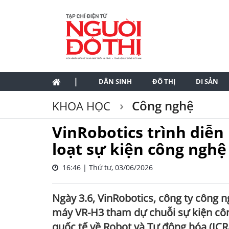
|
DÂN SINH
ĐÔ THỊ
DI SẢN
Công nghệ
KHOA HỌC
VinRobotics trình diễn
loạt sự kiện công nghệ
16:46 | Thứ tư, 03/06/2026
Ngày 3.6, VinRobotics, công ty công 
máy VR-H3 tham dự chuỗi sự kiện công
quốc tế về Robot và Tự động hóa (ICR