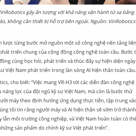
VinRobotics gây ấn tượng với khả năng vận hành từ xa bằng
ảo, không cần thiết bị hỗ trợ bên ngoài. Nguồn: VinRobotics
ến lược từng bước mở nguồn một số công nghệ nền tảng liê
phát triển chung của cộng đồng công nghệ toàn cầu. Bước 
ồng cùng học hỏi, phát triển và thúc đẩy sự hiện diện ngày
ư Việt Nam phát triển trong làn sóng AI hiện thân toàn cầu.
s, cho biết: “Việc mang VR-H3 tới các diễn đàn công nghệ
ệu năng lực của đội ngũ kỹ sư Việt Nam, mà còn là bước thử
gười máy theo định hướng ứng dụng thực tiễn, tập trung và
ng tôi tin rằng người máy và AI hiện thân sẽ sớm trở thàn
y lẫn môi trường công nghiệp, và Việt Nam hoàn toàn có th
những sản phẩm do chính kỹ sư Việt phát triển”.