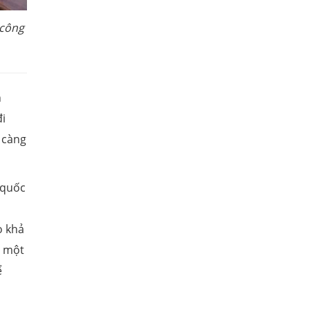
 công
n
đi
 càng
 quốc
o khả
h một
ể