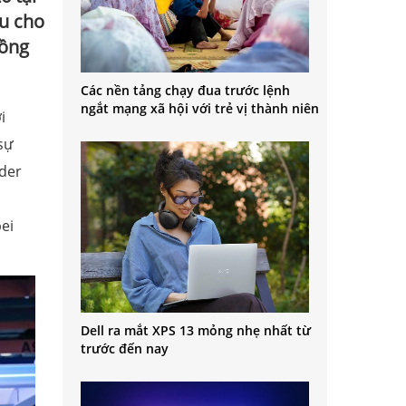
ầu cho
đồng
Các nền tảng chạy đua trước lệnh
ngắt mạng xã hội với trẻ vị thành niên
i
sự
 der
ei
Dell ra mắt XPS 13 mỏng nhẹ nhất từ
trước đến nay