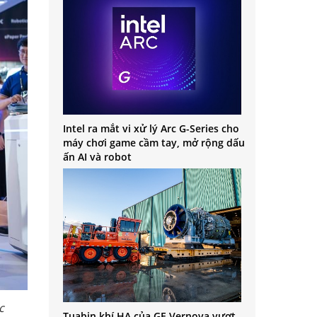
Intel ra mắt vi xử lý Arc G-Series cho
máy chơi game cầm tay, mở rộng dấu
ấn AI và robot
c
Tuabin khí HA của GE Vernova vượt