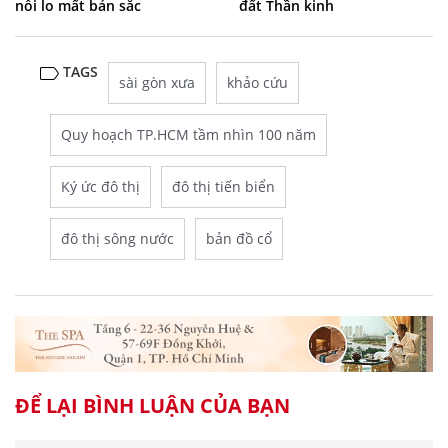
nỗi lo mất bản sắc
đất Thần kinh
TAGS
sài gòn xưa
khảo cứu
Quy hoạch TP.HCM tầm nhìn 100 năm
Ký ức đô thị
đô thị tiến biển
đô thị sông nước
bản đồ cổ
ĐỂ LẠI BÌNH LUẬN CỦA BẠN