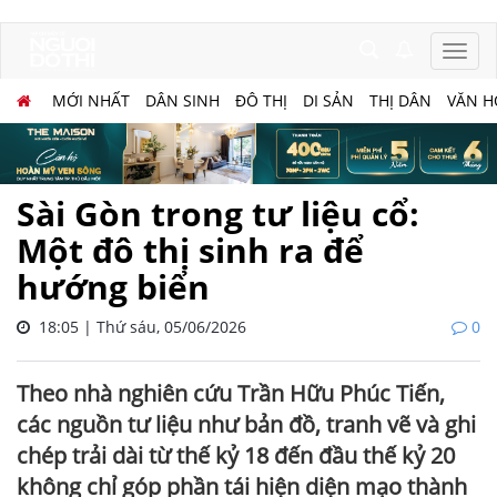
MỚI NHẤT
DÂN SINH
ĐÔ THỊ
DI SẢN
THỊ DÂN
VĂN H
Sài Gòn trong tư liệu cổ:
Một đô thị sinh ra để
hướng biển
18:05 | Thứ sáu, 05/06/2026
0
Theo nhà nghiên cứu Trần Hữu Phúc Tiến,
các nguồn tư liệu như bản đồ, tranh vẽ và ghi
chép trải dài từ thế kỷ 18 đến đầu thế kỷ 20
không chỉ góp phần tái hiện diện mạo thành