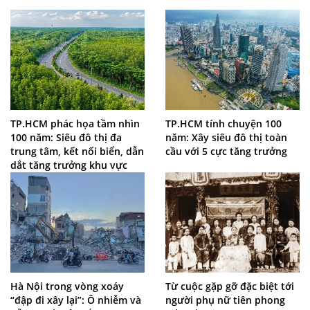
TP.HCM phác họa tầm nhìn
TP.HCM tính chuyện 100
100 năm: Siêu đô thị đa
năm: Xây siêu đô thị toàn
trung tâm, kết nối biển, dẫn
cầu với 5 cực tăng trưởng
dắt tăng trưởng khu vực
Hà Nội trong vòng xoáy
Từ cuộc gặp gỡ đặc biệt tới
“đập đi xây lại”: Ô nhiễm và
người phụ nữ tiên phong