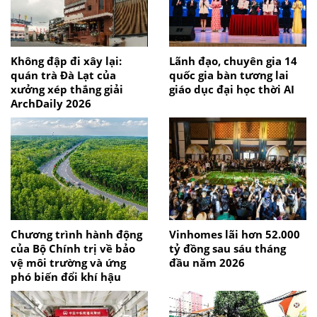
Không đập đi xây lại:
Lãnh đạo, chuyên gia 14
quán trà Đà Lạt của
quốc gia bàn tương lai
xưởng xép thắng giải
giáo dục đại học thời AI
ArchDaily 2026
Chương trình hành động
Vinhomes lãi hơn 52.000
của Bộ Chính trị về bảo
tỷ đồng sau sáu tháng
vệ môi trường và ứng
đầu năm 2026
phó biến đổi khí hậu