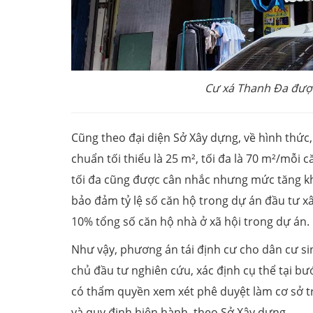
Cư xá Thanh Đa được
Cũng theo đại diện Sở Xây dựng, về hình thức, 
chuẩn tối thiểu là 25 m², tối đa là 70 m²/mỗi 
tối đa cũng được cân nhắc nhưng mức tăng khô
bảo đảm tỷ lệ số căn hộ trong dự án đầu tư x
10% tổng số căn hộ nhà ở xã hội trong dự án.
Như vậy, phương án tái định cư cho dân cư sin
chủ đầu tư nghiên cứu, xác định cụ thể tại bư
có thẩm quyền xem xét phê duyệt làm cơ sở t
và quy định hiện hành, theo Sở Xây dựng.