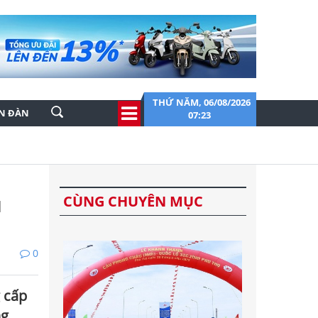
THỨ NĂM, 06/08/2026
ỄN ĐÀN
07:23
u
CÙNG CHUYÊN MỤC
0
 cấp
ng