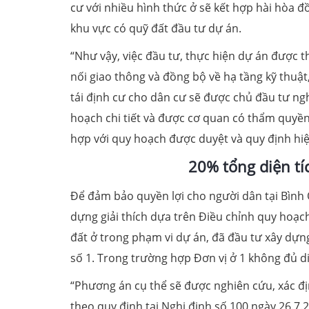
cư với nhiều hình thức ở sẽ kết hợp hài hòa đồ
khu vực có quỹ đất đầu tư dự án.
“Như vậy, việc đầu tư, thực hiện dự án được 
nối giao thông và đồng bộ về hạ tầng kỹ thuậ
tái định cư cho dân cư sẽ được chủ đầu tư ngh
hoạch chi tiết và được cơ quan có thẩm quyền
hợp với quy hoạch được duyệt và quy định hiệ
20% tổng diện tíc
Để đảm bảo quyền lợi cho người dân tại Bình Qu
dựng giải thích dựa trên Điều chỉnh quy hoạc
đất ở trong phạm vi dự án, đã đầu tư xây dựng
số 1. Trong trường hợp Đơn vị ở 1 không đủ diện
“Phương án cụ thể sẽ được nghiên cứu, xác địn
theo quy định tại Nghị định số 100 ngày 26.7.