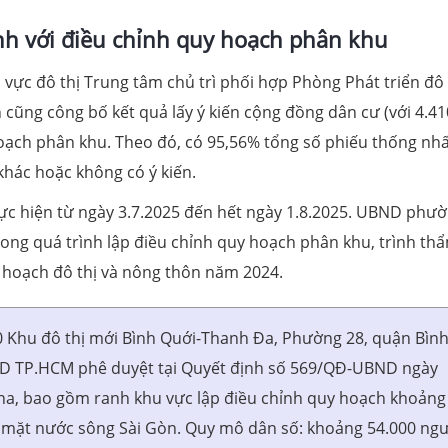
nh với điều chỉnh quy hoạch phân khu
vực đô thị Trung tâm chủ trì phối hợp Phòng Phát triển đô 
 cũng công bố kết quả lấy ý kiến cộng đồng dân cư (với 4.41
 hoạch phân khu. Theo đó, có 95,56% tổng số phiếu thống nhấ
khác hoặc không có ý kiến.
ực hiện từ ngày 3.7.2025 đến hết ngày 1.8.2025. UBND phư
 trong quá trình lập điều chỉnh quy hoạch phân khu, trình th
 hoạch đô thị và nông thôn năm 2024.
00 Khu đô thị mới Bình Quới-Thanh Đa, Phường 28, quận Bìn
ND TP.HCM phê duyệt tại Quyết định số 569/QĐ-UBND ngày
 ha, bao gồm ranh khu vực lập điều chỉnh quy hoạch khoảng
h mặt nước sông Sài Gòn. Quy mô dân số: khoảng 54.000 ngư