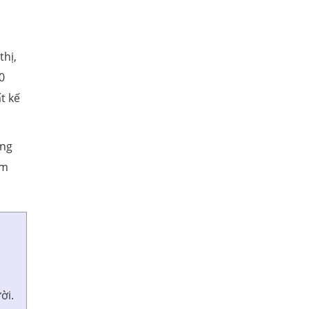
thị,
0
t kế
ờng
ẩm
h
ời.