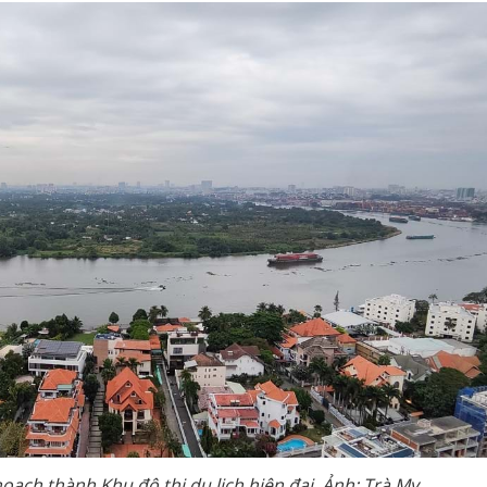
oạch thành Khu đô thị du lịch hiện đại. Ảnh: Trà My