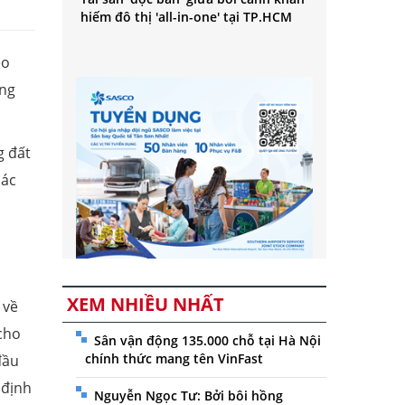
hiếm đô thị 'all-in-one' tại TP.HCM
eo
ùng
g đất
hác
XEM NHIỀU NHẤT
 về
 cho
Sân vận động 135.000 chỗ tại Hà Nội
chính thức mang tên VinFast
đầu
 định
Nguyễn Ngọc Tư: Bởi bôi hồng