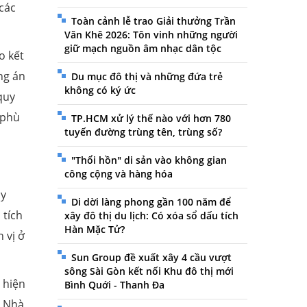
 các
Toàn cảnh lễ trao Giải thưởng Trần
Văn Khê 2026: Tôn vinh những người
giữ mạch nguồn âm nhạc dân tộc
o kết
ng án
Du mục đô thị và những đứa trẻ
không có ký ức
quy
 phù
TP.HCM xử lý thế nào với hơn 780
tuyến đường trùng tên, trùng số?
"Thổi hồn" di sản vào không gian
công cộng và hàng hóa
ây
Di dời làng phong gần 100 năm để
 tích
xây đô thị du lịch: Có xóa sổ dấu tích
Hàn Mặc Tử?
 vị ở
Sun Group đề xuất xây 4 cầu vượt
sông Sài Gòn kết nối Khu đô thị mới
 hiện
Bình Quới - Thanh Đa
t Nhà