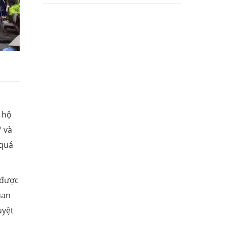
n hộ
² và
 quá
 được
uan
uyệt