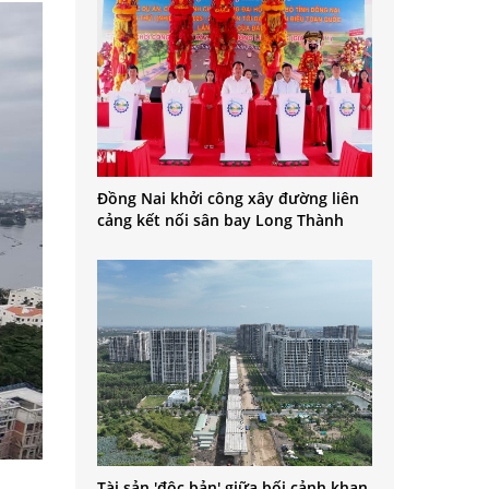
Đồng Nai khởi công xây đường liên
cảng kết nối sân bay Long Thành
Tài sản 'độc bản' giữa bối cảnh khan