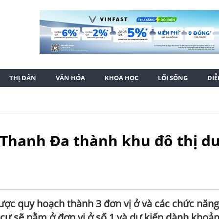
THỊ DÂN
VĂN HÓA
KHOA HỌC
LỐI SỐNG
DI
 Thanh Đa thành khu đô thị d
ược quy hoạch thành 3 đơn vị ở và các chức năng
nh cư sẽ nằm ở đơn vị ở số 1 và dự kiến dành khoả