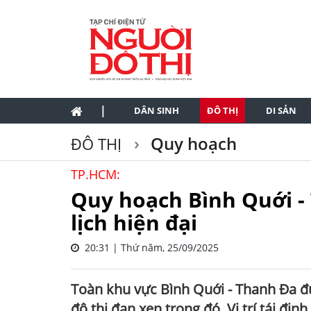
|
DÂN SINH
ĐÔ THỊ
DI SẢN
Quy hoạch
ĐÔ THỊ
TP.HCM:
Quy hoạch Bình Quới -
lịch hiện đại
20:31 | Thứ năm, 25/09/2025
Toàn khu vực Bình Quới - Thanh Đa đ
đô thị đan xen trong đó. Vị trí tái đị