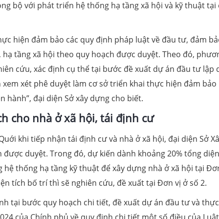
ng bộ với phát triển hệ thống hạ tầng xã hội và kỹ thuật tại
thực hiện đảm bảo các quy định pháp luật về đầu tư, đảm bả
t, hạ tầng xã hội theo quy hoạch được duyệt. Theo đó, phươ
iên cứu, xác định cụ thể tại bước đề xuất dự án đầu tư lập 
 xem xét phê duyệt làm cơ sở triển khai thực hiện đảm bảo
n hành”, đại diện Sở xây dựng cho biết.
h cho nhà ở xã hội, tái định cư
ới khi tiếp nhận tái định cư và nhà ở xã hội, đại diện Sở X
h được duyệt. Trong đó, dự kiến dành khoảng 20% tổng diện
 hệ thống hạ tầng kỹ thuật để xây dựng nhà ở xã hội tại Đơn
 tích bố trí thì sẽ nghiên cứu, đề xuất tại Đơn vị ở số 2.
h tại bước quy hoạch chi tiết, đề xuất dự án đầu tư và thực
2024 của Chính phủ về quy định chi tiết một số điều của Luậ