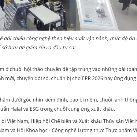
ể đối chiếu công nghệ theo hiệu suất vận hành, mức độ ổn 
í sở hữu để giảm rủi ro đầu tư sai.
m ở chuỗi hội thảo chuyên đề tập trung vào những bài toá
nh mới, chuyển đổi số, chuẩn bị cho EPR 2026 hay ứng dụng
phẩm dưới góc nhìn kiểm định, bao bì mềm, chuỗi lạnh thôn
huẩn Halal và ESG trong chuỗi cung ứng xuất khẩu.
 bì Việt Nam, Hiệp hội Chế biến và Xuất khẩu Thủy sản Việt
t Nam và Hội Khoa học - Công nghệ Lương thực Thực phẩm V