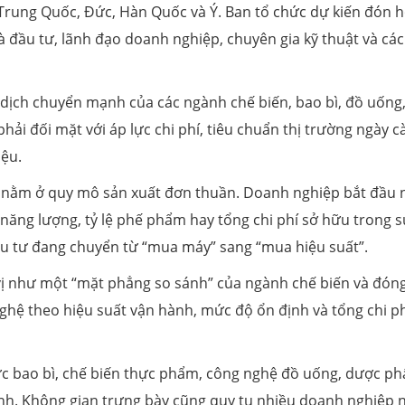
 Trung Quốc, Đức, Hàn Quốc và Ý. Ban tổ chức dự kiến đón 
đầu tư, lãnh đạo doanh nghiệp, chuyên gia kỹ thuật và các
ự dịch chuyển mạnh của các ngành chế biến, bao bì, đồ uống
ải đối mặt với áp lực chi phí, tiêu chuẩn thị trường ngày c
iệu.
òn nằm ở quy mô sản xuất đơn thuần. Doanh nghiệp bắt đầu 
o năng lượng, tỷ lệ phế phẩm hay tổng chi phí sở hữu trong 
đầu tư đang chuyển từ “mua máy” sang “mua hiệu suất”.
ị như một “mặt phẳng so sánh” của ngành chế biến và đóng
nghệ theo hiệu suất vận hành, mức độ ổn định và tổng chi ph
 vực bao bì, chế biến thực phẩm, công nghệ đồ uống, dược p
lạnh. Không gian trưng bày cũng quy tụ nhiều doanh nghiệp 