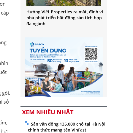
hơn
Hướng Việt Properties ra mắt, định vị
 cấp
nhà phát triển bất động sản tích hợp
đa ngành
,
àng
nhìn
suốt
 gói.
í sở
XEM NHIỀU NHẤT
hẩm,
Sân vận động 135.000 chỗ tại Hà Nội
chính thức mang tên VinFast
như: