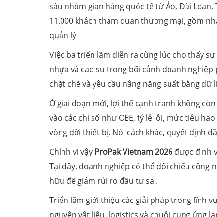
sáu nhóm gian hàng quốc tế từ Áo, Đài Loan,
11.000 khách tham quan thương mại, gồm nhà 
quản lý.
Việc ba triển lãm diễn ra cùng lúc cho thấy s
nhựa và cao su trong bối cảnh doanh nghiệp ph
chặt chẽ và yêu cầu nâng năng suất bằng dữ l
Ở giai đoạn mới, lợi thế cạnh tranh không c
vào các chỉ số như OEE, tỷ lệ lỗi, mức tiêu ha
vòng đời thiết bị. Nói cách khác, quyết định 
Chính vì vậy
ProPak Vietnam 2026
được định v
Tại đây, doanh nghiệp có thể đối chiếu công 
hữu để giảm rủi ro đầu tư sai.
Triển lãm giới thiệu các giải pháp trong lĩnh
nguyên vật liệu, logistics và chuỗi cung ứng 