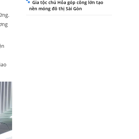
Gia tộc chú Hỏa góp công lớn tạo
nền móng đô thị Sài Gòn
ững.
ương
ện
iao