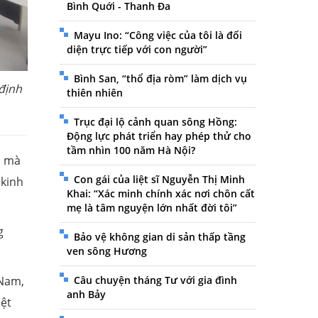
Bình Quới - Thanh Đa
Mayu Ino: “Công việc của tôi là đối
diện trực tiếp với con người”
Bình San, “thổ địa ròm” làm dịch vụ
định
thiên nhiên
Trục đại lộ cảnh quan sông Hồng:
Động lực phát triển hay phép thử cho
tầm nhìn 100 năm Hà Nội?
n mà
Con gái của liệt sĩ Nguyễn Thị Minh
 kinh
Khai: “Xác minh chính xác nơi chôn cất
mẹ là tâm nguyện lớn nhất đời tôi”
g
Bảo vệ không gian di sản thấp tầng
ven sông Hương
Câu chuyện tháng Tư với gia đình
 Nam,
anh Bảy
iệt