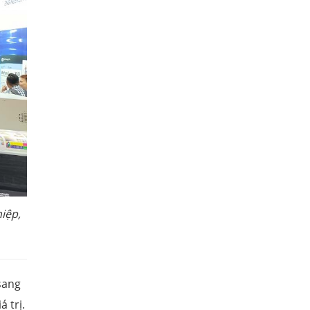
iệp,
sang
 trị.