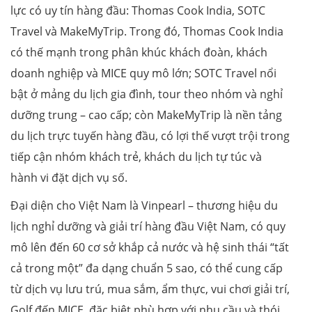
lực có uy tín hàng đầu: Thomas Cook India, SOTC
Travel và MakeMyTrip. Trong đó, Thomas Cook India
có thế mạnh trong phân khúc khách đoàn, khách
doanh nghiệp và MICE quy mô lớn; SOTC Travel nổi
bật ở mảng du lịch gia đình, tour theo nhóm và nghỉ
dưỡng trung – cao cấp; còn MakeMyTrip là nền tảng
du lịch trực tuyến hàng đầu, có lợi thế vượt trội trong
tiếp cận nhóm khách trẻ, khách du lịch tự túc và
hành vi đặt dịch vụ số.
Đại diện cho Việt Nam là Vinpearl – thương hiệu du
lịch nghỉ dưỡng và giải trí hàng đầu Việt Nam, có quy
mô lên đến 60 cơ sở khắp cả nước và hệ sinh thái “tất
cả trong một” đa dạng chuẩn 5 sao, có thể cung cấp
từ dịch vụ lưu trú, mua sắm, ẩm thực, vui chơi giải trí,
Golf đến MICE, đặc biệt phù hợp với nhu cầu và thói