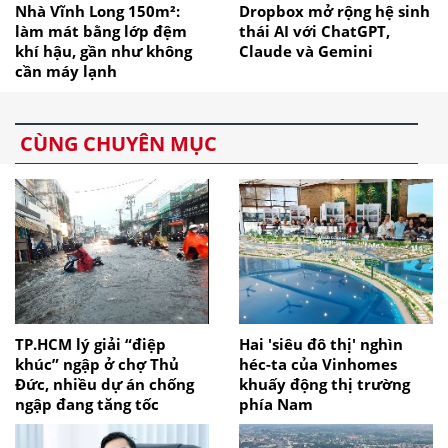
Nhà Vĩnh Long 150m²:
Dropbox mở rộng hệ sinh
làm mát bằng lớp đệm
thái AI với ChatGPT,
khí hậu, gần như không
Claude và Gemini
cần máy lạnh
CÙNG CHUYÊN MỤC
TP.HCM lý giải “điệp
Hai 'siêu đô thị' nghìn
khúc” ngập ở chợ Thủ
héc-ta của Vinhomes
Đức, nhiều dự án chống
khuấy động thị trường
ngập đang tăng tốc
phía Nam