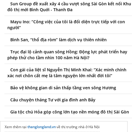
Sun Group đề xuất xây 4 cầu vượt sông Sài Gòn kết nối Khu
đô thị mới Bình Quới - Thanh Đa
Mayu Ino: “Công việc của tôi là đối diện trực tiếp với con
người”
Bình San, “thổ địa ròm” làm dịch vụ thiên nhiên
Trục đại lộ cảnh quan sông Hồng: Động lực phát triển hay
phép thử cho tầm nhìn 100 năm Hà Nội?
Con gái của liệt sĩ Nguyễn Thị Minh Khai: “Xác minh chính
xác nơi chôn cất mẹ là tâm nguyện lớn nhất đời tôi”
Bảo vệ không gian di sản thấp tầng ven sông Hương
Câu chuyện tháng Tư với gia đình anh Bảy
Gia tộc chú Hỏa góp công lớn tạo nền móng đô thị Sài Gòn
Xem thêm tại
thanglongland.vn
về thị trường nhà ở Hà Nội