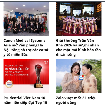
Canon Medical Systems
Giải thưởng Trần Văn
Asia mở Văn phòng Hà
Khê 2026 và sự ghi nhận
Nội, tăng hỗ trợ các cơ sở
cho một mô hình bảo tồn
y tế miền Bắc
di sản sống
Prudential Việt Nam 10
Zalo vượt mốc 81 triệu
năm liên tiếp đạt Top 10
người dùng