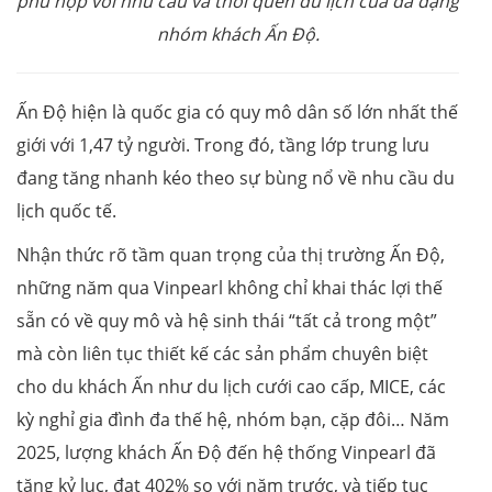
phù hợp với nhu cầu và thói quen du lịch của đa dạng
nhóm khách Ấn Độ.
Ấn Độ hiện là quốc gia có quy mô dân số lớn nhất thế
giới với 1,47 tỷ người. Trong đó, tầng lớp trung lưu
đang tăng nhanh kéo theo sự bùng nổ về nhu cầu du
lịch quốc tế.
Nhận thức rõ tầm quan trọng của thị trường Ấn Độ,
những năm qua Vinpearl không chỉ khai thác lợi thế
sẵn có về quy mô và hệ sinh thái “tất cả trong một”
mà còn liên tục thiết kế các sản phẩm chuyên biệt
cho du khách Ấn như du lịch cưới cao cấp, MICE, các
kỳ nghỉ gia đình đa thế hệ, nhóm bạn, cặp đôi… Năm
2025, lượng khách Ấn Độ đến hệ thống Vinpearl đã
tăng kỷ lục, đạt 402% so với năm trước, và tiếp tục