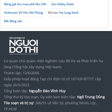
Bảng giá thu mua phế liệu 24h
Zen Valley Dalat
Vinhomes Vũ Yên Hải Phòng
Mở bán
Hạ Long Xanh
Bất động sản
Official profile of
CEO - Founder GDT Agency
executive
quà tặng doanh nghiệp giá rẻ
Điện lạnh Quản Lý
uy tín HCM
Địa chỉ tin cậy để
Mua ống gió chống cháy tại Bình Dương
với giá kho
Tập đoàn Bcons Group
noxh K Home Avenue Nhơn Trạch
Cơ quan chủ quản: Viện Nghiên cứu đô thị và Phát triển hạ
Vinhomes Saigon Park
tầng (Tổng hội Xây dựng Việt Nam)
Thành lập: 12/6/2006
Giấy phép hoạt động Tạp chí điện tử số 187/GP-BTTTT cấp
ngày 26/5/2023
Tổng biên tập:
Nguyễn Đào Vĩnh Huy
Tổng thư ký tòa soạn, Ủy viên ban biên tập:
Ngô Trung Dũng
Tòa soạn và trị sự
: 386/55 Lê Văn Sỹ, phường Nhiêu Lộc,
TP.HCM