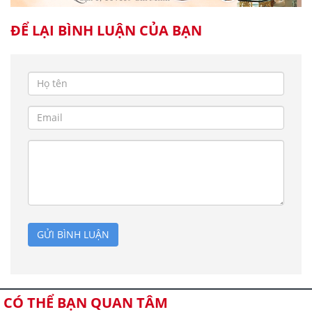
ĐỂ LẠI BÌNH LUẬN CỦA BẠN
GỬI BÌNH LUẬN
CÓ THỂ BẠN QUAN TÂM