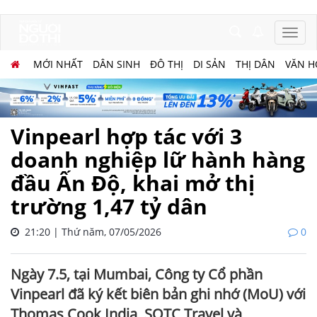
MỚI NHẤT
DÂN SINH
ĐÔ THỊ
DI SẢN
THỊ DÂN
VĂN H
Vinpearl hợp tác với 3
doanh nghiệp lữ hành hàng
đầu Ấn Độ, khai mở thị
trường 1,47 tỷ dân
21:20 | Thứ năm, 07/05/2026
0
Ngày 7.5, tại Mumbai, Công ty Cổ phần
Vinpearl đã ký kết biên bản ghi nhớ (MoU) với
Thomas Cook India, SOTC Travel và