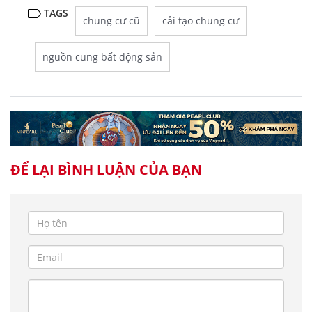
TAGS
chung cư cũ
cải tạo chung cư
nguồn cung bất động sản
ĐỂ LẠI BÌNH LUẬN CỦA BẠN