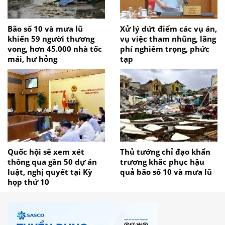
Bão số 10 và mưa lũ
Xử lý dứt điểm các vụ án,
khiến 59 người thương
vụ việc tham nhũng, lãng
vong, hơn 45.000 nhà tốc
phí nghiêm trọng, phức
mái, hư hỏng
tạp
Quốc hội sẽ xem xét
Thủ tướng chỉ đạo khẩn
thông qua gần 50 dự án
trương khắc phục hậu
luật, nghị quyết tại Kỳ
quả bão số 10 và mưa lũ
họp thứ 10