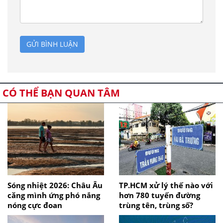
GỬI BÌNH LUẬN
CÓ THỂ BẠN QUAN TÂM
Sóng nhiệt 2026: Châu Âu
TP.HCM xử lý thế nào với
căng mình ứng phó nắng
hơn 780 tuyến đường
nóng cực đoan
trùng tên, trùng số?