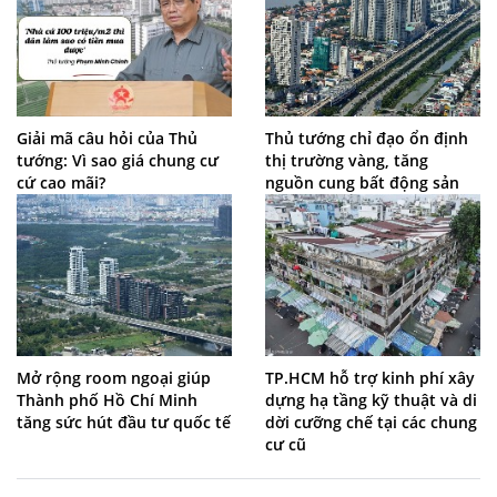
Giải mã câu hỏi của Thủ
Thủ tướng chỉ đạo ổn định
tướng: Vì sao giá chung cư
thị trường vàng, tăng
cứ cao mãi?
nguồn cung bất động sản
Mở rộng room ngoại giúp
TP.HCM hỗ trợ kinh phí xây
Thành phố Hồ Chí Minh
dựng hạ tầng kỹ thuật và di
tăng sức hút đầu tư quốc tế
dời cưỡng chế tại các chung
cư cũ