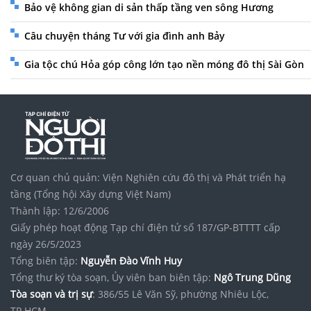
Bảo vệ không gian di sản thấp tầng ven sông Hương
Câu chuyện tháng Tư với gia đình anh Bảy
Gia tộc chú Hỏa góp công lớn tạo nền móng đô thị Sài Gòn
Cơ quan chủ quản: Viện Nghiên cứu đô thị và Phát triển hạ
tầng (Tổng hội Xây dựng Việt Nam)
Thành lập: 12/6/2006
Giấy phép hoạt động Tạp chí điện tử số 187/GP-BTTTT cấp
ngày 26/5/2023
Tổng biên tập:
Nguyễn Đào Vĩnh Huy
Tổng thư ký tòa soạn, Ủy viên ban biên tập:
Ngô Trung Dũng
Tòa soạn và trị sự
: 386/55 Lê Văn Sỹ, phường Nhiêu Lộc,
TP.HCM