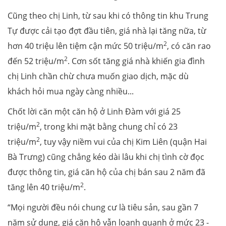
Cũng theo chị Linh, từ sau khi có thông tin khu Trung
Tự được cải tạo đợt đầu tiên, giá nhà lại tăng nữa, từ
2
hơn 40 triệu lên tiệm cận mức 50 triệu/m
, có căn rao
2
đến 52 triệu/m
. Cơn sốt tăng giá nhà khiến gia đình
chị Linh chần chừ chưa muốn giao dịch, mặc dù
khách hỏi mua ngày càng nhiều...
Chốt lời căn một căn hộ ở Linh Đàm với giá 25
2
triệu/m
, trong khi mặt bằng chung chỉ có 23
2
triệu/m
, tuy vậy niềm vui của chị Kim Liên (quận Hai
Bà Trưng) cũng chẳng kéo dài lâu khi chị tình cờ đọc
được thông tin, giá căn hộ của chị bán sau 2 năm đã
2
tăng lên 40 triệu/m
.
“Mọi người đều nói chung cư là tiêu sản, sau gần 7
năm sử dụng, giá căn hộ vẫn loanh quanh ở mức 23 -