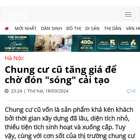
MỚI NHẤT
DÂN SINH
ĐÔ THỊ
DI SẢN
THỊ DÂN
VĂN H
Hà Nội:
Chung cư cũ tăng giá để
chờ đón "sóng" cải tạo
23:24 | Thứ hai, 18/03/2024
0
Chung cư cũ vốn là sản phẩm khá kén khách
bởi thời gian xây dựng đã lâu, diện tích nhỏ,
thiếu tiện tích sinh hoạt và xuống cấp. Tuy
vậy, cùng với cơn sốt của thị trường chung cư