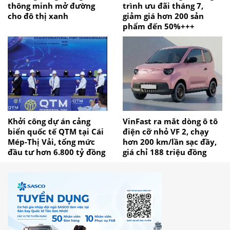
thông minh mở đường
trình ưu đãi tháng 7,
cho đô thị xanh
giảm giá hơn 200 sản
phẩm đến 50%+++
Khởi công dự án cảng
VinFast ra mắt dòng ô tô
biển quốc tế QTM tại Cái
điện cỡ nhỏ VF 2, chạy
Mép-Thị Vải, tổng mức
hơn 200 km/lần sạc đầy,
đầu tư hơn 6.800 tỷ đồng
giá chỉ 188 triệu đồng