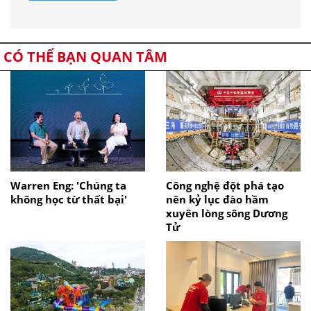
CÓ THỂ BẠN QUAN TÂM
Warren Eng: 'Chúng ta
Công nghệ đột phá tạo
không học từ thất bại'
nên kỷ lục đào hầm
xuyên lòng sông Dương
Tử