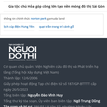
Gia tộc chú Hỏa góp công lớn tạo nền móng đô thị Sài Gòn
thông tin chính thức
norton park
gamuda land
lịch cúp điện Hưng Yên
quạt trần trang trí cánh gỗ
Cơ quan chủ quản: Viện Nghiên cứu đô thị và Phát triển hạ
tầng (Tổng hội Xây dựng Việt Nam)
Thành lập: 12/6/2006
Giấy phép hoạt động Tạp chí điện tử số 187/GP-BTTTT cấp
ngày 26/5/2023
Tổng biên tập:
Nguyễn Đào Vĩnh Huy
Tổng thư ký tòa soạn, Ủy viên ban biên tập:
Ngô Trung Dũng
Tòa soạn và trị sự
: 386/55 Lê Văn Sỹ, phường Nhiêu Lộc,