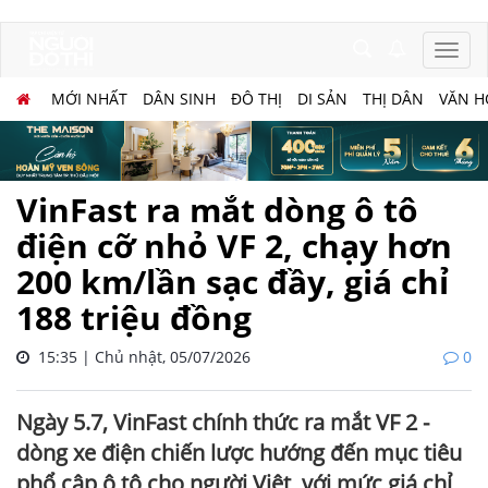
MỚI NHẤT
DÂN SINH
ĐÔ THỊ
DI SẢN
THỊ DÂN
VĂN H
VinFast ra mắt dòng ô tô
điện cỡ nhỏ VF 2, chạy hơn
200 km/lần sạc đầy, giá chỉ
188 triệu đồng
15:35 | Chủ nhật, 05/07/2026
0
Ngày 5.7, VinFast chính thức ra mắt VF 2 -
dòng xe điện chiến lược hướng đến mục tiêu
phổ cập ô tô cho người Việt, với mức giá chỉ