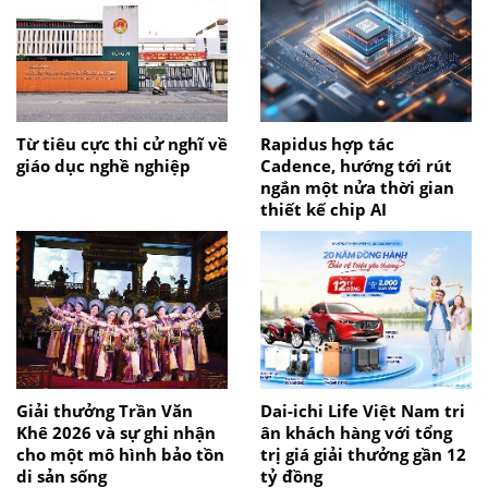
Từ tiêu cực thi cử nghĩ về
Rapidus hợp tác
giáo dục nghề nghiệp
Cadence, hướng tới rút
ngắn một nửa thời gian
thiết kế chip AI
Giải thưởng Trần Văn
Dai-ichi Life Việt Nam tri
Khê 2026 và sự ghi nhận
ân khách hàng với tổng
cho một mô hình bảo tồn
trị giá giải thưởng gần 12
di sản sống
tỷ đồng