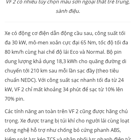
VF 2 có nhiều tùy chọn màu sơn ngoại thất trẻ trung,
sành điệu.
Xe có động cơ điện dẫn động cầu sau, công suất tối
đa 30 kW, mô-men xoắn cực đại 65 Nm, tốc độ tối đa
80 km/h cùng hai chế độ lái Eco và Normal. Bộ pin
dung lượng khả dụng 18,3 kWh cho quãng đường di
chuyển tới 210 km sau mỗi lần sạc đầy (theo tiêu
chuẩn NEDC). Với công suất sạc nhanh tối đa từ 24
kW, VF 2 chỉ mất khoảng 34 phút để sạc từ 10% lên
70% pin.
Các tính năng an toàn trên VF 2 cũng được hãng chú
trọng. Xe được trang bị túi khí cho người lái cùng loạt
công nghệ hỗ trợ như chống bó cứng phanh ABS,
kiểm soát lực kéo TCS và phân phối lực phanh điện tử