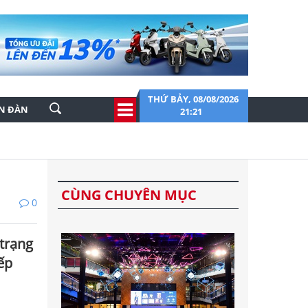
THỨ BẢY, 08/08/2026
ỄN ĐÀN
21:21
CÙNG CHUYÊN MỤC
0
 trạng
ếp