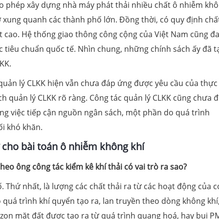
ho phép xây dựng nhà máy phát thải nhiều chất ô nhiễm kh
 xung quanh các thành phố lớn. Đồng thời, có quy định chấ
ột cao. Hệ thống giao thông công cộng của Việt Nam cũng đ
 tiêu chuẩn quốc tế. Nhìn chung, những chính sách ấy đã t
KK.
 quản lý CLKK hiện vẫn chưa đáp ứng được yêu cầu của thực 
ch quản lý CLKK rõ ràng. Công tác quản lý CLKK cũng chưa 
ong việc tiếp cận nguồn ngân sách, một phần do quá trình
ối khó khăn.
 cho bài toán ô nhiễm không khí
eo ông công tác kiểm kê khí thải có vai trò ra sao?
. Thứ nhất, là lượng các chất thải ra từ các hoạt động của 
 quá trình khí quyển tạo ra, lan truyền theo dòng không khí
ozon mặt đất được tạo ra từ quá trình quang hoá, hay bụi P