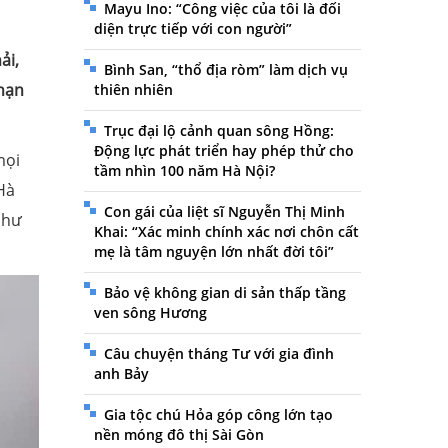
Mayu Ino: “Công việc của tôi là đối
diện trực tiếp với con người”
ải,
Bình San, “thổ địa ròm” làm dịch vụ
 hạn
thiên nhiên
Trục đại lộ cảnh quan sông Hồng:
Động lực phát triển hay phép thử cho
mọi
tầm nhìn 100 năm Hà Nội?
Hà
Con gái của liệt sĩ Nguyễn Thị Minh
như
Khai: “Xác minh chính xác nơi chôn cất
mẹ là tâm nguyện lớn nhất đời tôi”
Bảo vệ không gian di sản thấp tầng
ven sông Hương
Câu chuyện tháng Tư với gia đình
anh Bảy
Gia tộc chú Hỏa góp công lớn tạo
nền móng đô thị Sài Gòn