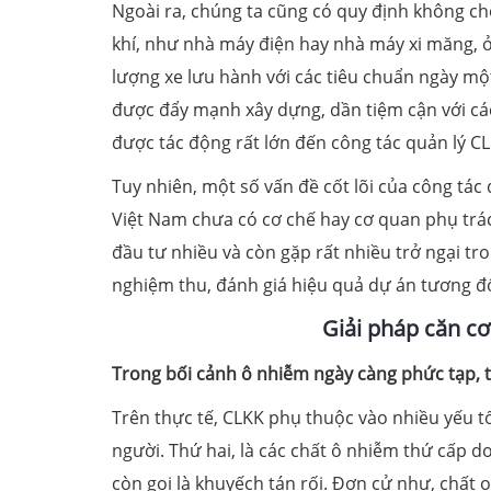
Ngoài ra, chúng ta cũng có quy định không c
khí, như nhà máy điện hay nhà máy xi măng, ở
lượng xe lưu hành với các tiêu chuẩn ngày m
được đẩy mạnh xây dựng, dần tiệm cận với các
được tác động rất lớn đến công tác quản lý CL
Tuy nhiên, một số vấn đề cốt lõi của công tác
Việt Nam chưa có cơ chế hay cơ quan phụ trá
đầu tư nhiều và còn gặp rất nhiều trở ngại tr
nghiệm thu, đánh giá hiệu quả dự án tương đ
Giải pháp căn cơ
Trong bối cảnh ô nhiễm ngày càng phức tạp, th
Trên thực tế, CLKK phụ thuộc vào nhiều yếu tố
người. Thứ hai, là các chất ô nhiễm thứ cấp do
còn gọi là khuyếch tán rối. Đơn cử như, chất 