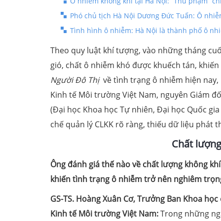
Ô nhiễm không khí tại Hà Nội: “Thủ phạm” ch
Phó chủ tịch Hà Nội Dương Đức Tuấn: Ô nhiễm
Tình hình ô nhiễm: Hà Nội là thành phố ô nhi
Theo quy luật khí tượng, vào những tháng cuố
gió, chất ô nhiễm khó được khuếch tán, khiến 
Người Đô Thị
về tình trạng ô nhiễm hiện nay
Kinh tế Môi trường Việt Nam, nguyên Giám đ
(Đại học Khoa học Tự nhiên, Đại học Quốc gia
chế quản lý CLKK rõ ràng, thiếu dữ liệu phát thả
Chất lượn
Ông đánh giá thế nào về chất lượng không khí
khiến tình trạng ô nhiễm trở nên nghiêm trọ
GS-TS. Hoàng Xuân Cơ, Trưởng Ban Khoa học 
Kinh tế Môi trường Việt Nam:
Trong những ngà