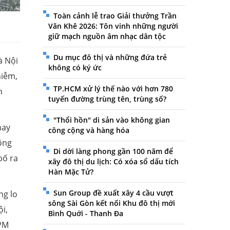
Toàn cảnh lễ trao Giải thưởng Trần
Văn Khê 2026: Tôn vinh những người
giữ mạch nguồn âm nhạc dân tộc
Du mục đô thị và những đứa trẻ
à Nội
không có ký ức
hiễm,
TP.HCM xử lý thế nào với hơn 780
h
tuyến đường trùng tên, trùng số?
"Thổi hồn" di sản vào không gian
hay
công cộng và hàng hóa
ông
Di dời làng phong gần 100 năm để
bố ra
xây đô thị du lịch: Có xóa sổ dấu tích
Hàn Mặc Tử?
Sun Group đề xuất xây 4 cầu vượt
ng lo
sông Sài Gòn kết nối Khu đô thị mới
i,
Bình Quới - Thanh Đa
 PM