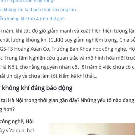
ính có phải là xe máy xăng?
 không khí là thách thức vô cùng lớn
ễm không khí thứ 4 trên thế giới
i năm, khi tốc độ gió giảm mạnh và xuất hiện hiện tượng lặ
chất lượng không khí (CLKK) suy giảm nghiêm trọng. Chia sẻ
, GS-TS Hoàng Xuân Cơ, Trưởng Ban Khoa học công nghệ, Hộ
ốc Trung tâm Nghiên cứu quan trắc và mô hình hóa môi trư
 Hà Nội), cho rằng nguyên nhân cốt lõi nằm ở việc chưa có 
i tin cậy và chưa làm tốt kiểm kê khí thải...
g không khí đáng báo động
 tại Hà Nội trong thời gian gần đây? Những yếu tố nào đang
ng hơn?
công nghệ, Hội
y vừa qua, bất