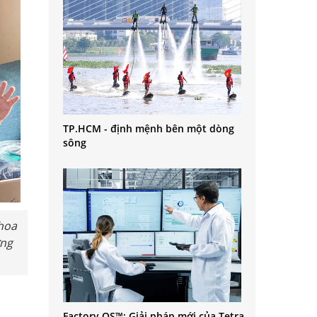
TP.HCM - định mệnh bên một dòng
sông
hoa
ờng
Factory OS™: Giải pháp mới của Tetra