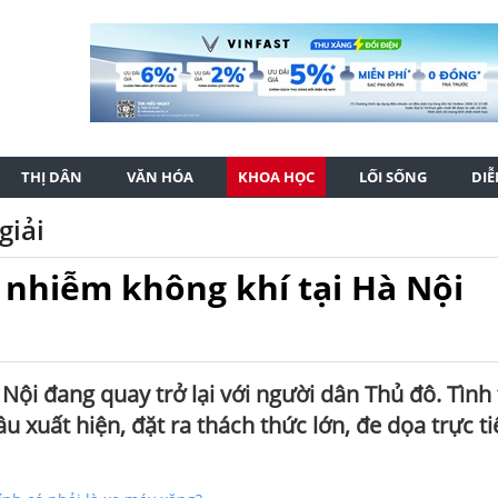
THỊ DÂN
VĂN HÓA
KHOA HỌC
LỐI SỐNG
DI
giải
 nhiễm không khí tại Hà Nội
Nội đang quay trở lại với người dân Thủ đô. Tình
u xuất hiện, đặt ra thách thức lớn, đe dọa trực ti