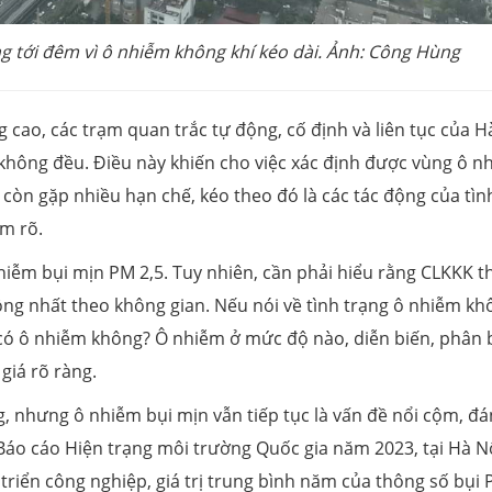
g tới đêm vì ô nhiễm không khí kéo dài. Ảnh: Công Hùng
g cao, các trạm quan trắc tự động, cố định và liên tục của H
 không đều. Điều này khiến cho việc xác định được vùng ô n
còn gặp nhiều hạn chế, kéo theo đó là các tác động của tìn
m rõ.
hiễm bụi mịn PM 2,5. Tuy nhiên, cần phải hiểu rằng CLKKK t
ồng nhất theo không gian. Nếu nói về tình trạng ô nhiễm kh
 có ô nhiễm không? Ô nhiễm ở mức độ nào, diễn biến, phân 
giá rõ ràng.
g, nhưng ô nhiễm bụi mịn vẫn tiếp tục là vấn đề nổi cộm, đá
 Báo cáo Hiện trạng môi trường Quốc gia năm 2023, tại Hà Nộ
triển công nghiệp, giá trị trung bình năm của thông số bụi