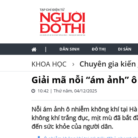
|
DÂN SINH
ĐÔ THỊ
DI SẢN
Chuyên gia kiến 
KHOA HỌC
Giải mã nỗi “ám ảnh” ô
10:42 | Thứ năm, 04/12/2025
Nỗi ám ảnh ô nhiễm không khí tại Hà 
không khí trắng đục, mịt mù đã bắt đầ
đến sức khỏe của người dân.