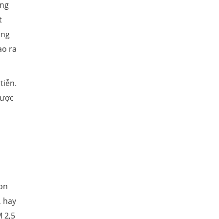
ông
t
ang
ạo ra
tiễn.
được
con
, hay
M 2,5