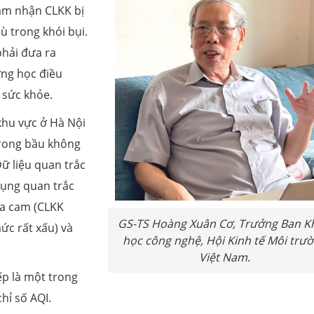
ảm nhận CLKK bị
 trong khói bụi.
phải đưa ra
ờng học điều
 sức khỏe.
khu vực ở Hà Nội
trong bầu không
Dữ liệu quan trắc
dụng quan trắc
 da cam (CLKK
GS-TS Hoàng Xuân Cơ, Trưởng Ban K
ức rất xấu) và
học công nghệ, Hội Kinh tế Môi trư
Việt Nam.
ếp là một trong
hỉ số AQI.