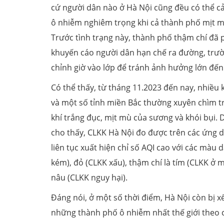
cứ người dân nào ở Hà Nội cũng đều có thể c
ô nhiễm nghiêm trọng khi cả thành phố mịt mù
Trước tình trạng này, thành phố thậm chí đã 
khuyến cáo người dân hạn chế ra đường, trư
chỉnh giờ vào lớp để tránh ảnh hưởng lớn đến
Có thể thấy, từ tháng 11.2023 đến nay, nhiều 
và một số tỉnh miền Bắc thường xuyên chìm 
khí trắng đục, mịt mù của sương và khói bụi. 
cho thấy, CLKK Hà Nội đo được trên các ứng 
liên tục xuất hiện chỉ số AQI cao với các màu
kém), đỏ (CLKK xấu), thậm chí là tím (CLKK ở m
nâu (CLKK nguy hại).
Đáng nói, ở một số thời điểm, Hà Nội còn bị x
những thành phố ô nhiễm nhất thế giới theo c