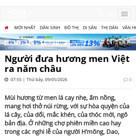
MỚI NHẤT
DÂN SINH
ĐÔ THỊ
DI SẢN
THỊ DÂN
VĂN H
Người đưa hương men Việt
ra năm châu
07:55 | Thứ bảy, 09/05/2026
0
Mùi hương từ men lá cay nhẹ, ấm nồng,
mang hơi thở núi rừng, với sự hòa quyện của
lá cây, của dổi, mắc khén, của thóc mới, ngô
bản địa. Ở những chợ phiên miền cao hay
trong các nghi lễ của người H’mông, Dao,