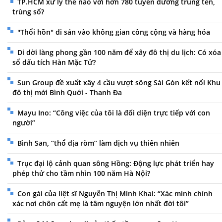
TP.HCM xử lý thế nào với hơn 780 tuyến đường trùng tên,
trùng số?
"Thổi hồn" di sản vào không gian công cộng và hàng hóa
Di dời làng phong gần 100 năm để xây đô thị du lịch: Có xóa
sổ dấu tích Hàn Mặc Tử?
Sun Group đề xuất xây 4 cầu vượt sông Sài Gòn kết nối Khu
đô thị mới Bình Quới - Thanh Đa
Mayu Ino: “Công việc của tôi là đối diện trực tiếp với con
người”
Bình San, “thổ địa ròm” làm dịch vụ thiên nhiên
Trục đại lộ cảnh quan sông Hồng: Động lực phát triển hay
phép thử cho tầm nhìn 100 năm Hà Nội?
Con gái của liệt sĩ Nguyễn Thị Minh Khai: “Xác minh chính
xác nơi chôn cất mẹ là tâm nguyện lớn nhất đời tôi”