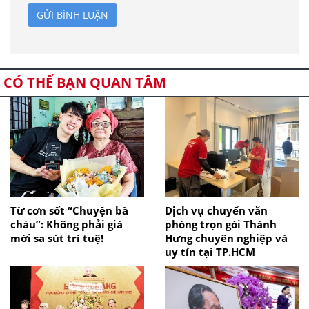
GỬI BÌNH LUẬN
CÓ THỂ BẠN QUAN TÂM
Từ cơn sốt “Chuyện bà
Dịch vụ chuyển văn
cháu”: Không phải già
phòng trọn gói Thành
mới sa sút trí tuệ!
Hưng chuyên nghiệp và
uy tín tại TP.HCM