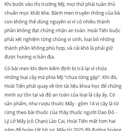
Khi bước vào thị trường Mỹ, mọi thứ phải tuân thủ
chuẩn mực khắt khe. Bánh men truyền thống của bà
con không thể dùng nguyên xi vì có nhiều thành
phần không đạt chứng nhận an toàn. Hoài Tiến buộc
phải xét nghiệm từng chủng vi sinh, loại bỏ những
thành phần không phù hợp, và cái khó là phải giữ
được hương vị bản địa.
Có bài men khi đem kiểm định bị trả lại vì chứa
những loại cây mà phía Mỹ “chưa từng gặp”. Khi đó,
Hoài Tiến phải quay về tìm tài liệu khoa học để chứng
minh sự tồn tại và độ an toàn của loại lá cây ấy. Có
sản phẩm, như rượu thuốc Mẩy - gồm 14 vị cây lá từ
rừng theo bài thuốc của thầy thuốc người Dao Đỏ -
Lý Lở Mẩy (cô Chạn) Lào Cai, Hoài Tiến mất hơn hai
năm để hoàn tất hồ sơ. Mẩy từ 2025 đã đường hoàng