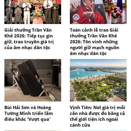
Giải thưởng Trần Văn
Toàn cảnh lễ trao Giải
Khê 2026: Tiếp tục gìn
thưởng Trần Văn Khê
giữ, trao truyền giá trị
2026: Tôn vinh những
của âm nhạc dân tộc
người giữ mạch nguồn
âm nhạc dân tộc
Bùi Hải Sơn và Hoàng
Vịnh Tiên: Nơi giá trị mỗi
Tường Minh triển lãm
căn nhà được đo bằng cả
điêu khắc 'Vượt qua'
thế giới tiện ích ngoài
cánh cửa