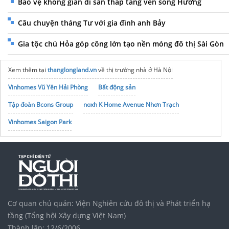
Bảo vệ không gian di sản thấp tầng ven sông Hương
Câu chuyện tháng Tư với gia đình anh Bảy
Gia tộc chú Hỏa góp công lớn tạo nền móng đô thị Sài Gòn
Xem thêm tại
thanglongland.vn
về thị trường nhà ở Hà Nội
Vinhomes Vũ Yên Hải Phòng
Bất động sản
Tập đoàn Bcons Group
noxh K Home Avenue Nhơn Trạch
Vinhomes Saigon Park
Cơ quan chủ quản: Viện Nghiên cứu đô thị và Phát triển hạ
tầng (Tổng hội Xây dựng Việt Nam)
Thành lập: 12/6/2006