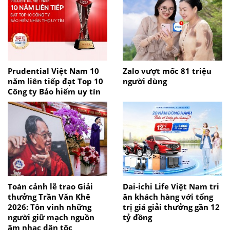
Prudential Việt Nam 10
Zalo vượt mốc 81 triệu
năm liên tiếp đạt Top 10
người dùng
Công ty Bảo hiểm uy tín
Toàn cảnh lễ trao Giải
Dai-ichi Life Việt Nam tri
thưởng Trần Văn Khê
ân khách hàng với tổng
2026: Tôn vinh những
trị giá giải thưởng gần 12
người giữ mạch nguồn
tỷ đồng
âm nhạc dân tộc