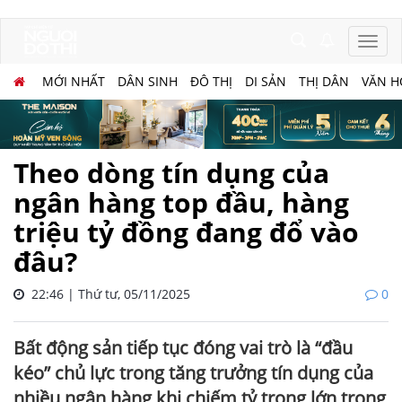
MỚI NHẤT
DÂN SINH
ĐÔ THỊ
DI SẢN
THỊ DÂN
VĂN H
Theo dòng tín dụng của
ngân hàng top đầu, hàng
triệu tỷ đồng đang đổ vào
đâu?
22:46 | Thứ tư, 05/11/2025
0
Bất động sản tiếp tục đóng vai trò là “đầu
kéo” chủ lực trong tăng trưởng tín dụng của
nhiều ngân hàng khi chiếm tỷ trọng lớn trong