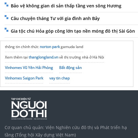
Bảo vệ không gian di sản thấp tầng ven sông Hương
Câu chuyện tháng Tư với gia đình anh Bảy
Gia tộc chú Hỏa góp công lớn tạo nền móng đô thị Sài Gòn
thông tin chính thức
norton park
gamuda land
Xem thêm tại
thanglongland.vn
về thị trường nhà ở Hà Nội
Vinhomes Vũ Yên Hải Phòng
Bất động sản
Vinhomes Saigon Park
vay tin chap
noxh K Home Avenue Nhơn Trạch
Tập đoàn Bcons Group
Cơ quan chủ quản: Viện Nghiên cứu đô thị và Phát triển hạ
tầng (Tổng hội Xây dựng Việt Nam)