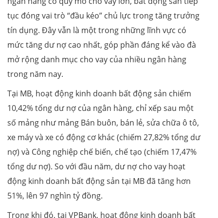
ngân hàng có quy mô cho vay lớn, bất động sản tiếp
tục đóng vai trò “đầu kéo” chủ lực trong tăng trưởng
tín dụng. Đây vẫn là một trong những lĩnh vực có
mức tăng dư nợ cao nhất, góp phần đáng kể vào đà
mở rộng danh mục cho vay của nhiều ngân hàng
trong năm nay.
Tại MB, hoạt động kinh doanh bất động sản chiếm
10,42% tổng dư nợ của ngân hàng, chỉ xếp sau một
số mảng như mảng Bán buôn, bán lẻ, sửa chữa ô tô,
xe máy và xe có động cơ khác (chiếm 27,82% tổng dư
nợ) và Công nghiệp chế biến, chế tạo (chiếm 17,47%
tổng dư nợ). So với đầu năm, dư nợ cho vay hoạt
động kinh doanh bất động sản tại MB đã tăng hơn
51%, lên 97 nghìn tỷ đồng.
Trong khi đó, tại VPBank, hoạt động kinh doanh bất