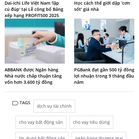
Dai-ichi Life Việt Nam 'lập
Học cách thế giới dập 'cơn
cú đúp' tại Lễ công bố Bảng
sốt' giá nhà
xếp hạng PROFIT500 2025
ABBANK được Ngân hàng
PGBank đạt gần 500 tỷ đồng
Nhà nước chấp thuận tăng
lợi nhuận trong 9 tháng đầu
vốn hơn 3.600 tỷ đồng
năm
TAGS
dịch vụ tài chính
cho vay bất động sản
cho vay tiêu dùng
tín dụng bất động sản
ngân hàng thương mại