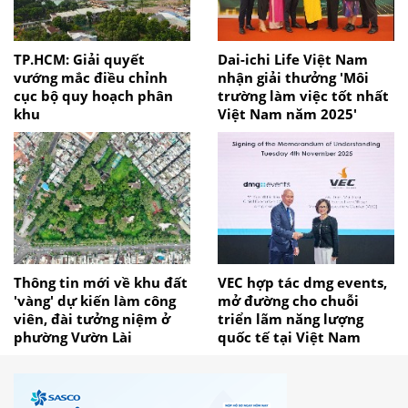
TP.HCM: Giải quyết
Dai-ichi Life Việt Nam
vướng mắc điều chỉnh
nhận giải thưởng 'Môi
cục bộ quy hoạch phân
trường làm việc tốt nhất
khu
Việt Nam năm 2025'
Thông tin mới về khu đất
VEC hợp tác dmg events,
'vàng' dự kiến làm công
mở đường cho chuỗi
viên, đài tưởng niệm ở
triển lãm năng lượng
phường Vườn Lài
quốc tế tại Việt Nam