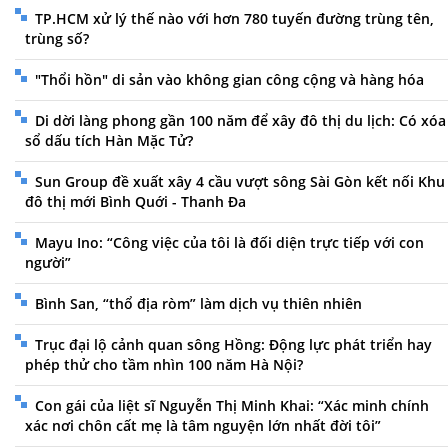
TP.HCM xử lý thế nào với hơn 780 tuyến đường trùng tên,
trùng số?
"Thổi hồn" di sản vào không gian công cộng và hàng hóa
Di dời làng phong gần 100 năm để xây đô thị du lịch: Có xóa
sổ dấu tích Hàn Mặc Tử?
Sun Group đề xuất xây 4 cầu vượt sông Sài Gòn kết nối Khu
đô thị mới Bình Quới - Thanh Đa
Mayu Ino: “Công việc của tôi là đối diện trực tiếp với con
người”
Bình San, “thổ địa ròm” làm dịch vụ thiên nhiên
Trục đại lộ cảnh quan sông Hồng: Động lực phát triển hay
phép thử cho tầm nhìn 100 năm Hà Nội?
Con gái của liệt sĩ Nguyễn Thị Minh Khai: “Xác minh chính
xác nơi chôn cất mẹ là tâm nguyện lớn nhất đời tôi”