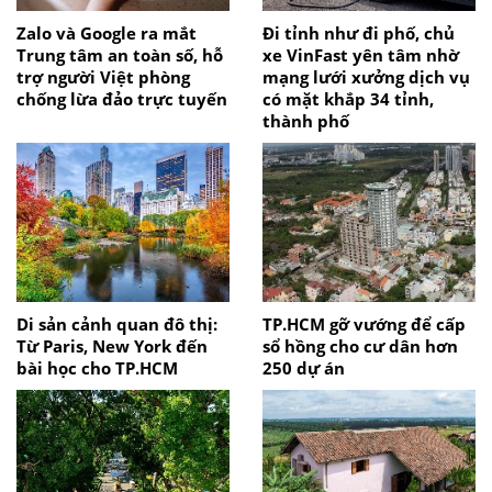
Zalo và Google ra mắt
Đi tỉnh như đi phố, chủ
Trung tâm an toàn số, hỗ
xe VinFast yên tâm nhờ
trợ người Việt phòng
mạng lưới xưởng dịch vụ
chống lừa đảo trực tuyến
có mặt khắp 34 tỉnh,
thành phố
Di sản cảnh quan đô thị:
TP.HCM gỡ vướng để cấp
Từ Paris, New York đến
sổ hồng cho cư dân hơn
bài học cho TP.HCM
250 dự án