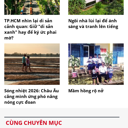
TP.HCM nhìn lại di sản
Ngôi nhà lùi lại để ánh
cảnh quan: Giữ "di sản
sáng và tranh lên tiếng
xanh" hay để ký ức phai
mờ?
Sóng nhiệt 2026: Châu Âu
Mầm hồng rộ nở
căng mình ứng phó nắng
nóng cực đoan
CÙNG CHUYÊN MỤC