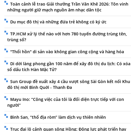
Toàn cảnh lễ trao Giải thưởng Trần Văn Khê 2026: Tôn vinh
những người giữ mạch nguồn âm nhạc dân tộc
Du mục đô thị và những đứa trẻ không có ký ức
TP.HCM xử lý thế nào với hơn 780 tuyến đường trùng tên,
trùng số?
"Thổi hồn" di sản vào không gian công cộng và hàng hóa
Di dời làng phong gần 100 năm để xây đô thị du lịch: Có xóa
sổ dấu tích Hàn Mặc Tử?
Sun Group đề xuất xây 4 cầu vượt sông Sài Gòn kết nối Khu
đô thị mới Bình Quới - Thanh Đa
Mayu Ino: “Công việc của tôi là đối diện trực tiếp với con
người”
Bình San, “thổ địa ròm” làm dịch vụ thiên nhiên
Trục đại lộ cảnh quan sông Hồng: Động lực phát triển hay