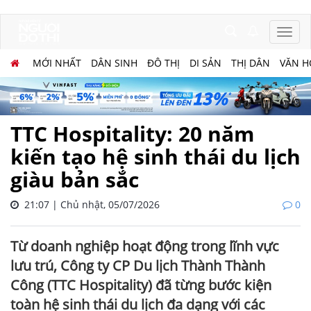
MỚI NHẤT
DÂN SINH
ĐÔ THỊ
DI SẢN
THỊ DÂN
VĂN H
TTC Hospitality: 20 năm
kiến tạo hệ sinh thái du lịch
giàu bản sắc
21:07 | Chủ nhật, 05/07/2026
0
Từ doanh nghiệp hoạt động trong lĩnh vực
lưu trú, Công ty CP Du lịch Thành Thành
Công (TTC Hospitality) đã từng bước kiện
toàn hệ sinh thái du lịch đa dạng với các