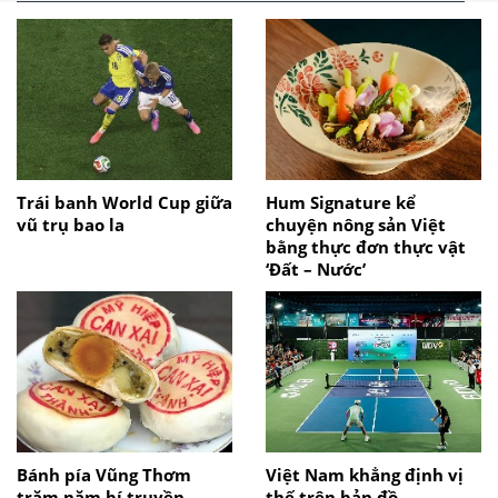
Trái banh World Cup giữa
Hum Signature kể
vũ trụ bao la
chuyện nông sản Việt
bằng thực đơn thực vật
‘Đất – Nước’
Bánh pía Vũng Thơm
Việt Nam khẳng định vị
trăm năm bí truyền
thế trên bản đồ