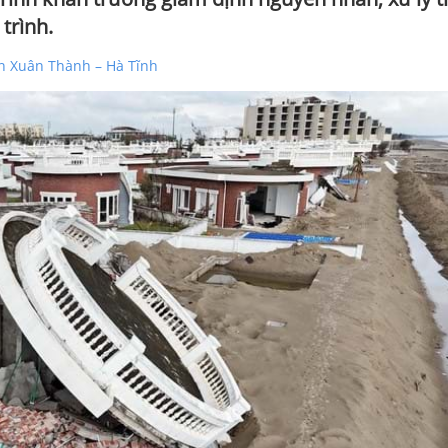
trình.
iển Xuân Thành – Hà Tĩnh