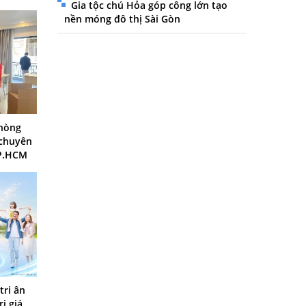
Gia tộc chú Hỏa góp công lớn tạo
nền móng đô thị Sài Gòn
phòng
 chuyên
TP.HCM
tri ân
ị giá