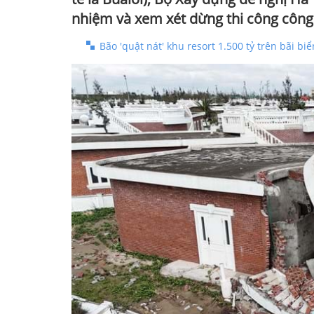
nhiệm và xem xét dừng thi công công 
Bão 'quật nát' khu resort 1.500 tỷ trên bãi b