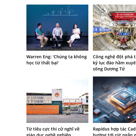
Warren Eng: 'Chúng ta không
Công nghệ đột phá 
học từ thất bại'
kỷ lục đào hầm xuyê
sông Dương Tử
Từ tiêu cực thi cử nghĩ về
Rapidus hợp tác Cad
giáo dục nghề nghiệp
hướng tới rút ngắn