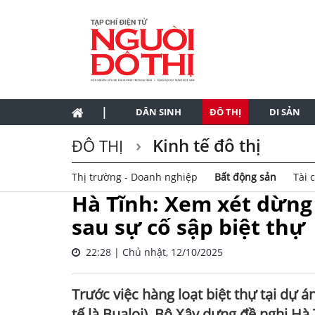
|
DÂN SINH
ĐÔ THỊ
DI SẢN
Kinh tế đô thị
ĐÔ THỊ
Thị trường - Doanh nghiệp
Bất động sản
Tài 
Hà Tĩnh: Xem xét dừng 
sau sự cố sập biệt thự
22:28 | Chủ nhật, 12/10/2025
Trước việc hàng loạt biệt thự tại dự 
tế là Bualoi), Bộ Xây dựng đề nghị Hà