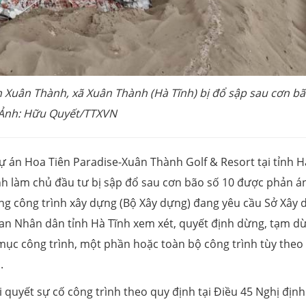
n Xuân Thành, xã Xuân Thành (Hà Tĩnh) bị đổ sập sau cơn b
 Ảnh: Hữu Quyết/TTXVN
dự án Hoa Tiên Paradise-Xuân Thành Golf & Resort tại tỉnh H
h làm chủ đầu tư bị sập đổ sau cơn bão số 10 được phản á
ng công trình xây dựng (Bộ Xây dựng) đang yêu cầu Sở Xây
an Nhân dân tỉnh Hà Tĩnh xem xét, quyết định dừng, tạm d
 mục công trình, một phần hoặc toàn bộ công trình tùy theo 
.
i quyết sự cố công trình theo quy định tại Điều 45 Nghị định