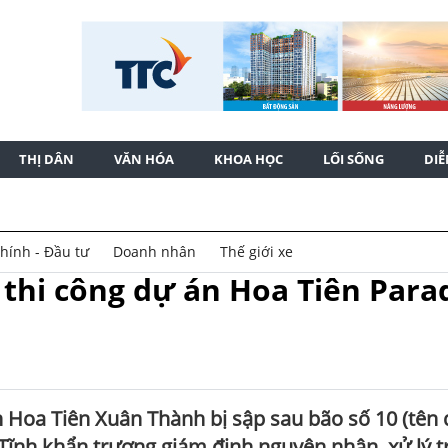
THỊ DÂN
VĂN HÓA
KHOA HỌC
LỐI SỐNG
DI
chính - Đầu tư
Doanh nhân
Thế giới xe
thi công dự án Hoa Tiên Para
án Hoa Tiên Xuân Thành bị sập sau bão số 10 (tên
 Tĩnh khẩn trương giám định nguyên nhân, xử lý t