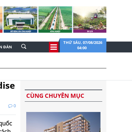
THỨ SÁU, 07/08/2026
ỄN ĐÀN
04:00
dise
CÙNG CHUYÊN MỤC
0
 quốc
rách