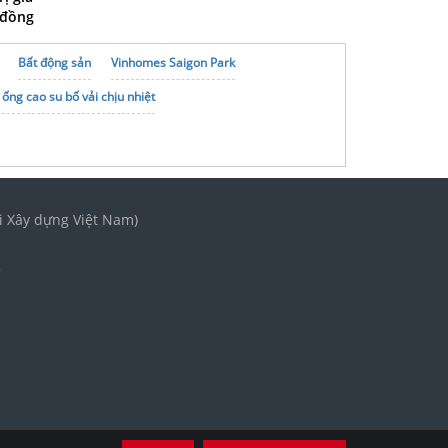
 đồng
Bất động sản
Vinhomes Saigon Park
ống cao su bố vải chịu nhiệt
i Xây dựng Việt Nam)
3