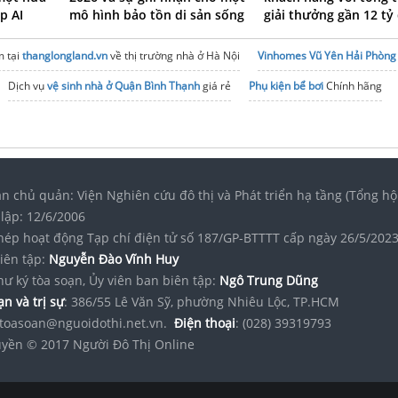
ip AI
mô hình bảo tồn di sản sống
giải thưởng gần 12 tỷ
 tại
thanglongland.vn
về thị trường nhà ở Hà Nội
Vinhomes Vũ Yên Hải Phòng
Dịch vụ
vệ sinh nhà ở Quận Bình Thạnh
giá rẻ
Phụ kiện bể bơi
Chính hãng
n chủ quản: Viện Nghiên cứu đô thị và Phát triển hạ tầng (Tổng hộ
lập: 12/6/2006
hép hoạt động Tạp chí điện tử số 187/GP-BTTTT cấp ngày 26/5/202
iên tập:
Nguyễn Đào Vĩnh Huy
hư ký tòa soạn, Ủy viên ban biên tập:
Ngô Trung Dũng
n và trị sự
: 386/55 Lê Văn Sỹ, phường Nhiêu Lộc, TP.HCM
toasoan@nguoidothi.net.vn.
Điện thoại
: (028) 39319793
yền © 2017 Người Đô Thị Online