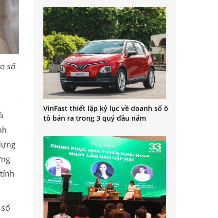
ão số
VinFast thiết lập kỷ lục về doanh số ô
à
tô bán ra trong 3 quý đầu năm
nh
 dựng
ừng
tính
 số