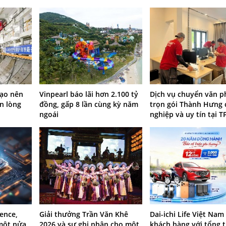
tạo nên
Vinpearl báo lãi hơn 2.100 tỷ
Dịch vụ chuyển văn 
n lòng
đồng, gấp 8 lần cùng kỳ năm
trọn gói Thành Hưng
ngoái
nghiệp và uy tín tại 
ence,
Giải thưởng Trần Văn Khê
Dai-ichi Life Việt Nam 
 một nửa
2026 và sự ghi nhận cho một
khách hàng với tổng tr