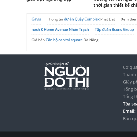
thời gian thiết kế ch
Gavis
Thông tin
dự án Quậy Complex
Phát Đạt
Xem thêm
noxh K Home Avenue Nhơn Trạch
Tập đoàn Bcons Group
Giá bán
Căn hộ capital square
Đà Nẵng
Cơ qua
Thành 
Giấy p
Tổng b
Tổng t
Tòa soạ
Email:
Bản qu