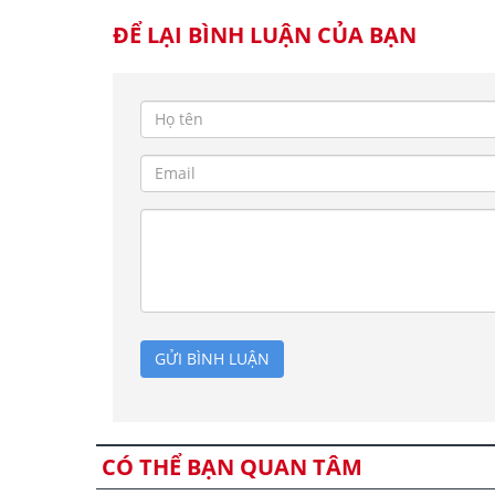
ĐỂ LẠI BÌNH LUẬN CỦA BẠN
GỬI BÌNH LUẬN
CÓ THỂ BẠN QUAN TÂM