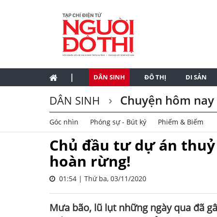
|
DÂN SINH
ĐÔ THỊ
DI SẢN
Chuyện hôm nay
DÂN SINH
Góc nhìn
Phóng sự - Bút ký
Phiếm & Biếm
Chủ đầu tư dự án thuỷ 
hoàn rừng!
01:54 | Thứ ba, 03/11/2020
Mưa bão, lũ lụt những ngày qua đã g