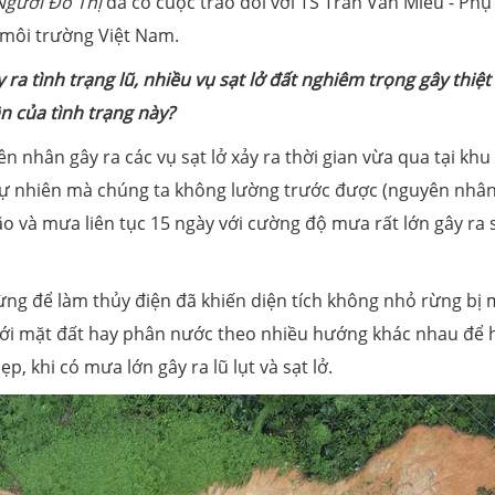
Người Đô Thị
đã có cuộc trao đổi với TS Trần Văn Miều - Phụ
 môi trường Việt Nam.
a tình trạng lũ, nhiều vụ sạt lở đất nghiêm trọng gây thiệt
ân của tình trạng này?
n nhân gây ra các vụ sạt lở xảy ra thời gian vừa qua tại khu
tự nhiên mà chúng ta không lường trước được (nguyên nhâ
bão và mưa liên tục 15 ngày với cường độ mưa rất lớn gây ra s
rừng để làm thủy điện đã khiến diện tích không nhỏ rừng bị 
 dưới mặt đất hay phân nước theo nhiều hướng khác nhau để 
hẹp, khi có mưa lớn gây ra lũ lụt và sạt lở.