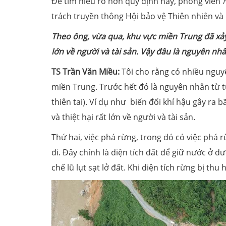
Để tìm hiểu rõ hơn quy định này, phóng viên
trách truyền thông Hội bảo vệ Thiên nhiên và
Theo ông, vừa qua, khu vực miền Trung đã xảy r
lớn về người và tài sản. Vậy đâu là nguyên nh
TS Trần Văn Miều:
Tôi cho rằng có nhiều nguyê
miền Trung. Trước hết đó là nguyên nhân từ 
thiên tai). Ví dụ như biến đổi khí hậu gây ra 
và thiệt hại rất lớn về người và tài sản.
Thứ hai, việc phá rừng, trong đó có việc phá 
đi. Đây chính là diện tích đất để giữ nước ở
chế lũ lụt sạt lở đất. Khi diện tích rừng bị thu 