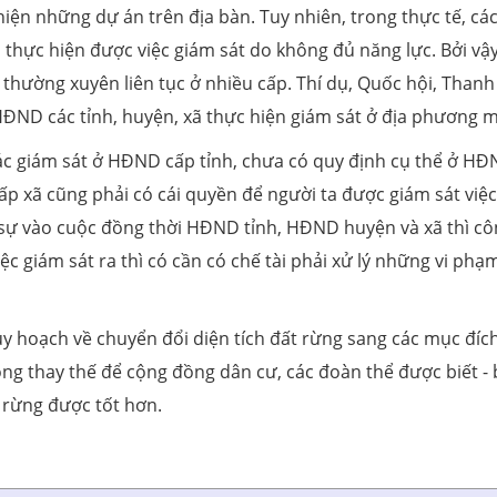
hiện những dự án trên địa bàn. Tuy nhiên, trong thực tế, cá
thực hiện được việc giám sát do không đủ năng lực. Bởi vậy
thường xuyên liên tục ở nhiều cấp. Thí dụ, Quốc hội, Thanh
ĐND các tỉnh, huyện, xã thực hiện giám sát ở địa phương mì
tác giám sát ở HĐND cấp tỉnh, chưa có quy định cụ thể ở H
ấp xã cũng phải có cái quyền để người ta được giám sát việc
ó sự vào cuộc đồng thời HĐND tỉnh, HĐND huyện và xã thì c
ệc giám sát ra thì có cần có chế tài phải xử lý những vi phạm
uy hoạch về chuyển đổi diện tích đất rừng sang các mục đíc
ồng thay thế để cộng đồng dân cư, các đoàn thể được biết - 
 rừng được tốt hơn.