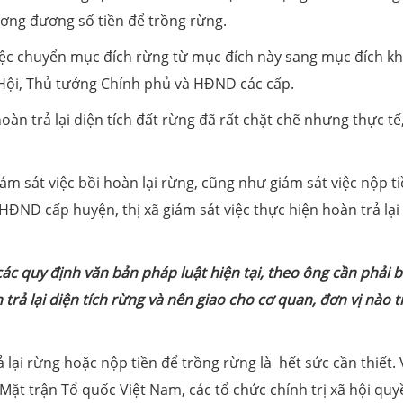
ương đương số tiền để trồng rừng.
iệc chuyển mục đích rừng từ mục đích này sang mục đích kh
Hội, Thủ tướng Chính phủ và HĐND các cấp.
oàn trả lại diện tích đất rừng đã rất chặt chẽ nhưng thực tế
iám sát việc bồi hoàn lại rừng, cũng như giám sát việc nộp t
ĐND cấp huyện, thị xã giám sát việc thực hiện hoàn trả lại
c quy định văn bản pháp luật hiện tại
, t
heo ông
cần phải
b
rả lại diện tích rừng và n
ên
giao cho cơ quan, đơn vị nào t
ả lại rừng hoặc nộp tiền để trồng rừng là hết sức cần thiết. 
Mặt trận Tổ quốc Việt Nam, các tổ chức chính trị xã hội quy