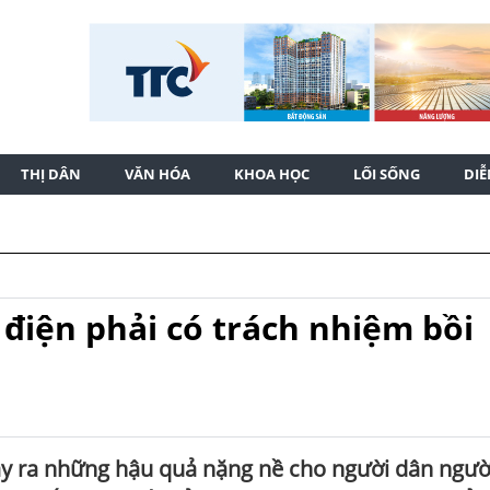
THỊ DÂN
VĂN HÓA
KHOA HỌC
LỐI SỐNG
DI
điện phải có trách nhiệm bồi
ây ra những hậu quả nặng nề cho người dân ngườ