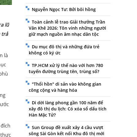
Nguyễn Ngọc Tư: Bởi bôi hồng
Toàn cảnh lễ trao Giải thưởng Trần
a lũ
Văn Khê 2026: Tôn vinh những người
 trả
giữ mạch nguồn âm nhạc dân tộc
Du mục đô thị và những đứa trẻ
không có ký ức
n là
mục
TP.HCM xử lý thế nào với hơn 780
tuyến đường trùng tên, trùng số?
 phù
"Thổi hồn" di sản vào không gian
công cộng và hàng hóa
ồng
Di dời làng phong gần 100 năm để
nước
xây đô thị du lịch: Có xóa sổ dấu tích
Hàn Mặc Tử?
 đích
Sun Group đề xuất xây 4 cầu vượt
sông Sài Gòn kết nối Khu đô thị mới
 thực