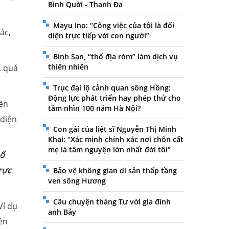
Bình Quới - Thanh Đa
Mayu Ino: “Công việc của tôi là đối
ác,
diện trực tiếp với con người”
Bình San, “thổ địa ròm” làm dịch vụ
thiên nhiên
, quá
Trục đại lộ cảnh quan sông Hồng:
Động lực phát triển hay phép thử cho
iền
tầm nhìn 100 năm Hà Nội?
 diện
Con gái của liệt sĩ Nguyễn Thị Minh
Khai: “Xác minh chính xác nơi chôn cất
mẹ là tâm nguyện lớn nhất đời tôi”
ổ
rực
Bảo vệ không gian di sản thấp tầng
ven sông Hương
Câu chuyện tháng Tư với gia đình
Ví dụ
anh Bảy
ền