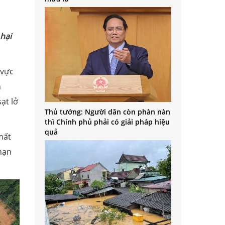
 hại
 vực
n
ạt lở
Thủ tướng: Người dân còn phàn nàn
thì Chính phủ phải có giải pháp hiệu
quả
mất
hạn