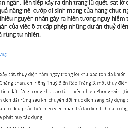
n ngắn, liên tiếp xảy ra tình trạng lũ quét, sạt lở 
quả nặng nề, cướp đi sinh mạng của hàng chục n
Nhiều nguyên nhân gây ra hiện tượng nguy hiểm 
hân của việc ồ ạt cấp phép những dự án thuỷ điệ
á rừng tự nhiên.
rừng
 xây cất, thuỷ điện nằm ngay trong lõi khu bảo tồn đã khiến
Chẳng chạn, chỉ riêng Thuỷ điện Rào Trăng 3, một thủy điện
tích đất rừng trong khu bảo tồn thiên nhiên Phong Điền (t
ện tích đất rừng sau khi chuyển đổi mục đích sang xây dựng 
ầu tư đều phải thực hiện việc hoàn trả lại diện tích đất rừng
a phát huy tác dụng.