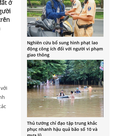
đất ở
gười
trên
n
Nghiên cứu bổ sung hình phạt lao
động công ích đối với người vi phạm
giao thông
 với
ỉnh
các
Thủ tướng chỉ đạo tập trung khắc
phục nhanh hậu quả bão số 10 và
mưa lũ