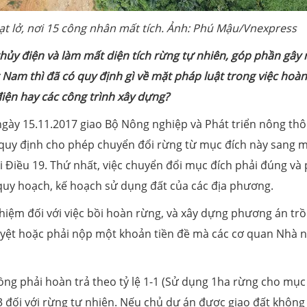
sạt lở, nơi 15 công nhân mất tích. Ảnh: Phú Mậu/Vnexpress
thủy điện và làm mất diện tích rừng tự nhiên, góp phần gây r
t Nam thì đã có quy định gì về mặt pháp luật trong việc hoàn
điện hay các công trình xây dựng?
gày 15.11.2017 giao Bộ Nông nghiệp và Phát triển nông thô
 quy định cho phép chuyển đổi rừng từ mục đích này sang 
i Điều 19. Thứ nhất, việc chuyển đổi mục đích phải đúng và
quy hoạch, kế hoạch sử dụng đất của các địa phương.
nhiệm đối với việc bồi hoàn rừng, và xây dựng phương án tr
yệt hoặc phải nộp một khoản tiền đề mà các cơ quan Nhà 
trồng phải hoàn trả theo tỷ lệ 1-1 (Sử dụng 1ha rừng cho mục
1-3 đối với rừng tự nhiên. Nếu chủ dự án được giao đất không