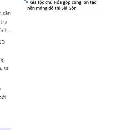
Gia tộc chú Hỏa góp công lớn tạo
c
nền móng đô thị Sài Gòn
, cần
 tra
nh...
ĐND
ông
, sai
h
bởi