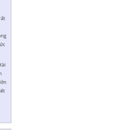
rất
ộng
hức
tài
m
lớn
iết