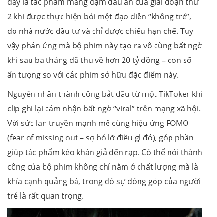
đây là tác phẩm mang đậm dấu ấn của giai đoạn thứ
2 khi được thực hiện bởi một đạo diễn “không trẻ”,
do nhà nước đầu tư và chỉ được chiếu hạn chế. Tuy
vậy phản ứng mà bộ phim này tạo ra vô cùng bất ngờ
khi sau ba tháng đã thu về hơn 20 tỷ đồng – con số
ấn tượng so với các phim sở hữu đặc điểm này.
Nguyên nhân thành công bắt đầu từ một TikToker khi
clip ghi lại cảm nhận bất ngờ “viral” trên mạng xã hội.
Với sức lan truyền mạnh mẽ cùng hiệu ứng FOMO
(fear of missing out – sợ bỏ lỡ điều gì đó), góp phần
giúp tác phẩm kéo khán giả đến rạp. Có thể nói thành
công của bộ phim không chỉ nằm ở chất lượng mà là
khía cạnh quảng bá, trong đó sự đóng góp của người
trẻ là rất quan trọng.