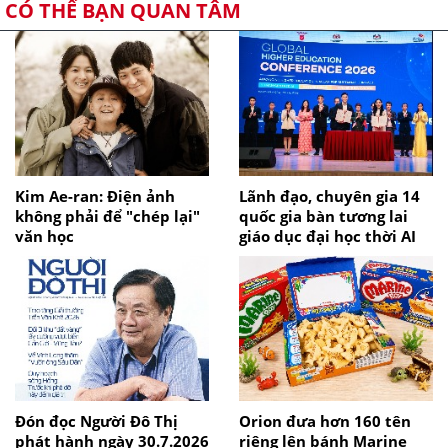
CÓ THỂ BẠN QUAN TÂM
Kim Ae-ran: Điện ảnh
Lãnh đạo, chuyên gia 14
không phải để "chép lại"
quốc gia bàn tương lai
văn học
giáo dục đại học thời AI
Đón đọc Người Đô Thị
Orion đưa hơn 160 tên
phát hành ngày 30.7.2026
riêng lên bánh Marine