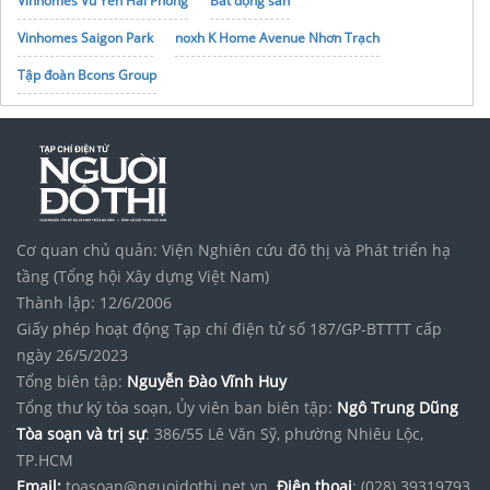
Vinhomes Vũ Yên Hải Phòng
Bất động sản
Vinhomes Saigon Park
noxh K Home Avenue Nhơn Trạch
Tập đoàn Bcons Group
Cơ quan chủ quản: Viện Nghiên cứu đô thị và Phát triển hạ
tầng (Tổng hội Xây dựng Việt Nam)
Thành lập: 12/6/2006
Giấy phép hoạt động Tạp chí điện tử số 187/GP-BTTTT cấp
ngày 26/5/2023
Tổng biên tập:
Nguyễn Đào Vĩnh Huy
Tổng thư ký tòa soạn, Ủy viên ban biên tập:
Ngô Trung Dũng
Tòa soạn và trị sự
: 386/55 Lê Văn Sỹ, phường Nhiêu Lộc,
TP.HCM
Email:
toasoan@nguoidothi.net.vn.
Điện thoại
: (028) 39319793