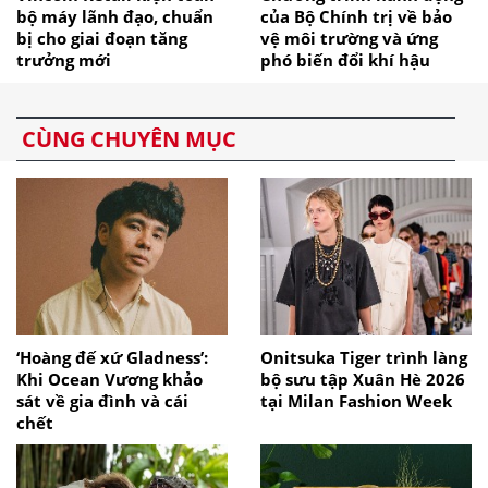
bộ máy lãnh đạo, chuẩn
của Bộ Chính trị về bảo
bị cho giai đoạn tăng
vệ môi trường và ứng
trưởng mới
phó biến đổi khí hậu
CÙNG CHUYÊN MỤC
‘Hoàng đế xứ Gladness’:
Onitsuka Tiger trình làng
Khi Ocean Vương khảo
bộ sưu tập Xuân Hè 2026
sát về gia đình và cái
tại Milan Fashion Week
chết