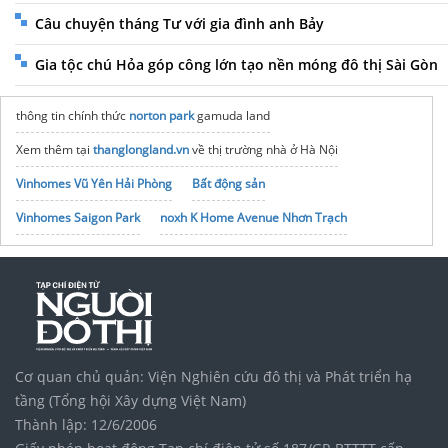
Câu chuyện tháng Tư với gia đình anh Bảy
Gia tộc chú Hỏa góp công lớn tạo nền móng đô thị Sài Gòn
thông tin chính thức
norton park
gamuda land
Xem thêm tại
thanglongland.vn
về thị trường nhà ở Hà Nội
Vinhomes Vũ Yên Hải Phòng
Bất động sản
Vinhomes Saigon Park
noxh K Home Avenue Nhơn Trạch
Tập đoàn Bcons Group
giá vàng kim tín bạc liêu
Cơ quan chủ quản: Viện Nghiên cứu đô thị và Phát triển hạ
tầng (Tổng hội Xây dựng Việt Nam)
Thành lập: 12/6/2006