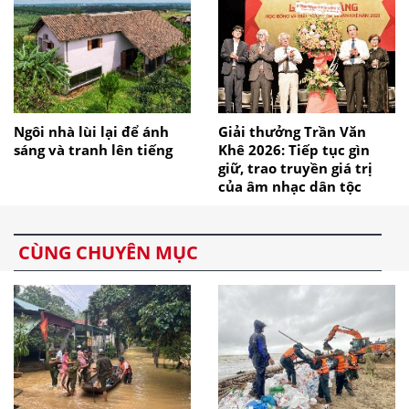
Ngôi nhà lùi lại để ánh
Giải thưởng Trần Văn
sáng và tranh lên tiếng
Khê 2026: Tiếp tục gìn
giữ, trao truyền giá trị
của âm nhạc dân tộc
CÙNG CHUYÊN MỤC