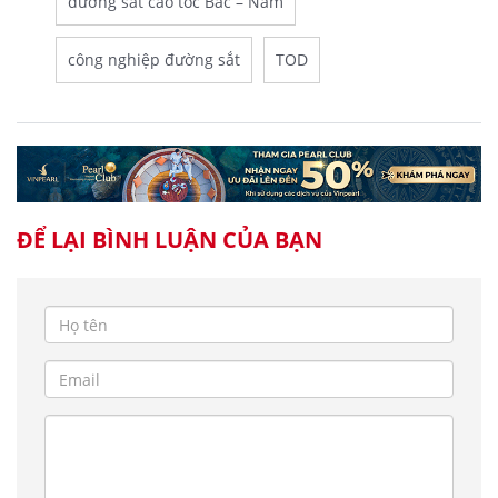
đường sắt cao tốc Bắc – Nam
công nghiệp đường sắt
TOD
ĐỂ LẠI BÌNH LUẬN CỦA BẠN