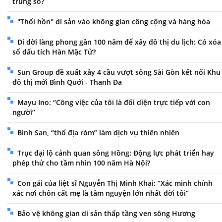
trùng số?
"Thổi hồn" di sản vào không gian công cộng và hàng hóa
Di dời làng phong gần 100 năm để xây đô thị du lịch: Có xóa
sổ dấu tích Hàn Mặc Tử?
Sun Group đề xuất xây 4 cầu vượt sông Sài Gòn kết nối Khu
đô thị mới Bình Quới - Thanh Đa
Mayu Ino: “Công việc của tôi là đối diện trực tiếp với con
người”
Bình San, “thổ địa ròm” làm dịch vụ thiên nhiên
Trục đại lộ cảnh quan sông Hồng: Động lực phát triển hay
phép thử cho tầm nhìn 100 năm Hà Nội?
Con gái của liệt sĩ Nguyễn Thị Minh Khai: “Xác minh chính
xác nơi chôn cất mẹ là tâm nguyện lớn nhất đời tôi”
Bảo vệ không gian di sản thấp tầng ven sông Hương