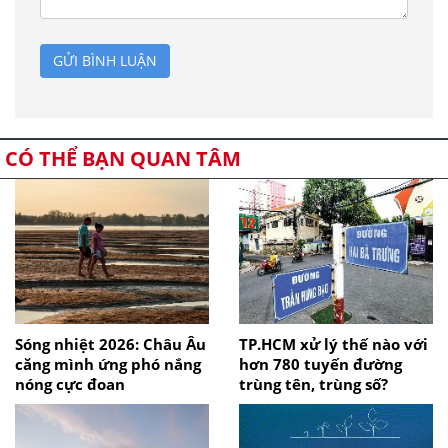
GỬI BÌNH LUẬN
CÓ THỂ BẠN QUAN TÂM
Sóng nhiệt 2026: Châu Âu
TP.HCM xử lý thế nào với
căng mình ứng phó nắng
hơn 780 tuyến đường
nóng cực đoan
trùng tên, trùng số?