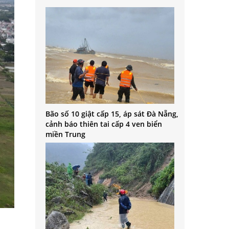
Bão số 10 giật cấp 15, áp sát Đà Nẵng,
cảnh báo thiên tai cấp 4 ven biển
miền Trung