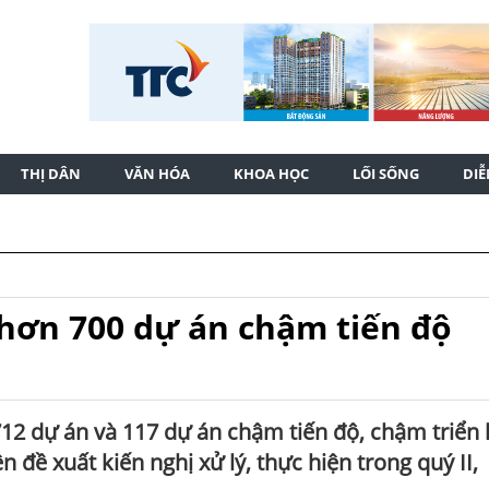
THỊ DÂN
VĂN HÓA
KHOA HỌC
LỐI SỐNG
DI
 hơn 700 dự án chậm tiến độ
712 dự án và 117 dự án chậm tiến độ, chậm triển 
ề xuất kiến nghị xử lý, thực hiện trong quý II,