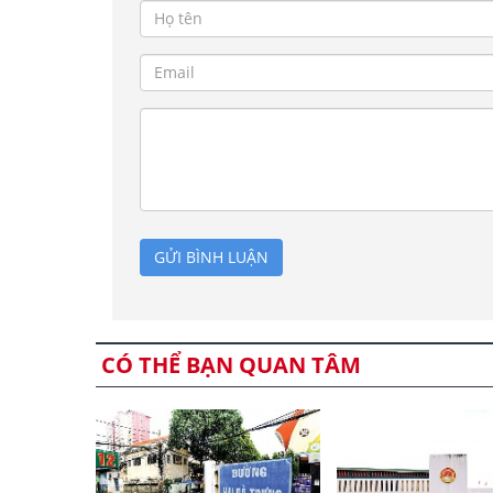
GỬI BÌNH LUẬN
CÓ THỂ BẠN QUAN TÂM