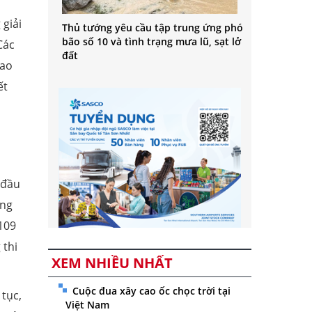
giải
Thủ tướng yêu cầu tập trung ứng phó
bão số 10 và tình trạng mưa lũ, sạt lở
Các
đất
cao
ết
 đầu
ong
 109
 thi
XEM NHIỀU NHẤT
Cuộc đua xây cao ốc chọc trời tại
 tục,
Việt Nam