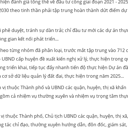
iện đánh giá tổng thể về đầu tư công giai đoạn 2021 - 2025
2030 theo tinh thần phải tập trung hoàn thành dứt điểm dự
i phê duyệt, tránh sự dàn trải; chỉ đầu tư mới các dự án thự
g gian kết nối phát triển...
ể theo từng nhóm đã phân loại, trước mắt tập trung vào 712 
 UBND cấp huyện đề xuất kiến nghị xử lý, thực hiện trong qu
ng triển khai, tiếp tục đẩy nhanh tiến độ thực hiện Dự án đ
cơ sở dữ liệu quản lý đất đai, thực hiện trong năm 2025...
 vị thuộc Thành phố và UBND các quận, huyện, thị xã khẩn
o gồm cả nhiệm vụ thường xuyên và nhiệm vụ trọng tâm thự
 vị thuộc Thành phố, Chủ tịch UBND các quận, huyện, thị xã
ông tác chỉ đạo, thường xuyên hướng dẫn, đôn đốc, giám sát,