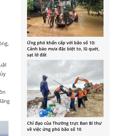
Ứng phó khẩn cấp với bão số 10:
òng,
Cảnh báo mưa đặc biệt to, lũ quét,
sạt lở đất
uật
 ủy
uồn
 lãng
Chỉ đạo của Thường trực Ban Bí thư
về việc ứng phó bão số 10