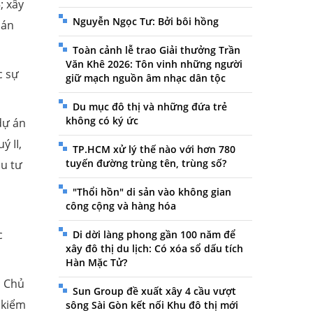
; xây
Nguyễn Ngọc Tư: Bởi bôi hồng
 án
Toàn cảnh lễ trao Giải thưởng Trần
Văn Khê 2026: Tôn vinh những người
c sự
giữ mạch nguồn âm nhạc dân tộc
Du mục đô thị và những đứa trẻ
không có ký ức
dự án
ý II,
TP.HCM xử lý thế nào với hơn 780
tuyến đường trùng tên, trùng số?
ầu tư
"Thổi hồn" di sản vào không gian
công cộng và hàng hóa
c
Di dời làng phong gần 100 năm để
xây đô thị du lịch: Có xóa sổ dấu tích
Hàn Mặc Tử?
, Chủ
Sun Group đề xuất xây 4 cầu vượt
 kiểm
sông Sài Gòn kết nối Khu đô thị mới