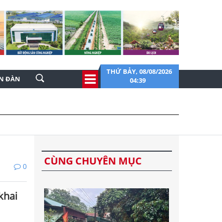
THỨ BẢY, 08/08/2026
ỄN ĐÀN
04:39
CÙNG CHUYÊN MỤC
0
khai