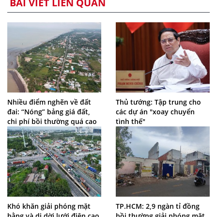
BÀI VIẾT LIÊN QUAN
Nhiều điểm nghẽn về đất
Thủ tướng: Tập trung cho
đai: “Nóng” bảng giá đất,
các dự án "xoay chuyển
chi phí bồi thường quá cao
tình thế"
Khó khăn giải phóng mặt
TP.HCM: 2,9 ngàn tỉ đồng
bằng và di dời lưới điện cao
bồi thường giải phóng mặt