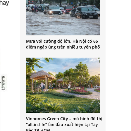
 hay
Mưa với cường độ lớn, Hà Nội có 65
điểm ngập úng trên nhiều tuyến phố
Vinhomes Green City – mô hình đô thị
“all-in-life” lần đầu xuất hiện tại Tây
Bắc TP.HCM