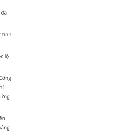
 đã
 tỉnh
c lộ
 Công
hỉ
 ứng
rên
tháng