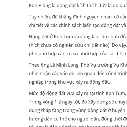
Kon Plông là động đất kích thích, tức là do qu
Tuy nhiên, để khẳng định nguyên nhân, có cản
chi tiết về các chính sách kiến tạo động đất v
Động đất ở Kon Tum và vùng lân cận chưa đủ c
thích chưa có nghiên cứu chi tiết nào). Do v
phó phù hợp cần có sự phối hợp của các bộ, n
Theo ông Lê Minh Long, Phó Vụ trưởng Vụ Kho
nhìn nhận các vấn đề liên quan đến công trìn
nghiệp trong khu vực xảy ra động đất.
Mức độ động đất vừa xảy ra tại tỉnh Kon Tum,
Trong vòng 1-2 ngày tới, Bộ Xây dựng sẽ chu
dụng thấp tầng trong vùng động đất ở huyện 
hướng dẫn cụ thể cho người dân, đồng thời đề