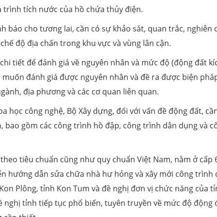
á trình tích nước của hồ chứa thủy điện.
h báo cho tương lai, cần có sự khảo sát, quan trắc, nghiên 
à chế độ địa chấn trong khu vực và vùng lân cận.
hi tiết để đánh giá về nguyên nhân và mức độ (động đất kí
ậy, muốn đánh giá được nguyên nhân và đề ra được biện phá
gành, địa phương và các cơ quan liên quan.
a học công nghệ, Bộ Xây dựng, đối với vấn đề động đất, cầ
h, bao gồm các công trình hồ đập, công trình dân dụng và c
 theo tiêu chuẩn cũng như quy chuẩn Việt Nam, nằm ở cấp 
yển hướng dẫn sửa chữa nhà hư hỏng và xây mới công trình
Kon Plông, tỉnh Kon Tum và đề nghị đơn vị chức năng của t
 nghị tỉnh tiếp tục phổ biến, tuyên truyền về mức độ động 