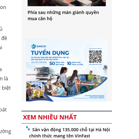
Kon
Phía sau những màn giành quyền
mua căn hộ
hủ
 đề
i
a
n là
 biệt
oát
XEM NHIỀU NHẤT
Sân vận động 135.000 chỗ tại Hà Nội
hường
chính thức mang tên VinFast