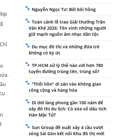
Nguyễn Ngọc Tư: Bởi bôi hồng
kịp
Toàn cảnh lễ trao Giải thưởng Trần
ng
Văn Khê 2026: Tôn vinh những người
giữ mạch nguồn âm nhạc dân tộc
Chỉ
Du mục đô thị và những đứa trẻ
không có ký ức
eo
TP.HCM xử lý thế nào với hơn 780
tuyến đường trùng tên, trùng số?
hứa.
đầu
"Thổi hồn" di sản vào không gian
công cộng và hàng hóa
 cụ
Di dời làng phong gần 100 năm để
xây đô thị du lịch: Có xóa sổ dấu tích
an
Hàn Mặc Tử?
t
Sun Group đề xuất xây 4 cầu vượt
sông Sài Gòn kết nối Khu đô thị mới