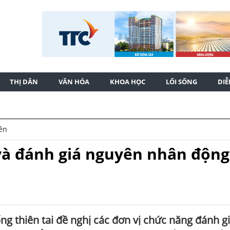
THỊ DÂN
VĂN HÓA
KHOA HỌC
LỐI SỐNG
DI
iên
 và đánh giá nguyên nhân động
g thiên tai đề nghị các đơn vị chức năng đánh gi