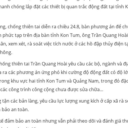
hanh chóng lắp đặt các thiết bị quan trắc động đất tại tỉnh 
ng, chống thiên tai diễn ra chiều 24.8, bàn phương án để c
n phức tạp trên địa bàn tỉnh Kon Tum, ông Trần Quang Hoài
n, xem xét, rà soát việc tích nước ở các hồ đập thủy điện tạ
không.
ống thiên tai Trần Quang Hoài yêu cầu các bộ, ngành và đị
a ra các phương án ứng phó khi cường độ động đất có độ lớ
 trong khu vực hai tỉnh Kon Tum và Quảng Nam, trong đó đặc
, các công trình công cộng chưa được sửa chữa…
 tận các bản làng, yêu cầu lực lượng xung kích ở cấp xã rà s
 bảo an toàn.
t kế đảm bảo an toàn nhưng vẫn phải theo dõi và đánh giá t