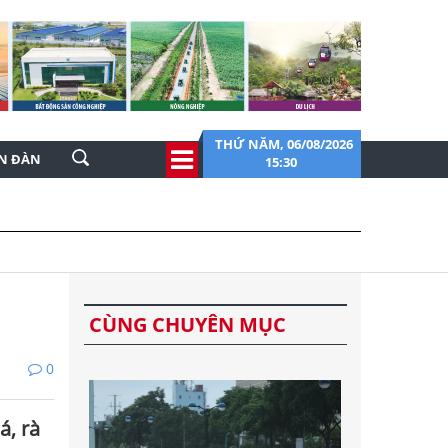
THỨ NĂM, 06/08/2026
ỄN ĐÀN
15:30
CÙNG CHUYÊN MỤC
0
á, rà