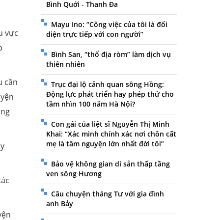
Bình Quới - Thanh Đa
Mayu Ino: “Công việc của tôi là đối
u vực
diện trực tiếp với con người”
p
Bình San, “thổ địa ròm” làm dịch vụ
thiên nhiên
u cần
Trục đại lộ cảnh quan sông Hồng:
Động lực phát triển hay phép thử cho
uyện
tầm nhìn 100 năm Hà Nội?
ộng
Con gái của liệt sĩ Nguyễn Thị Minh
Khai: “Xác minh chính xác nơi chôn cất
mẹ là tâm nguyện lớn nhất đời tôi”
ây
Bảo vệ không gian di sản thấp tầng
ven sông Hương
các
Câu chuyện tháng Tư với gia đình
anh Bảy
yện