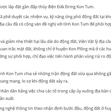
được lắp đặt gần đập thủy điện Đăk Đring Kon Tum.
 phê duyệt các nhiệm vụ, kỹ năng ứng phó động đất tại kh
 địa cầu đã có công văn đề nghị với tỉnh Kon Tum để phối hợ
 giảm nhẹ thiệt hại lâu dài do động đất, Viện Vật lý địa cầ
uan trắc mặt đất, không chỉ ở huyện Kon Plông mà ở các h
ờng sự phối hợp, chỉ đạo việc tiến hành phân vùng rủi ro đ
ỉnh Kon Tum chia sẻ những trận động đất vừa qua không g
oang mang, lo sợ khi động đất xảy ra.
hân dân bằng việc chia các tổ trong cấp ủy xuống địa bàn 
ản xuất.
ông nghệ thông tin theo nhận định bước đầu, động đất ở hu