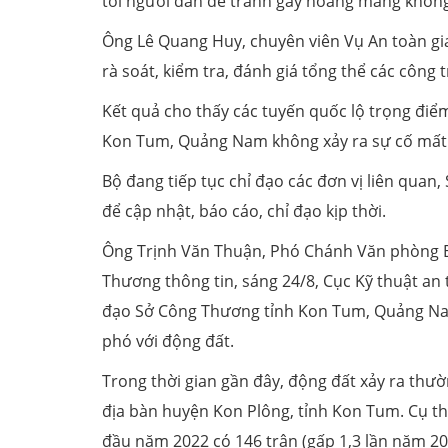
tới người dân để tránh gây hoang mang không 
Ông Lê Quang Huy, chuyên viên Vụ An toàn gi
rà soát, kiểm tra, đánh giá tổng thể các công 
Kết quả cho thấy các tuyến quốc lộ trọng điể
Kon Tum, Quảng Nam không xảy ra sự cố mất 
Bộ đang tiếp tục chỉ đạo các đơn vị liên quan, 
để cập nhật, báo cáo, chỉ đạo kịp thời.
Ông Trịnh Văn Thuận, Phó Chánh Văn phòng B
Thương thông tin, sáng 24/8, Cục Kỹ thuật a
đạo Sở Công Thương tỉnh Kon Tum, Quảng Nam 
phó với động đất.
Trong thời gian gần đây, động đất xảy ra thườ
địa bàn huyện Kon Plông, tỉnh Kon Tum. Cụ th
đầu năm 2022 có 146 trận (gấp 1,3 lần năm 20