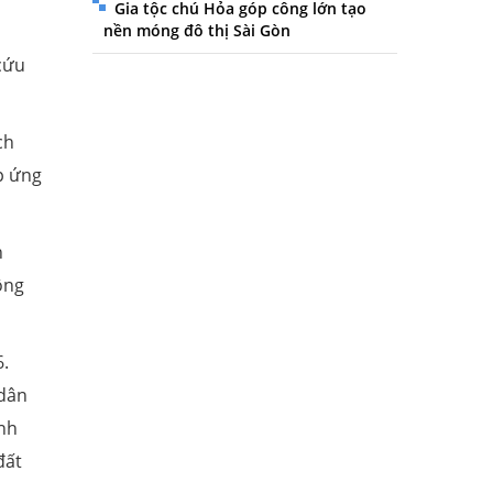
Gia tộc chú Hỏa góp công lớn tạo
nền móng đô thị Sài Gòn
cứu
ch
p ứng
n
ông
6.
 dân
ỉnh
đất