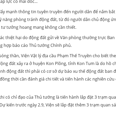
p lực có mái dốc...
đẩy mạnh thông tin tuyên truyền đến người dân để nắm bắt 
 kỹ năng phòng tránh động đất, từ đó người dân chủ động ứ
y tư tưởng hoang mang không cần thiết.
ác thiệt hại do động đất gửi về Văn phòng thường trực Ban 
ổng hợp báo cáo Thủ tướng Chính phủ.
óng thần, Viện Vật lý địa cầu Phạm Thế Truyền cho biết th
động đất xảy ra ở huyện Kon Plông, tỉnh Kon Tum là do hồ c
nh động đất thì phải có cơ sở dự báo xu thế động đất ban 
ồng thời cần đánh giá chi tiết và tiến hành các nghiên cứu
hi có chỉ đạo của Thủ tướng là tiến hành lắp đặt 3 trạm qu
 Dự kiến trước ngày 2.9, Viện sẽ lắp đặt thêm 3 trạm quan sá