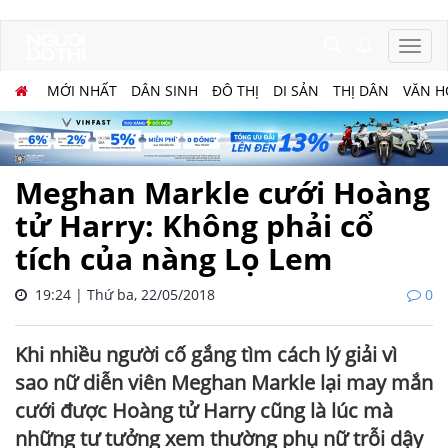
MỚI NHẤT
DÂN SINH
ĐÔ THỊ
DI SẢN
THỊ DÂN
VĂN H
Meghan Markle cưới Hoàng
tử Harry: Không phải cổ
tích của nàng Lọ Lem
19:24 | Thứ ba, 22/05/2018
0
Khi nhiều người cố gắng tìm cách lý giải vì
sao nữ diễn viên Meghan Markle lại may mắn
cưới được Hoàng tử Harry cũng là lúc mà
những tư tưởng xem thường phụ nữ trỗi dậy