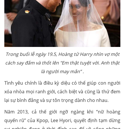
Trong buổi lễ ngày 19.5, Hoàng tử Harry nhìn vợ một
cách say đắm và thốt lên "Em thật tuyệt vời. Anh thật
là người may mắn” .
Tình yêu chính là điều kỳ diệu có thể giúp con người
xóa nhòa mọi ranh giới, cách biệt và cũng là thứ đem
lại sự bình đẳng và sự tôn trọng dành cho nhau.
Năm 2013, cả thế giới ngỡ ngàng khi “nữ hoàng
quyến rũ” của Kpop, Lee Hyori, quyết định tạm dừng
sự nghiệp đang ở thời đỉnh cao để về sống những