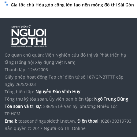
Gia tộc chú Hỏa góp công lớn tạo nền móng đô thị Sài Gòn
Cơ quan chủ quản: Viện Nghiên cứu đô thị và Phát triển hạ
tầng (Tổng hội Xây dựng Việt Nam)
Thành lập: 12/6/2006
Giấy phép hoạt động Tạp chí điện tử số 187/GP-BTTTT cấp
ngày 26/5/2023
Tổng biên tập:
Nguyễn Đào Vĩnh Huy
Tổng thư ký tòa soạn, Ủy viên ban biên tập:
Ngô Trung Dũng
Tòa soạn và trị sự
: 386/55 Lê Văn Sỹ, phường Nhiêu Lộc,
TP.HCM
Email:
toasoan@nguoidothi.net.vn.
Điện thoại
: (028) 39319793
Bản quyền © 2017 Người Đô Thị Online