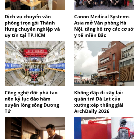
Dịch vụ chuyển văn
Canon Medical Systems
phòng trọn gói Thành
Asia mở Văn phòng Hà
Hưng chuyên nghiệp và
Nội, tăng hỗ trợ các cơ sở
uy tín tại TP.HCM
y tế miền Bắc
Công nghệ đột phá tạo
Không đập đi xây lại:
nên kỷ lục đào hầm
quán trà Đà Lạt của
xuyên lòng sông Dương
xưởng xép thắng giải
Tử
ArchDaily 2026