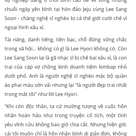
chuỗi ngày yên bình tại hòn đảo Jeju cùng Lee Sang
Soon - chàng nghệ sĩ nghèo bị cả thế giới cười chê vì
ngoại hình xấu xí.
Tài năng, danh tiếng, tiền bạc, chỗ đứng vững chắc
trong xã hội... không có gì là Lee Hyori không có. Còn
Lee Sang Soon lại là gã nhạc sĩ bị chê bai xấu xí, là con
trai của cặp vợ chồng kinh doanh tiệm kimbap nhỏ
dưới phố. Anh là người nghệ sĩ nghèo mặc bộ quần
áo phai màu sờn vải nhưng lại "là người đẹp trai nhất
trong mắt tôi" như lời Lee Hyori.
“Khi còn độc thân, ta cứ mường tượng về cuộc hôn
nhân hoàn hảo như trong truyện cổ tích, một tình
yêu vĩnh cửu không bao giờ chia cắt. Nhưng hiện giờ,
cái tôi muốn chỉ là hôn nhân bình dị giản đơn, không