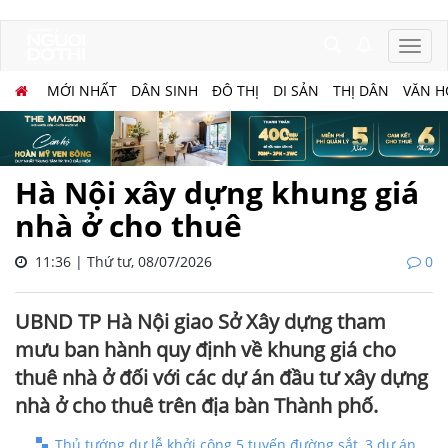
MỚI NHẤT
DÂN SINH
ĐÔ THỊ
DI SẢN
THỊ DÂN
VĂN H
Hà Nội xây dựng khung giá
nhà ở cho thuê
11:36 | Thứ tư, 08/07/2026
0
UBND TP Hà Nội giao Sở Xây dựng tham
mưu ban hành quy định về khung giá cho
thuê nhà ở đối với các dự án đầu tư xây dựng
nhà ở cho thuê trên địa bàn Thành phố.
Thủ tướng dự lễ khởi công 5 tuyến đường sắt, 3 dự án