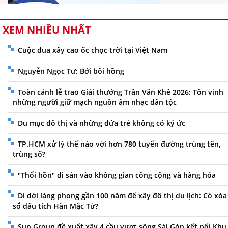
XEM NHIỀU NHẤT
Cuộc đua xây cao ốc chọc trời tại Việt Nam
Nguyễn Ngọc Tư: Bởi bôi hồng
Toàn cảnh lễ trao Giải thưởng Trần Văn Khê 2026: Tôn vinh
những người giữ mạch nguồn âm nhạc dân tộc
Du mục đô thị và những đứa trẻ không có ký ức
TP.HCM xử lý thế nào với hơn 780 tuyến đường trùng tên,
trùng số?
"Thổi hồn" di sản vào không gian công cộng và hàng hóa
Di dời làng phong gần 100 năm để xây đô thị du lịch: Có xóa
sổ dấu tích Hàn Mặc Tử?
Sun Group đề xuất xây 4 cầu vượt sông Sài Gòn kết nối Khu