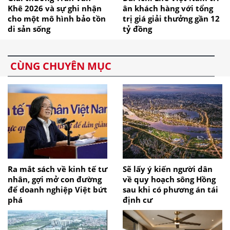
Khê 2026 và sự ghi nhận
ân khách hàng với tổng
cho một mô hình bảo tồn
trị giá giải thưởng gần 12
di sản sống
tỷ đồng
CÙNG CHUYÊN MỤC
Ra mắt sách về kinh tế tư
Sẽ lấy ý kiến người dân
nhân, gợi mở con đường
về quy hoạch sông Hồng
để doanh nghiệp Việt bứt
sau khi có phương án tái
phá
định cư