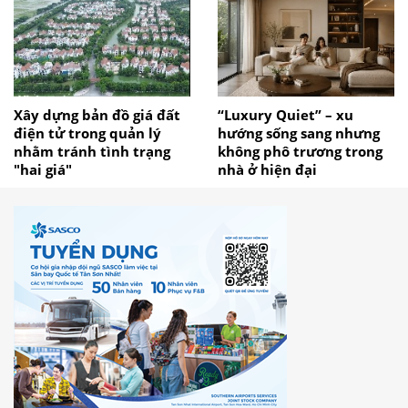
Xây dựng bản đồ giá đất
“Luxury Quiet” – xu
điện tử trong quản lý
hướng sống sang nhưng
nhằm tránh tình trạng
không phô trương trong
"hai giá"
nhà ở hiện đại