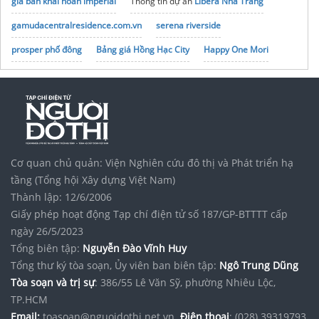
giá bán khải hoàn imperial
Thông tin dự án
Libera Nha Trang
gamudacentralresidence.com.vn
serena riverside
prosper phố đông
Bảng giá Hồng Hạc City
Happy One Mori
northhanoismartcity.com.vn/
Theo dõi
shophouse Vinhomes Global Sportia
liên tục
Dự án
The Emerald River Park
Cơ quan chủ quản: Viện Nghiên cứu đô thị và Phát triển hạ
tầng (Tổng hội Xây dựng Việt Nam)
Thành lập: 12/6/2006
Giấy phép hoạt động Tạp chí điện tử số 187/GP-BTTTT cấp
ngày 26/5/2023
Tổng biên tập:
Nguyễn Đào Vĩnh Huy
Tổng thư ký tòa soạn, Ủy viên ban biên tập:
Ngô Trung Dũng
Tòa soạn và trị sự
: 386/55 Lê Văn Sỹ, phường Nhiêu Lộc,
TP.HCM
Email:
toasoan@nguoidothi.net.vn.
Điện thoại
: (028) 39319793