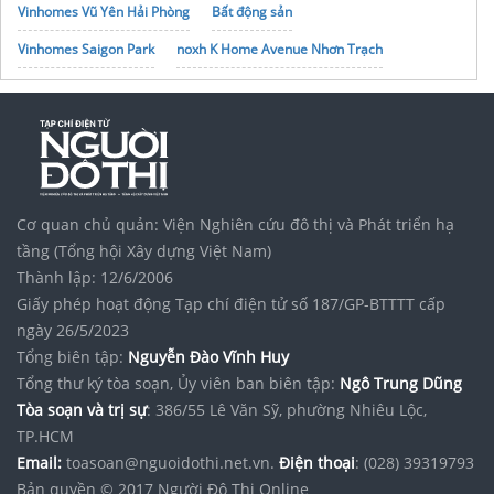
Vinhomes Vũ Yên Hải Phòng
Bất động sản
Vinhomes Saigon Park
noxh K Home Avenue Nhơn Trạch
Tập đoàn Bcons Group
Cơ quan chủ quản: Viện Nghiên cứu đô thị và Phát triển hạ
tầng (Tổng hội Xây dựng Việt Nam)
Thành lập: 12/6/2006
Giấy phép hoạt động Tạp chí điện tử số 187/GP-BTTTT cấp
ngày 26/5/2023
Tổng biên tập:
Nguyễn Đào Vĩnh Huy
Tổng thư ký tòa soạn, Ủy viên ban biên tập:
Ngô Trung Dũng
Tòa soạn và trị sự
: 386/55 Lê Văn Sỹ, phường Nhiêu Lộc,
TP.HCM
Email:
toasoan@nguoidothi.net.vn.
Điện thoại
: (028) 39319793
Bản quyền © 2017 Người Đô Thị Online