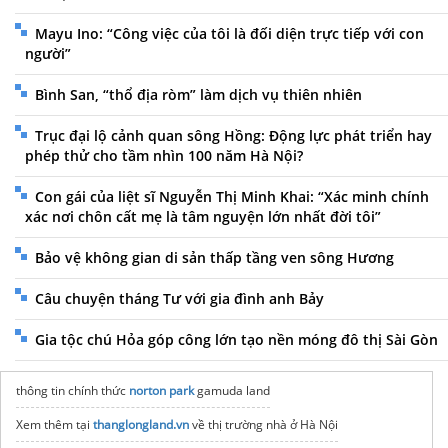
Mayu Ino: “Công việc của tôi là đối diện trực tiếp với con
người”
Bình San, “thổ địa ròm” làm dịch vụ thiên nhiên
Trục đại lộ cảnh quan sông Hồng: Động lực phát triển hay
phép thử cho tầm nhìn 100 năm Hà Nội?
Con gái của liệt sĩ Nguyễn Thị Minh Khai: “Xác minh chính
xác nơi chôn cất mẹ là tâm nguyện lớn nhất đời tôi”
Bảo vệ không gian di sản thấp tầng ven sông Hương
Câu chuyện tháng Tư với gia đình anh Bảy
Gia tộc chú Hỏa góp công lớn tạo nền móng đô thị Sài Gòn
thông tin chính thức
norton park
gamuda land
Xem thêm tại
thanglongland.vn
về thị trường nhà ở Hà Nội