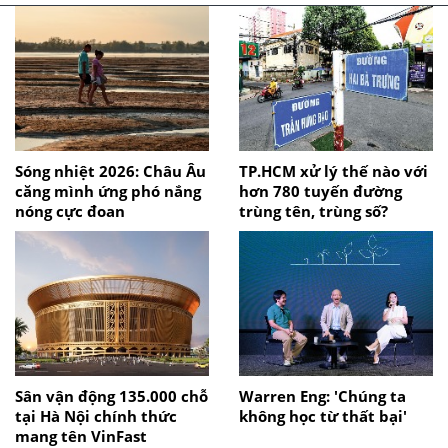
Sóng nhiệt 2026: Châu Âu
TP.HCM xử lý thế nào với
căng mình ứng phó nắng
hơn 780 tuyến đường
nóng cực đoan
trùng tên, trùng số?
Sân vận động 135.000 chỗ
Warren Eng: 'Chúng ta
tại Hà Nội chính thức
không học từ thất bại'
mang tên VinFast