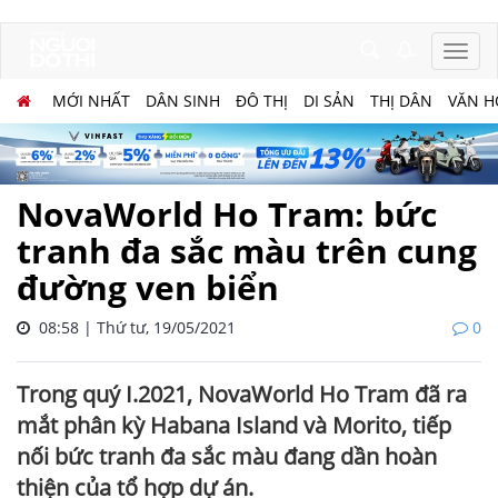
MỚI NHẤT
DÂN SINH
ĐÔ THỊ
DI SẢN
THỊ DÂN
VĂN H
NovaWorld Ho Tram: bức
tranh đa sắc màu trên cung
đường ven biển
08:58 | Thứ tư, 19/05/2021
0
Trong quý I.2021, NovaWorld Ho Tram đã ra
mắt phân kỳ Habana Island và Morito, tiếp
nối bức tranh đa sắc màu đang dần hoàn
thiện của tổ hợp dự án.