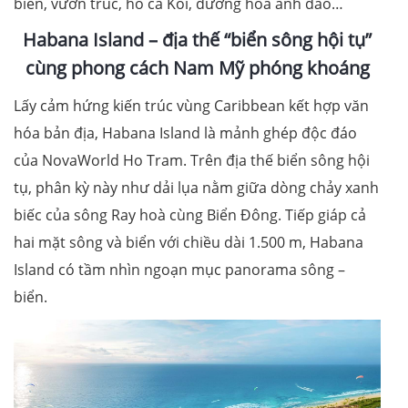
biển, vườn trúc, hồ cá Koi, đường hoa anh đào…
Habana Island – địa thế “biển sông hội tụ”
cùng phong cách Nam Mỹ phóng khoáng
Lấy cảm hứng kiến trúc vùng Caribbean kết hợp văn
hóa bản địa, Habana Island là mảnh ghép độc đáo
của NovaWorld Ho Tram. Trên địa thế biển sông hội
tụ, phân kỳ này như dải lụa nằm giữa dòng chảy xanh
biếc của sông Ray hoà cùng Biển Đông. Tiếp giáp cả
hai mặt sông và biển với chiều dài 1.500 m, Habana
Island có tầm nhìn ngoạn mục panorama sông –
biển.