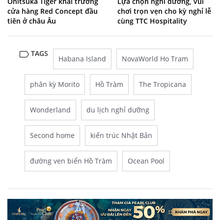
Onitsuka Tiger khai trương
Lựa chọn nghỉ dưỡng, vui
cửa hàng Red Concept đầu
chơi trọn vẹn cho kỳ nghỉ lễ
tiên ở châu Âu
cùng TTC Hospitality
TAGS
Habana Island
NovaWorld Ho Tram
phân kỳ Morito
Hồ Tràm
The Tropicana
Wonderland
du lịch nghỉ dưỡng
Second home
kiến trúc Nhật Bản
đường ven biển Hồ Tràm
Ocean Pool