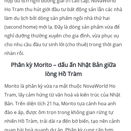
hợp du lịch nghỉ dưỡng giải trí cao cấp, NovaWorld
Ho Tram thu hút giới đầu tư bất động sản lẫn các nhà
làm du lịch bởi dòng sản phẩm ngôi nhà thứ hai
(second home) mới lạ. Đây là dòng sản phẩm vừa để
nghỉ dưỡng thường xuyên cho gia đình, vừa phục vụ
cho nhu cầu đầu tư sinh lời (cho thuê) trong thời gian
nhàn rỗi.
Phân kỳ Morito – dấu ấn Nhật Bản giữa
lòng Hồ Tràm
Morito là phân kỳ vừa ra mắt thuộc NovaWorld Ho
Tram, lấy cảm hứng từ văn hoá và kiến trúc của Nhật
Bản. Trên diện tích 21 ha, Morito tựa cánh hoa anh
đào e ấp, được ôm trọn trong không gian rừng tự
nhiên Hồ Tràm, trải dài ra đến bờ biển, tạo nên cảnh
quan hài hoà quanh dự án. Phân kỳ cung cấp hơn