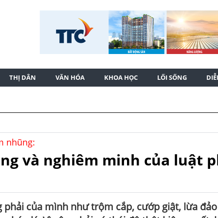
THỊ DÂN
VĂN HÓA
KHOA HỌC
LỐI SỐNG
DI
am nhũng:
ằng và nghiêm minh của luật 
ng phải của mình như trộm cắp, cướp giật, lừa đả