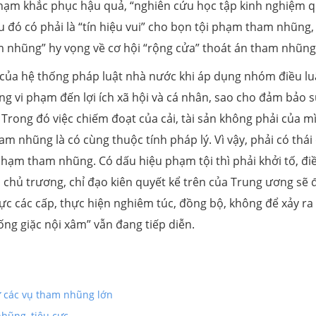
 phạm khắc phục hậu quả, “nghiên cứu học tập kinh nghiệm 
u đó có phải là “tín hiệu vui” cho bọn tội phạm tham nhũng,
am nhũng” hy vọng về cơ hội “rộng cửa” thoát án tham nhũng
của hệ thống pháp luật nhà nước khi áp dụng nhóm điều lu
ng vi phạm đến lợi ích xã hội và cá nhân, sao cho đảm bảo 
. Trong đó việc chiếm đoạt của cải, tài sản không phải của m
m nhũng là có cùng thuộc tính pháp lý. Vì vậy, phải có thái
phạm tham nhũng. Có dấu hiệu phạm tội thì phải khởi tố, điề
, chủ trương, chỉ đạo kiên quyết kể trên của Trung ương sẽ
c các cấp, thực hiện nghiêm túc, đồng bộ, không để xảy ra 
hống giặc nội xâm” vẫn đang tiếp diễn.
xử các vụ tham nhũng lớn
hũng, tiêu cực