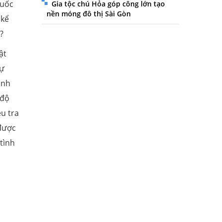
quốc
Gia tộc chú Hỏa góp công lớn tạo
nền móng đô thị Sài Gòn
 kể
?
ật
sự
ình
 độ
u tra
 được
tình