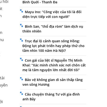
u hồi
Bình Quới - Thanh Đa
ật
Mayu Ino: “Công việc của tôi là đối
n
diện trực tiếp với con người”
Bình San, “thổ địa ròm” làm dịch vụ
thiên nhiên
ện
thu
Trục đại lộ cảnh quan sông Hồng:
Động lực phát triển hay phép thử cho
,
tầm nhìn 100 năm Hà Nội?
g
Con gái của liệt sĩ Nguyễn Thị Minh
Khai: “Xác minh chính xác nơi chôn cất
mẹ là tâm nguyện lớn nhất đời tôi”
tài
Bảo vệ không gian di sản thấp tầng
ven sông Hương
huyên
Câu chuyện tháng Tư với gia đình
anh Bảy
ởi