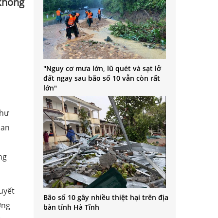
 không
"Nguy cơ mưa lớn, lũ quét và sạt lở
đất ngay sau bão số 10 vẫn còn rất
lớn"
thư
uan
ng
uyết
Bão số 10 gây nhiều thiệt hại trên địa
ơng
bàn tỉnh Hà Tĩnh