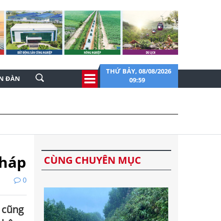
THỨ BẢY, 08/08/2026
ỄN ĐÀN
09:59
pháp
CÙNG CHUYÊN MỤC
0
o cũng