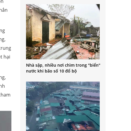
ên
chắn
óng
ng,
trung
t hại
Nhà sập, nhiều nơi chìm trong "biển"
nước khi bão số 10 đổ bộ
ng,
ình
 tham