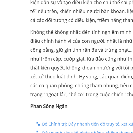
kiện dân sự và tạo điều kiện cho chủ thể sai
tế” nêu trên, khiến nhiều người băn khoăn, liệ
cả các đối tượng có điều kiện, “tiềm năng th
Không thể không nhắc đến tính nghiêm minh 
điều chỉnh hành vi của con người, nhất là nhữ
công bằng, giữ gìn tính răn đe và trừng phạt..
như trộm cắp, cướp giật, lừa đảo cũng như tha
thật kiên quyết, không khoan nhượng với tội 
xét xử theo luật định. Hy vọng, các quan điểm
các cơ quan phòng, chống tham nhũng, tiêu cự
trạng “ngoặt lái”, “bẻ cò” trong cuộc chiến “c
Phan Sông Ngân
Bộ Chính trị: Đẩy nhanh tiến độ truy tố, xét 
Đẩy mạnh các giải pháp phòng, chống tham n