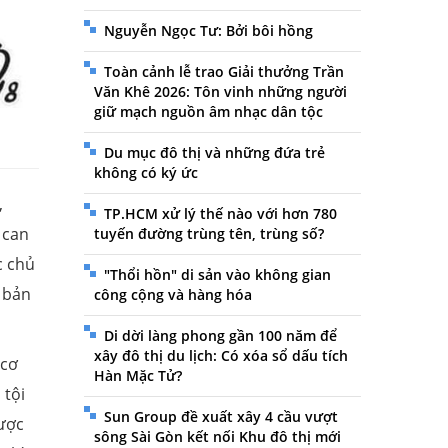
Nguyễn Ngọc Tư: Bởi bôi hồng
Toàn cảnh lễ trao Giải thưởng Trần
Văn Khê 2026: Tôn vinh những người
giữ mạch nguồn âm nhạc dân tộc
Du mục đô thị và những đứa trẻ
không có ký ức
,
TP.HCM xử lý thế nào với hơn 780
 can
tuyến đường trùng tên, trùng số?
c chủ
"Thổi hồn" di sản vào không gian
 bản
công cộng và hàng hóa
Di dời làng phong gần 100 năm để
xây đô thị du lịch: Có xóa sổ dấu tích
 cơ
Hàn Mặc Tử?
 tội
Sun Group đề xuất xây 4 cầu vượt
ược
sông Sài Gòn kết nối Khu đô thị mới