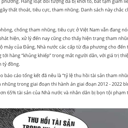
a phương. Hàng loạt đối tượng đã bị khởi tố, bắt tạm giam li
, gây thất thoát, tiêu cực, tham nhũng. Danh sách này chắc 
phòng, chống tham nhũng, tiêu cực ở Việt Nam vẫn đang n
phát hiện, xử lý đến nay cũng cho thấy hiện trạng tham nhũ
g bộ máy của Đảng, Nhà nước các cấp từ địa phương cho đến 
tới hàng “khủng khiếp” trong mắt người dân, với giá trị thiệ
 tỷ đồng.
 báo cáo tổng kết đã nêu là “tỷ lệ thu hồi tài sản tham nhũ
am nhũng trong giai đoạn thi hành án giai đoạn 2012 - 2022 b
n hơn 65% tài sản của Nhà nước và nhân dân bị bọn tội phạm