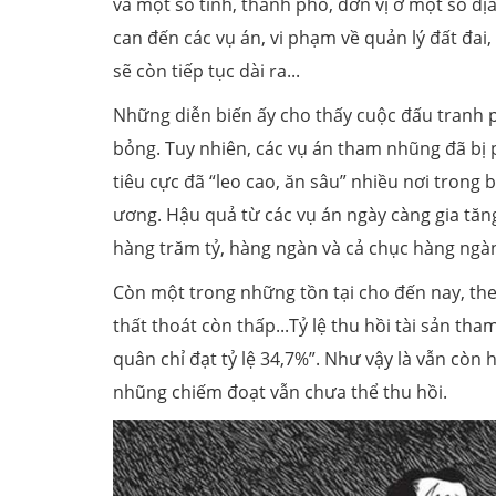
và một số tỉnh, thành phố, đơn vị ở một số đị
can đến các vụ án, vi phạm về quản lý đất đai
sẽ còn tiếp tục dài ra...
Những diễn biến ấy cho thấy cuộc đấu tranh 
bỏng. Tuy nhiên, các vụ án tham nhũng đã bị 
tiêu cực đã “leo cao, ăn sâu” nhiều nơi tron
ương. Hậu quả từ các vụ án ngày càng gia tăng 
hàng trăm tỷ, hàng ngàn và cả chục hàng ngàn
Còn một trong những tồn tại cho đến nay, theo
thất thoát còn thấp...Tỷ lệ thu hồi tài sản th
quân chỉ đạt tỷ lệ 34,7%”. Như vậy là vẫn cò
nhũng chiếm đoạt vẫn chưa thể thu hồi.