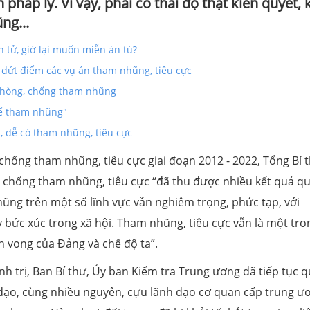
pháp lý. Vì vậy, phải có thái độ thật kiên quyết,
ng...
tử, giờ lại muốn miễn án tù?
ý dứt điểm các vụ án tham nhũng, tiêu cực
 phòng, chống tham nhũng
hể tham nhũng"
, dễ có tham nhũng, tiêu cực
chống tham nhũng, tiêu cực giai đoạn 2012 - 2022, Tổng Bí 
 chống tham nhũng, tiêu cực “đã thu được nhiều kết quả q
nhũng trên một số lĩnh vực vẫn nghiêm trọng, phức tạp, với
ây bức xúc trong xã hội. Tham nhũng, tiêu cực vẫn là một tro
n vong của Đảng và chế độ ta”.
h trị, Ban Bí thư, Ủy ban Kiểm tra Trung ương đã tiếp tục q
 đạo, cùng nhiều nguyên, cựu lãnh đạo cơ quan cấp trung ư