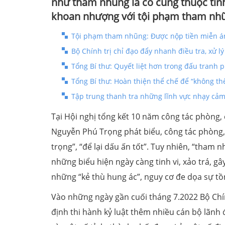
như tham nhũng là có cùng thuộc tính 
khoan nhượng với tội phạm tham nhũ
Tội phạm tham nhũng: Được nộp tiền miễn án 
Bộ Chính trị chỉ đạo đẩy nhanh điều tra, xử l
Tổng Bí thư: Quyết liệt hơn trong đấu tranh
Tổng Bí thư: Hoàn thiện thể chế để “không t
Tập trung thanh tra những lĩnh vực nhạy cảm
Tại Hội nghị tổng kết 10 năm công tác phòng, 
Nguyễn Phú Trọng phát biểu, công tác phòng,
trọng”, “để lại dấu ấn tốt”. Tuy nhiên, “tham 
những biểu hiện ngày càng tinh vi, xảo trá, g
những “kẻ thù hung ác”, nguy cơ đe dọa sự tồ
Vào những ngày gần cuối tháng 7.2022 Bộ Chín
định thi hành kỷ luật thêm nhiều cán bộ lãnh