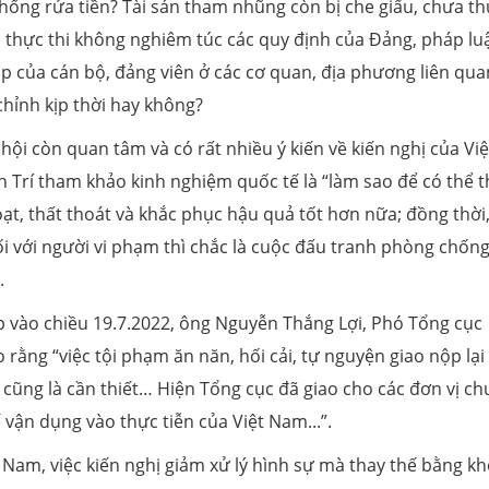
hống rửa tiền? Tài sản tham nhũng còn bị che giấu, chưa th
 thực thi không nghiêm túc các quy định của Đảng, pháp lu
ập của cán bộ, đảng viên ở các cơ quan, địa phương liên qua
n chỉnh kịp thời hay không?
hội còn quan tâm và có rất nhiều ý kiến về kiến nghị của Vi
h Trí tham khảo kinh nghiệm quốc tế là “làm sao để có thể 
ạt, thất thoát và khắc phục hậu quả tốt hơn nữa; đồng thời
ối với người vi phạm thì chắc là cuộc đấu tranh phòng chốn
.
p vào chiều 19.7.2022, ông Nguyễn Thắng Lợi, Phó Tổng cục
rằng “việc tội phạm ăn năn, hối cải, tự nguyện giao nộp lại 
 cũng là cần thiết… Hiện Tổng cục đã giao cho các đơn vị c
vận dụng vào thực tiễn của Việt Nam...”.
Nam, việc kiến nghị giảm xử lý hình sự mà thay thế bằng kh