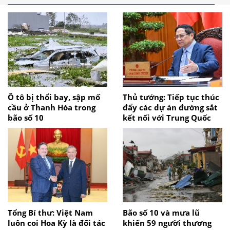
Ô tô bị thổi bay, sập mố
Thủ tướng: Tiếp tục thúc
cầu ở Thanh Hóa trong
đẩy các dự án đường sắt
bão số 10
kết nối với Trung Quốc
Tổng Bí thư: Việt Nam
Bão số 10 và mưa lũ
luôn coi Hoa Kỳ là đối tác
khiến 59 người thương