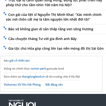
Trục đại lộ cảnh quan sông Hồng: Động lực phát triển hay
phép thử cho tầm nhìn 100 năm Hà Nội?
Con gái của liệt sĩ Nguyễn Thị Minh Khai: “Xác minh chính
xác nơi chôn cất mẹ là tâm nguyện lớn nhất đời tôi”
Bảo vệ không gian di sản thấp tầng ven sông Hương
Câu chuyện tháng Tư với gia đình anh Bảy
Gia tộc chú Hỏa góp công lớn tạo nền móng đô thị Sài Gòn
báo
giá cỏ nhân tạo
thông tin chính thức
norton park
gamuda land
Xem thêm tại
thanglongland.vn
về thị trường nhà ở Hà Nội
Vinhomes Vũ Yên Hải Phòng
Bất động sản
Masterise Homes Cao Xà Lá
Vinhomes Saigon Park
noxh K Home Avenue Nhơn Trạch
Tập đoàn Bcons Group