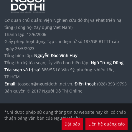
Cập nhật giá
Sungroup Bắc Ninh
Shop Hoa Lan Hồ Điệp Hồng Bàng
Cơ quan chủ quản: Viện Nghiên cứu đô thị và Phát triển hạ
Địa chỉ căn hộ
Diamond Sky
chính xác
tầng (Tổng hội Xây dựng Việt Nam)
Thành lập: 12/6/2006
Giấy phép hoạt động Tạp chí điện tử số 187/GP-BTTTT cấp
ngày 26/5/2023
Tổng biên tập:
Nguyễn Đào Vĩnh Huy
Tổng thư ký tòa soạn, Ủy viên ban biên tập:
Ngô Trung Dũng
Tòa soạn và trị sự
: 386/55 Lê Văn Sỹ, phường Nhiêu Lộc,
TP.HCM
Email:
toasoan@nguoidothi.net.vn.
Điện thoại
: (028) 39319793
Bản quyền © 2017 Người Đô Thị Online
*Chỉ được phép sử dụng thông tin từ website này khi có chấp
thuận bằng văn bản của Người Đô Thị.
Đặt báo
Liên hệ quảng cáo