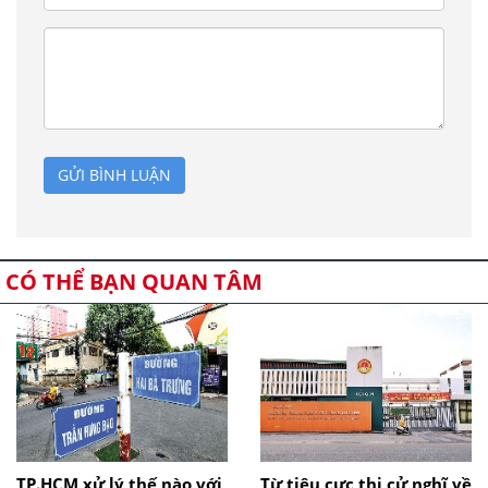
GỬI BÌNH LUẬN
CÓ THỂ BẠN QUAN TÂM
TP.HCM xử lý thế nào với
Từ tiêu cực thi cử nghĩ về