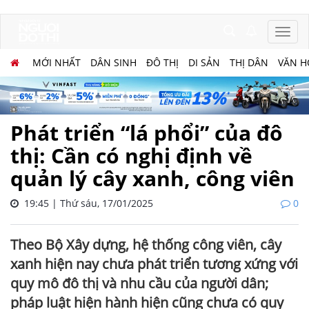
MỚI NHẤT
DÂN SINH
ĐÔ THỊ
DI SẢN
THỊ DÂN
VĂN H
Phát triển “lá phổi” của đô
thị: Cần có nghị định về
quản lý cây xanh, công viên
19:45 | Thứ sáu, 17/01/2025
0
Theo Bộ Xây dựng, hệ thống công viên, cây
xanh hiện nay chưa phát triển tương xứng với
quy mô đô thị và nhu cầu của người dân;
pháp luật hiện hành hiện cũng chưa có quy