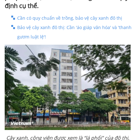
định cụ thể.
Cần có quy chuẩn về trồng, bảo vệ cây xanh đô thị
Bảo vệ cây xanh đô thị: Cần 'áo giáp văn hóa' và 'thanh
gươm luật lệ'!
Cây xanh, công viên được xem là “lá phổi” của đô thị,