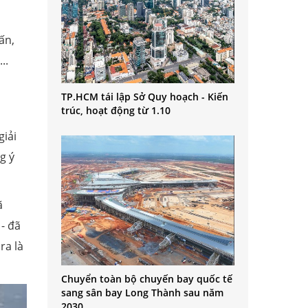
ấn,
..
TP.HCM tái lập Sở Quy hoạch - Kiến
trúc, hoạt động từ 1.10
giải
g ý
ã
- đã
ra là
Chuyển toàn bộ chuyến bay quốc tế
sang sân bay Long Thành sau năm
2030