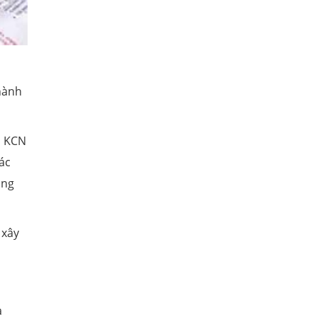
 hành
a KCN
ác
ông
 xây
a