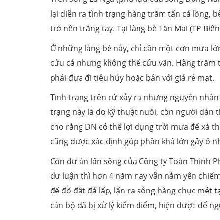
lại diễn ra tình trạng hàng trăm tấn cá lồng,
trở nên trắng tay. Tại làng bè Tân Mai (TP Bi
Ở những làng bè này, chỉ cần một cơn mưa lớn
cứu cá nhưng không thể cứu vãn. Hàng trăm tấ
phải đưa đi tiêu hủy hoặc bán với giá rẻ mạt.
Tình trạng trên cứ xảy ra nhưng nguyên nhân
trạng này là do kỹ thuật nuôi, còn người dân 
cho rằng DN có thể lợi dụng trời mưa để xả th
cũng được xác định góp phần khá lớn gây ô n
Còn dự án lấn sông của Công ty Toàn Thịnh 
dư luận thì hơn 4 năm nay vẫn nằm yên chiếm 
để đổ đất đá lấp, lấn ra sông hàng chục mét t
cán bộ đã bị xử lý kiểm điểm, hiện được để ng