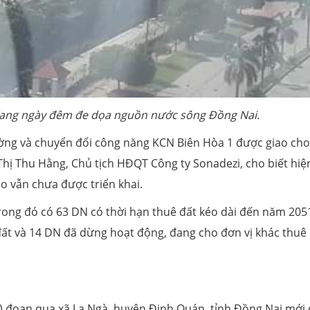
 đang ngày đêm đe dọa nguồn nước sông Đồng Nai.
ờng và chuyển đổi công năng KCN Biên Hòa 1 được giao cho
Thị Thu Hằng, Chủ tịch HĐQT Công ty Sonadezi, cho biết hiệ
o vẫn chưa được triển khai.
rong đó có 63 DN có thời hạn thuê đất kéo dài đến năm 205
́t và 14 DN đã dừng hoạt động, đang cho đơn vị khác thuê l
) đoạn qua xã La Ngà, huyện Định Quán, tỉnh Đồng Nai mới