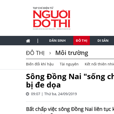
|
DÂN SINH
ĐÔ THỊ
DI SẢN
Môi trường
ĐÔ THỊ
Biến đổi khí hậu
Tài nguyên
Kết nối thiên nh
Sông Đồng Nai "sống ch
bị đe dọa
09:07 | Thứ ba, 24/09/2019
Bất chấp việc sông Đồng Nai liên tục