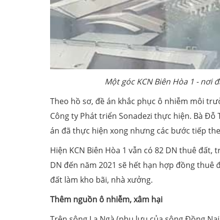
Một góc KCN Biên Hòa 1 - nơi
Theo hồ sơ, đề án khắc phục ô nhiễm môi trư
Công ty Phát triển Sonadezi thực hiện. Bà Đỗ 
án đã thực hiện xong nhưng các bước tiếp the
Hiện KCN Biên Hòa 1 vẫn có 82 DN thuê đất, t
DN đến năm 2021 sẽ hết hạn hợp đồng thuê đâ
đất làm kho bãi, nhà xưởng.
Thêm nguồn ô nhiễm, xâm hại
Trên sông La Ngà (phụ lưu của sông Đồng Nai