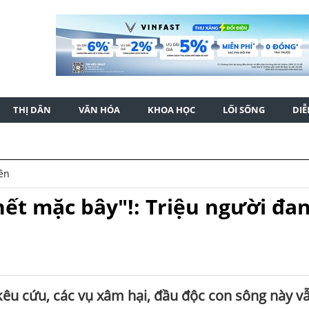
THỊ DÂN
VĂN HÓA
KHOA HỌC
LỐI SỐNG
DI
iên
ết mặc bây"!: Triệu người đa
 kêu cứu, các vụ xâm hại, đầu độc con sông này v