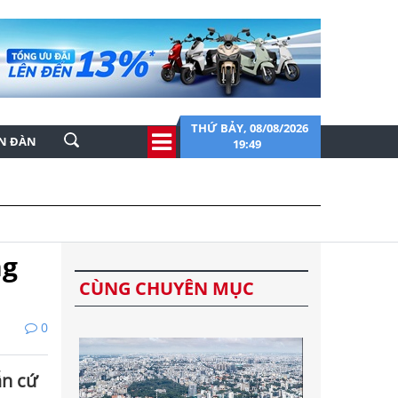
THỨ BẢY, 08/08/2026
ỄN ĐÀN
19:49
ng
CÙNG CHUYÊN MỤC
0
ẫn cứ