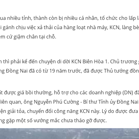
ua nhiều tỉnh, thành còn bị nhiều cá nhân, tổ chức cho lấp l
 gánh chịu việc xả thải của hàng loạt nhà máy, KCN, làng bè.
ễm cứ giậm chân tại chỗ.
m thì phải kể đến chuyện di dời KCN Biên Hòa 1. Chủ trương 
ông Đồng Nai đã có từ 19 năm trước, đã được Thủ tướng đồn
t được giá bồi thường, hỗ trợ cho các doanh nghiệp (DN) đ
 liên quan, ông Nguyễn Phú Cường - Bí thư Tỉnh ủy Đồng Nai 
ện giải tỏa, chuyển đổi công năng KCN này. Lý do được đưa 
ăng gặp một số vướng mắc chưa tháo gỡ được.