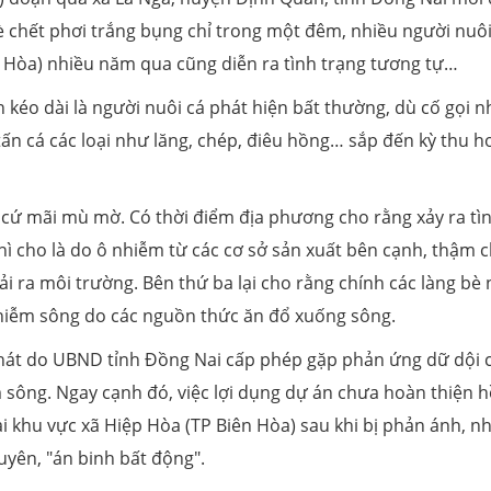
 bè chết phơi trắng bụng chỉ trong một đêm, nhiều người nuôi
ên Hòa) nhiều năm qua cũng diễn ra tình trạng tương tự…
 kéo dài là người nuôi cá phát hiện bất thường, dù cố gọi 
n cá các loại như lăng, chép, điêu hồng… sắp đến kỳ thu h
 cứ mãi mù mờ. Có thời điểm địa phương cho rằng xảy ra tì
thì cho là do ô nhiễm từ các cơ sở sản xuất bên cạnh, thậm c
ải ra môi trường. Bên thứ ba lại cho rằng chính các làng bè 
hiễm sông do các nguồn thức ăn đổ xuống sông.
Phát do UBND tỉnh Đồng Nai cấp phép gặp phản ứng dữ dội 
sông. Ngay cạnh đó, việc lợi dụng dự án chưa hoàn thiện h
ại khu vực xã Hiệp Hòa (TP Biên Hòa) sau khi bị phản ánh, n
uyên, "án binh bất động".