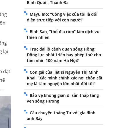
Bình Quới - Thanh Đa
rằng
Mayu Ino: “Công việc của tôi là đối
diện trực tiếp với con người”
uôn
Bình San, “thổ địa ròm” làm dịch vụ
thiên nhiên
sông
Trục đại lộ cảnh quan sông Hồng:
 lại
Động lực phát triển hay phép thử cho
tầm nhìn 100 năm Hà Nội?
p đặt
Con gái của liệt sĩ Nguyễn Thị Minh
Khai: “Xác minh chính xác nơi chôn cất
chế
mẹ là tâm nguyện lớn nhất đời tôi”
"…
Bảo vệ không gian di sản thấp tầng
ven sông Hương
Câu chuyện tháng Tư với gia đình
anh Bảy