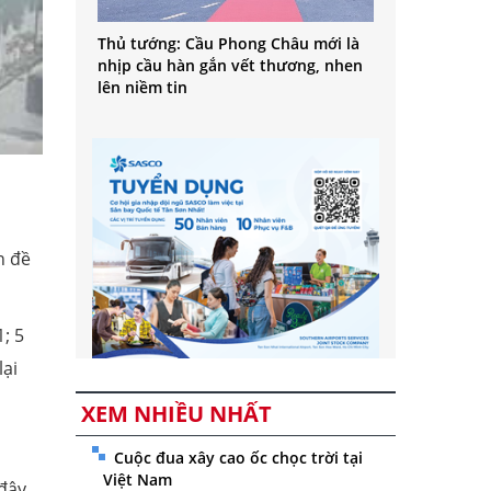
Thủ tướng: Cầu Phong Châu mới là
nhịp cầu hàn gắn vết thương, nhen
lên niềm tin
n đề
1; 5
ại
XEM NHIỀU NHẤT
Cuộc đua xây cao ốc chọc trời tại
Việt Nam
 đây