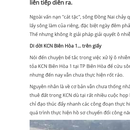
liên tiếp diễn ra.
Ngoài vấn nạn "cát tặc", sông Đồng Nai chảy q
lấy sông làm của riêng, đặc biệt ngày đêm phải
Thế nhưng không ít giải pháp giải quyết ô nhi
Di dời KCN Biên Hòa 1... trên giấy
Nói đến chuyện bế tắc trong việc xử lý ô nhiễ
tỏa KCN Biên Hòa 1 tại TP Biên Hòa để cứu s
nhưng đến nay vẫn chưa thực hiện rốt ráo.
Nguyên nhân là về cơ bản vẫn chưa thống nhấ
thuê đất trong KCN dù tại rất nhiều cuộc họp
chỉ đạo thúc đẩy nhanh các công đoạn thực hi
quá trình thực hiện hồ sơ chuyển đổi công n