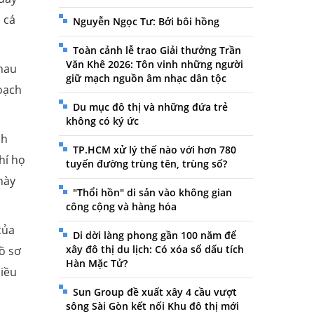
 cá
Nguyễn Ngọc Tư: Bởi bôi hồng
Toàn cảnh lễ trao Giải thưởng Trần
Văn Khê 2026: Tôn vinh những người
nhau
giữ mạch nguồn âm nhạc dân tộc
oạch
Du mục đô thị và những đứa trẻ
không có ký ức
nh
TP.HCM xử lý thế nào với hơn 780
hí họ
tuyến đường trùng tên, trùng số?
này
"Thổi hồn" di sản vào không gian
công cộng và hàng hóa
của
Di dời làng phong gần 100 năm để
xây đô thị du lịch: Có xóa sổ dấu tích
ồ sơ
Hàn Mặc Tử?
hiều
Sun Group đề xuất xây 4 cầu vượt
sông Sài Gòn kết nối Khu đô thị mới