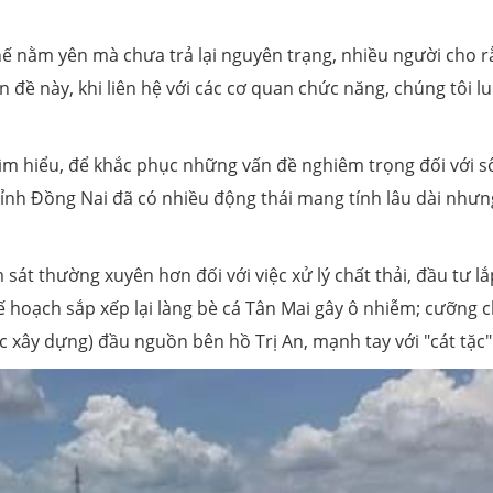
hế nằm yên mà chưa trả lại nguyên trạng, nhiều người cho 
ấn đề này, khi liên hệ với các cơ quan chức năng, chúng tôi l
 tìm hiểu, để khắc phục những vấn đề nghiêm trọng đối với 
tỉnh Đồng Nai đã có nhiều động thái mang tính lâu dài nhưng
sát thường xuyên hơn đối với việc xử lý chất thải, đầu tư lắ
ế hoạch sắp xếp lại làng bè cá Tân Mai gây ô nhiễm; cưỡng 
c xây dựng) đầu nguồn bên hồ Trị An, mạnh tay với "cát tặc