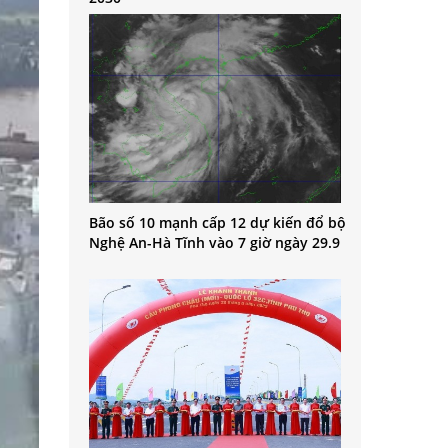
Bão số 10 mạnh cấp 12 dự kiến đổ bộ
Nghệ An-Hà Tĩnh vào 7 giờ ngày 29.9