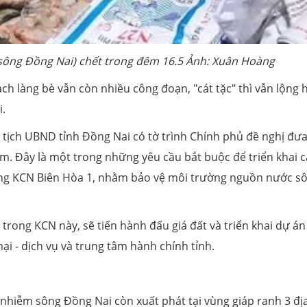
 sông Đồng Nai) chết trong đêm 16.5 Ảnh: Xuân Hoàng
ạch làng bè vẫn còn nhiều công đoạn, "cát tặc" thì vẫn lộng
i.
hủ tịch UBND tỉnh Đồng Nai có tờ trình Chính phủ đề nghị đư
m. Đây là một trong những yêu cầu bắt buộc để triển khai c
năng KCN Biên Hòa 1, nhằm bảo vệ môi trường nguồn nước s
 trong KCN này, sẽ tiến hành đấu giá đất và triển khai dự án
i - dịch vụ và trung tâm hành chính tỉnh.
nhiễm sông Đồng Nai còn xuất phát tại vùng giáp ranh 3 đị