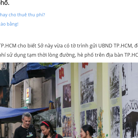
phố.
hay cho thuê thu phí?
cào bằng!
i TP.HCM cho biết Sở này vừa có tờ trình gửi UBND TP.HCM, đ
hí sử dụng tạm thời lòng đường, hè phố trên địa bàn TP.H