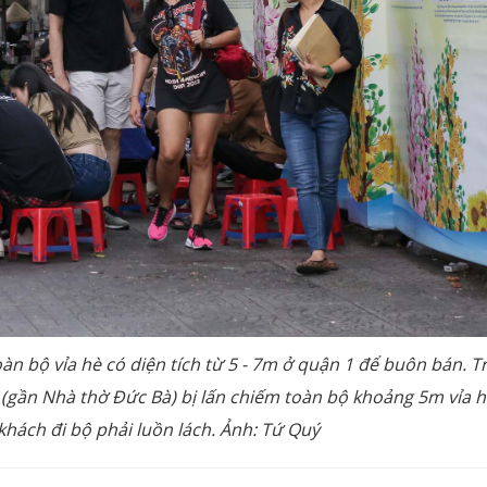
n bộ vỉa hè có diện tích từ 5 - 7m ở quận 1 để buôn bán. T
(gần Nhà thờ Đức Bà) bị lấn chiếm toàn bộ khoảng 5m vỉa h
khách đi bộ phải luồn lách. Ảnh: Tứ Quý