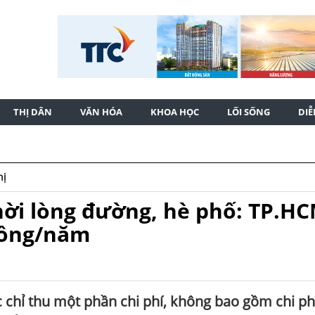
THỊ DÂN
VĂN HÓA
KHOA HỌC
LỐI SỐNG
DI
hị
hời lòng đường, hè phố: TP.H
 đồng/năm
 chỉ thu một phần chi phí, không bao gồm chi ph