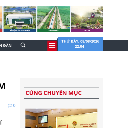
THỨ BẢY, 08/08/2026
ỄN ĐÀN
22:04
CM
CÙNG CHUYÊN MỤC
0
í