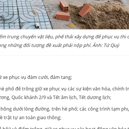
m trung chuyển vật liệu, phế thải xây dựng để phục vụ thi 
rong những đối tượng đề xuất phải nộp phí. Ảnh: Tứ Quý
ữ xe phục vụ đám cưới, đám tang;
 phố để trông giữ xe phục vụ các sự kiện văn hóa, chính tr
ơng, Quốc khánh 2/9 và Tết âm lịch, Tết dương lịch;
 thông dưới lòng đường, trên hè phố; các công trình tạm ph
ề trật tự an toàn giao thông;
ễ hội) và điểm trông, giữ xe phục vụ các hoạt động văn hóa 