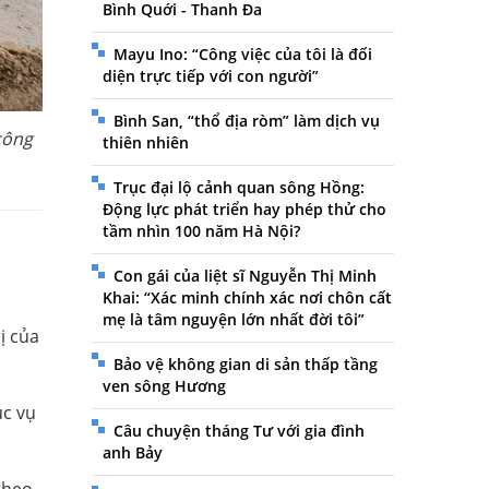
Bình Quới - Thanh Đa
Mayu Ino: “Công việc của tôi là đối
diện trực tiếp với con người”
Bình San, “thổ địa ròm” làm dịch vụ
công
thiên nhiên
Trục đại lộ cảnh quan sông Hồng:
Động lực phát triển hay phép thử cho
tầm nhìn 100 năm Hà Nội?
Con gái của liệt sĩ Nguyễn Thị Minh
Khai: “Xác minh chính xác nơi chôn cất
mẹ là tâm nguyện lớn nhất đời tôi”
ị của
Bảo vệ không gian di sản thấp tầng
ven sông Hương
ục vụ
Câu chuyện tháng Tư với gia đình
anh Bảy
theo