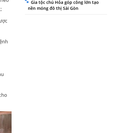
Gia tộc chú Hỏa góp công lớn tạo
nền móng đô thị Sài Gòn
;
được
bệnh
hu
 cho