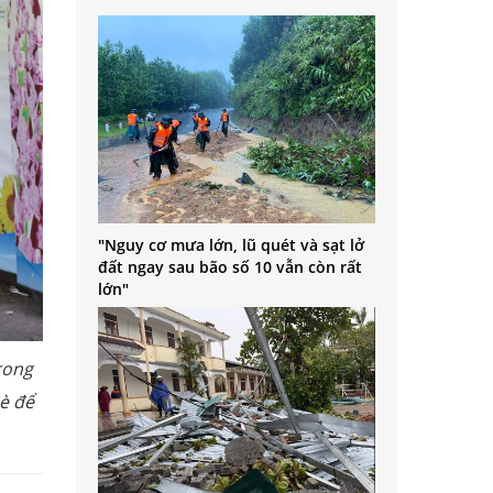
"Nguy cơ mưa lớn, lũ quét và sạt lở
đất ngay sau bão số 10 vẫn còn rất
lớn"
rong
è để