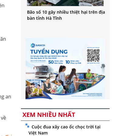
ền
Bão số 10 gây nhiều thiệt hại trên địa
bàn tỉnh Hà Tĩnh
văn
ng an
XEM NHIỀU NHẤT
 về
Cuộc đua xây cao ốc chọc trời tại
Việt Nam