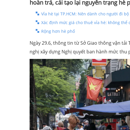
hoàn trả, cải tạo lại nguyên trạng hè 
Vỉa hè tại TP.HCM: Nên dành cho người đi bộ 
Xác định mức giá cho thuê vỉa hè: không thể 
Rộng hơn hè phố
Ngày 29.6, thông tin từ Sở Giao thông vận tả
nghị xây dựng Nghị quyết ban hành mức thu p