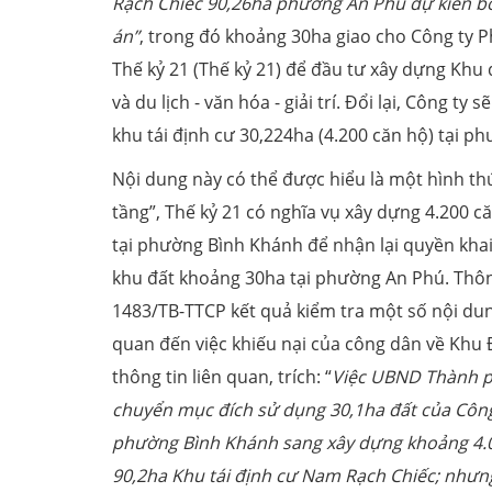
Rạch Chiếc 90,26ha phường An Phú dự kiến bố
án”
, trong đó khoảng 30ha giao cho Công ty P
Thế kỷ 21 (Thế kỷ 21) để đầu tư xây dựng Khu
và du lịch - văn hóa - giải trí. Đổi lại, Công ty
khu tái định cư 30,224ha (4.200 căn hộ) tại p
Nội dung này có thể được hiểu là một hình thứ
tầng”, Thế kỷ 21 có nghĩa vụ xây dựng 4.200 că
tại phường Bình Khánh để nhận lại quyền kha
khu đất khoảng 30ha tại phường An Phú. Thôn
1483/TB-TTCP kết quả kiểm tra một số nội dun
quan đến việc khiếu nại của công dân về Khu 
thông tin liên quan, trích: “
Việc UBND Thành p
chuyển mục đích sử dụng 30,1ha đất của Công
phường Bình Khánh sang xây dựng khoảng 4.00
90,2ha Khu tái định cư Nam Rạch Chiếc; nhưng