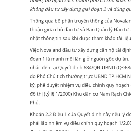
nhiên, do ngân sách thành phố có khó khăn n
không đầu tư xây dựng giai đoạn 2 và dùng quỹ
Thông qua bộ phận truyền thông của Novaland
thuận giữa chủ đầu tư và Ban Quản lý Đầu tư 
nhật thông tin sau khi được tham khảo tài liệu
Việc Novaland đầu tư xây dựng căn hộ tái định
đoạn 1 là manh mối lần giở nguồn gốc dự án.
nhắc đến tại Quyết định 684/QĐ-UBND (QĐ684
do Phó Chủ tịch thường trực UBND TP.HCM N
ký, phê duyệt nhiệm vụ điều chỉnh quy hoạch c
đô thị (tỷ lệ 1/2000) Khu dân cư Nam Rạch Ch
Phú.
Khoản 2.2 Điều 1 của Quyết định này nêu lý do
phải lập nhiệm vụ điều chỉnh quy hoạch 1/2.0