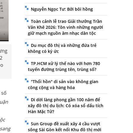
Nguyễn Ngọc Tư: Bởi bôi hồng
Toàn cảnh lễ trao Giải thưởng Trần
Văn Khê 2026: Tôn vinh những người
giữ mạch nguồn âm nhạc dân tộc
Du mục đô thị và những đứa trẻ
ựng
không có ký ức
 2
TP.HCM xử lý thế nào với hơn 780
áo
tuyến đường trùng tên, trùng số?
"Thổi hồn" di sản vào không gian
công cộng và hàng hóa
 số
Di dời làng phong gần 100 năm để
huận
xây đô thị du lịch: Có xóa sổ dấu tích
Hàn Mặc Tử?
uộc
Sun Group đề xuất xây 4 cầu vượt
 sang
sông Sài Gòn kết nối Khu đô thị mới