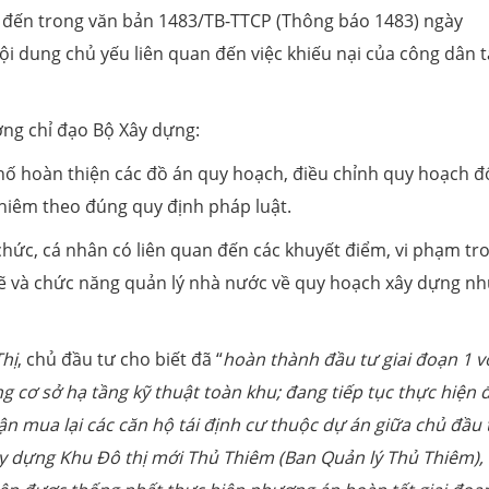
đến trong văn bản 1483/TB-TTCP (Thông báo 1483) ngày
ội dung chủ yếu liên quan đến việc khiếu nại của công dân t
ớng chỉ đạo Bộ Xây dựng:
ố hoàn thiện các đồ án quy hoạch, điều chỉnh quy hoạch đố
hiêm theo đúng quy định pháp luật.
 chức, cá nhân có liên quan đến các khuyết điểm, vi phạm tr
 vẽ và chức năng quản lý nhà nước về quy hoạch xây dựng nh
hị
, chủ đầu tư cho biết đã “
hoàn thành đầu tư giai đoạn 1 v
g cơ sở hạ tầng kỹ thuật toàn khu; đang tiếp tục thực hiện 
ận mua lại các căn hộ tái định cư thuộc dự án giữa chủ đầu 
ây dựng Khu Đô thị mới Thủ Thiêm (Ban Quản lý Thủ Thiêm), 