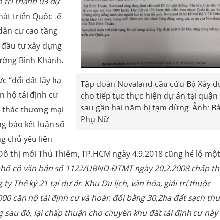
 trí thành 03 dự
hát triển Quốc tế
 dân cư cao tầng
 sẽ đầu tư xây dựng
hường Bình Khánh.
c “đổi đất lấy hạ
Tập đoàn Novaland cầu cứu Bộ Xây d
n hộ tái định cư
cho tiếp tục thực hiện dự án tại quận
sau gần hai năm bị tạm dừng. Ảnh: B
i thác thương mại
Phụ Nữ
g báo kết luận số
g chủ yếu liên
Đô thị mới Thủ Thiêm, TP.HCM ngày 4.9.2018 cũng hé lộ một
hố có văn bản số 1122/UBND-ĐTMT ngày 20.2.2008 chấp t
 ty Thế kỷ 21
tại dự án Khu Du lịch, văn hóa, giải trí thuộc
0 căn hộ tái định cư và hoán đổi bằng 30,2ha đất sạch th
 sau đó, lại chấp thuận cho chuyển khu đất tái định cư này