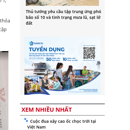
 1,
Thủ tướng yêu cầu tập trung ứng phó
bão số 10 và tình trạng mưa lũ, sạt lở
 thỏa
đất
cập
XEM NHIỀU NHẤT
Cuộc đua xây cao ốc chọc trời tại
Việt Nam