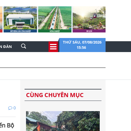
THỨ SÁU, 07/08/2026
ỄN ĐÀN
15:56
CÙNG CHUYÊN MỤC
0
ến Bộ