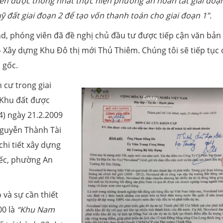
ên được thống nhất thực hiện phương án hoàn tất giai đoạn
 đất giai đoạn 2 để tạo vốn thanh toán cho giai đoạn 1”.
, phóng viên đã đề nghị chủ đầu tư được tiếp cận văn bản
- Xây dựng Khu Đô thị mới Thủ Thiêm. Chúng tôi sẽ tiếp tục 
 gốc.
 cư trong giai
 Khu đất được
) ngày 21.2.2009
guyễn Thành Tài
hi tiết xây dựng
iếc, phường An
 và sự cần thiết
00 là
“Khu Nam