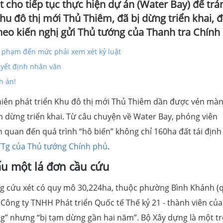
 cho tiếp tục thực hiện dự án (Water Bay) để trá
 đô thị mới Thủ Thiêm, đã bị dừng triển khai, đê
theo kiến nghị gửi Thủ tướng của Thanh tra Chính 
 phạm đến mức phải xem xét kỷ luật
yết định nhân văn
h án!
niên phát triển Khu đô thị mới Thủ Thiêm dần được vén màn
ạm dừng triển khai. Từ câu chuyện về Water Bay, phóng viên
n quan đến quá trình “hô biến” không chỉ 160ha đất tái định
TTg của Thủ tướng Chính phủ
.
u một lá đơn cầu cứu
g cứu xét có quy mô 30,224ha, thuộc phường Bình Khánh (
Công ty TNHH Phát triển Quốc tế Thế kỷ 21 - thành viên của
àng” nhưng “bị tạm dừng gần hai năm”. Bộ Xây dựng là một t