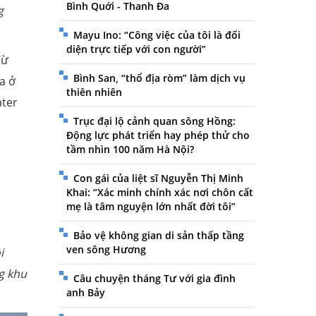
Bình Quới - Thanh Đa
g
Mayu Ino: “Công việc của tôi là đối
diện trực tiếp với con người”
Từ
Bình San, “thổ địa ròm” làm dịch vụ
a ở
thiên nhiên
ater
Trục đại lộ cảnh quan sông Hồng:
Động lực phát triển hay phép thử cho
tầm nhìn 100 năm Hà Nội?
a
Con gái của liệt sĩ Nguyễn Thị Minh
Khai: “Xác minh chính xác nơi chôn cất
mẹ là tâm nguyện lớn nhất đời tôi”
Bảo vệ không gian di sản thấp tầng
ven sông Hương
i
g khu
Câu chuyện tháng Tư với gia đình
anh Bảy