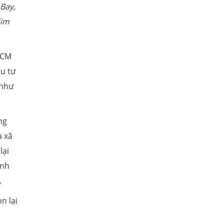
Bay,
Kim
HCM
ầu tư
 như
ng
à xã
lại
ịnh
.
n lại