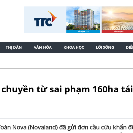
THỊ DÂN
VĂN HÓA
KHOA HỌC
LỐI SỐNG
DI
 chuyền từ sai phạm 160ha tái
đoàn Nova (Novaland) đã gửi đơn cầu cứu khẩn đ