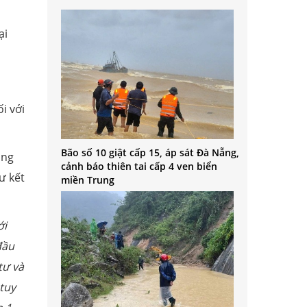
ại
i với
Bão số 10 giật cấp 15, áp sát Đà Nẵng,
ong
cảnh báo thiên tai cấp 4 ven biển
ư kết
miền Trung
ới
đầu
tư và
tuy