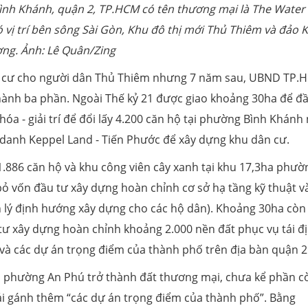
nh Khánh, quận 2, TP.HCM có tên thương mại là The Water 
có vị trí bên sông Sài Gòn, Khu đô thị mới Thủ Thiêm và đảo 
ng. Ảnh: Lê Quân/Zing
ịnh cư cho người dân Thủ Thiêm nhưng 7 năm sau, UBND TP.
thành ba phần. Ngoài Thế kỷ 21 được giao khoảng 30ha để đ
hóa - giải trí để đổi lấy 4.200 căn hộ tại phường Bình Khánh
danh Keppel Land - Tiến Phước để xây dựng khu dân cư.
 1.886 căn hộ và khu công viên cây xanh tại khu 17,3ha phườ
bỏ vốn đầu tư xây dựng hoàn chỉnh cơ sở hạ tầng kỹ thuật v
 lý định hướng xây dựng cho các hộ dân). Khoảng 30ha còn 
 xây dựng hoàn chỉnh khoảng 2.000 nền đất phục vụ tái đ
và các dự án trọng điểm của thành phố trên địa bàn quận 2
ại phường An Phú trở thành đất thương mại, chưa kể phần cò
ải gánh thêm “các dự án trọng điểm của thành phố”. Bằng