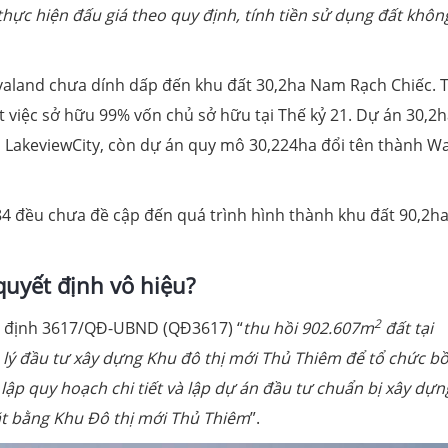
ực hiện đấu giá theo quy định, tính tiền sử dụng đất khôn
ovaland chưa dính dấp đến khu đất 30,2ha Nam Rạch Chiếc. 
 việc sở hữu 99% vốn chủ sở hữu tại Thế kỷ 21. Dự án 30,2h
LakeviewCity, còn dự án quy mô 30,224ha đổi tên thành W
84 đều chưa đề cập đến quá trình hình thành khu đất 90,2h
uyết định vô hiệu?
2
 định 3617/QĐ-UBND (QĐ3617) “
thu hồi 902.607m
đất tại
lý đầu tư xây dựng Khu đô thị mới Thủ Thiêm để tổ chức bồ
lập quy hoạch chi tiết và lập dự án đầu tư chuẩn bị xây dựn
ặt bằng Khu Đô thị mới Thủ Thiêm
”.