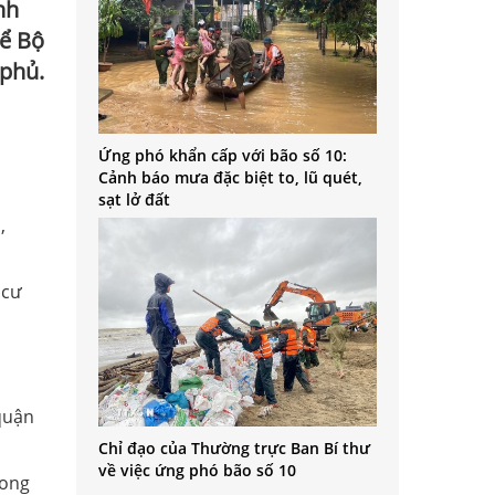
nh
̉ Bộ
phủ.
Ứng phó khẩn cấp với bão số 10:
Cảnh báo mưa đặc biệt to, lũ quét,
sạt lở đất
,
 cư
quận
Chỉ đạo của Thường trực Ban Bí thư
về việc ứng phó bão số 10
rong