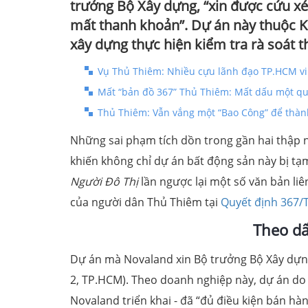
trưởng Bộ Xây dựng, “xin được cứu xét
mất thanh khoản”. Dự án này thuộc Khu
xây dựng thực hiện kiểm tra rà soát 
Vụ Thủ Thiêm: Nhiều cựu lãnh đạo TP.HCM vi
Mất “bản đồ 367” Thủ Thiêm: Mất dấu một qu
Thủ Thiêm: Vẫn vắng một “Bao Công” để thàn
Những sai phạm tích dồn trong gần hai thập 
khiến không chỉ dự án bất động sản này bị t
Người Đô Thị
lần ngược lại một số văn bản liê
của người dân Thủ Thiêm tại
Quyết định 367/
Theo dấ
Dự án mà Novaland xin Bộ trưởng Bộ Xây dựn
2, TP.HCM). Theo doanh nghiệp này, dự án do 
Novaland triển khai - đã “đủ điều kiện bán h