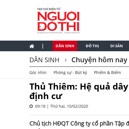
|
DÂN SINH
ĐÔ THỊ
DI SẢN
Chuyện hôm nay
DÂN SINH
Góc nhìn
Phóng sự - Bút ký
Phiếm & Biếm
Thủ Thiêm: Hệ quả dây
định cư
09:18 | Thứ hai, 10/02/2020
Chủ tịch HĐQT Công ty cổ phần Tập 