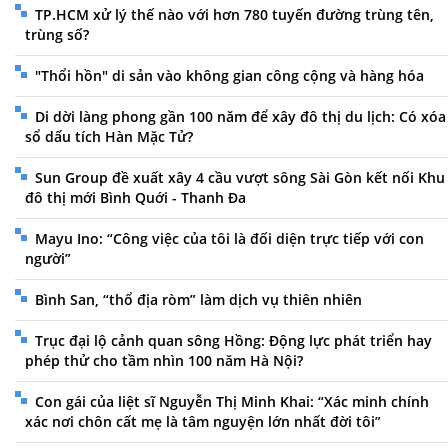
TP.HCM xử lý thế nào với hơn 780 tuyến đường trùng tên,
trùng số?
"Thổi hồn" di sản vào không gian công cộng và hàng hóa
Di dời làng phong gần 100 năm để xây đô thị du lịch: Có xóa
sổ dấu tích Hàn Mặc Tử?
Sun Group đề xuất xây 4 cầu vượt sông Sài Gòn kết nối Khu
đô thị mới Bình Quới - Thanh Đa
Mayu Ino: “Công việc của tôi là đối diện trực tiếp với con
người”
Bình San, “thổ địa ròm” làm dịch vụ thiên nhiên
Trục đại lộ cảnh quan sông Hồng: Động lực phát triển hay
phép thử cho tầm nhìn 100 năm Hà Nội?
Con gái của liệt sĩ Nguyễn Thị Minh Khai: “Xác minh chính
xác nơi chôn cất mẹ là tâm nguyện lớn nhất đời tôi”