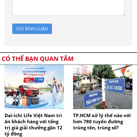
GỬI BÌNH LUẬN
CÓ THỂ BẠN QUAN TÂM
Dai-ichi Life Việt Nam tri
TP.HCM xử lý thế nào với
ân khách hàng với tổng
hơn 780 tuyến đường
trị giá giải thưởng gần 12
trùng tên, trùng số?
tỷ đồng