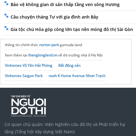
Bảo vệ không gian di sản thấp tầng ven sông Hương
Câu chuyện tháng Tư với gia đình anh Bảy
Gia tộc chú Hỏa góp công lớn tạo nền móng đô thị Sài Gòn
thông tin chính thức
norton park
gamuda land
Xem thêm tại
thanglongland.vn
về thị trường nhà ở Hà Nội
Vinhomes Vũ Yên Hải Phòng
Bất động sản
Vinhomes Saigon Park
noxh K Home Avenue Nhơn Trạch
Tập đoàn Bcons Group
Taxi Cầu Ngang
Trà Vinh
Giá Thép Tấm
Thiên Sơn Epoxy
Tham khảo
cầu thang sắt mỹ thuật
cừa kính lùa
Nhà mẫu
AT Saigon Riverside
ở đâu
Cơ quan chủ quản: Viện Nghiên cứu đô thị và Phát triển hạ
Căn hộ 1 PN
AK Tower
TP HCM
tầng (Tổng hội Xây dựng Việt Nam)