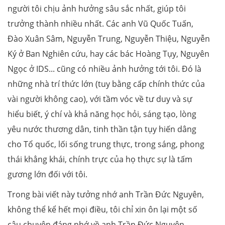
người tôi chịu ảnh hưởng sâu sắc nhất, giúp tôi
trưởng thành nhiều nhất. Các anh Vũ Quốc Tuấn,
Đào Xuân Sâm, Nguyễn Trung, Nguyễn Thiệu, Nguyễn
Ký ở Ban Nghiên cứu, hay các bác Hoàng Tụy, Nguyên
Ngọc ở IDS... cũng có nhiều ảnh hưởng tới tôi. Đó là
những nhà trí thức lớn (tuy bằng cấp chính thức của
vài người không cao), với tầm vóc về tư duy và sự
hiểu biết, ý chí và khả năng học hỏi, sáng tạo, lòng
yêu nước thương dân, tinh thần tận tụy hiến dâng
cho Tổ quốc, lối sống trung thực, trong sáng, phong
thái khẳng khái, chính trực của họ thực sự là tấm
gương lớn đối với tôi.
Trong bài viết này tưởng nhớ anh Trần Đức Nguyên,
không thể kể hết mọi điều, tôi chỉ xin ôn lại một số
câu chuyện đáng nhớ về anh Trần Đức Nguyên.