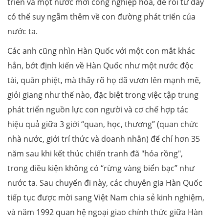
triển và một nước mới công nghiệp hóa, để rồi từ đấy
có thể suy ngẫm thêm về con đường phát triển của
nước ta.
Các anh cũng nhìn Hàn Quốc với một con mắt khác
hẳn, bớt định kiến về Hàn Quốc như một nước độc
tài, quân phiệt, mà thấy rõ họ đã vươn lên mạnh mẽ,
giỏi giang như thế nào, đặc biệt trong việc tập trung
phát triển nguồn lực con người và cơ chế hợp tác
hiệu quả giữa 3 giới “quan, học, thương” (quan chức
nhà nước, giới trí thức và doanh nhân) để chỉ hơn 35
năm sau khi kết thúc chiến tranh đã "hóa rồng",
trong điều kiện không có “rừng vàng biển bạc” như
nước ta. Sau chuyến đi này, các chuyên gia Hàn Quốc
tiếp tục được mời sang Việt Nam chia sẻ kinh nghiệm,
và năm 1992 quan hệ ngoại giao chính thức giữa Hàn