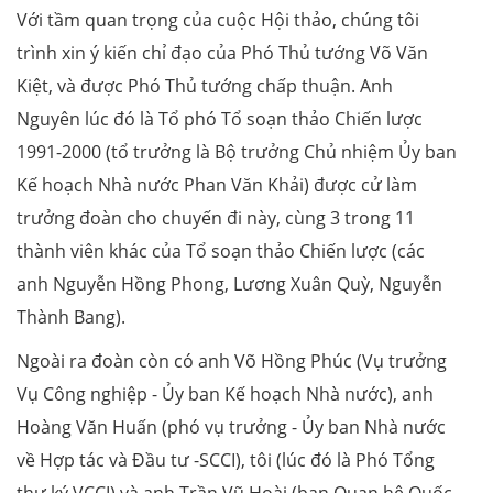
Với tầm quan trọng của cuộc Hội thảo, chúng tôi
trình xin ý kiến chỉ đạo của Phó Thủ tướng Võ Văn
Kiệt, và được Phó Thủ tướng chấp thuận. Anh
Nguyên lúc đó là Tổ phó Tổ soạn thảo Chiến lược
1991-2000 (tổ trưởng là Bộ trưởng Chủ nhiệm Ủy ban
Kế hoạch Nhà nước Phan Văn Khải) được cử làm
trưởng đoàn cho chuyến đi này, cùng 3 trong 11
thành viên khác của Tổ soạn thảo Chiến lược (các
anh Nguyễn Hồng Phong, Lương Xuân Quỳ, Nguyễn
Thành Bang).
Ngoài ra đoàn còn có anh Võ Hồng Phúc (Vụ trưởng
Vụ Công nghiệp - Ủy ban Kế hoạch Nhà nước), anh
Hoàng Văn Huấn (phó vụ trưởng - Ủy ban Nhà nước
về Hợp tác và Đầu tư -SCCI), tôi (lúc đó là Phó Tổng
thư ký VCCI) và anh Trần Vũ Hoài (ban Quan hệ Quốc