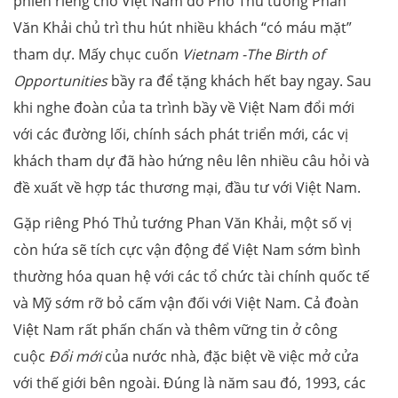
phiên riêng cho Việt Nam do Phó Thủ tướng Phan
Văn Khải chủ trì thu hút nhiều khách “có máu mặt”
tham dự. Mấy chục cuốn
Vietnam -The Birth of
Opportunities
bầy ra để tặng khách hết bay ngay. Sau
khi nghe đoàn của ta trình bầy về Việt Nam đổi mới
với các đường lối, chính sách phát triển mới, các vị
khách tham dự đã hào hứng nêu lên nhiều câu hỏi và
đề xuất về hợp tác thương mại, đầu tư với Việt Nam.
Gặp riêng Phó Thủ tướng Phan Văn Khải, một số vị
còn hứa sẽ tích cực vận động để Việt Nam sớm bình
thường hóa quan hệ với các tổ chức tài chính quốc tế
và Mỹ sớm rỡ bỏ cấm vận đối với Việt Nam. Cả đoàn
Việt Nam rất phấn chấn và thêm vững tin ở công
cuộc
Đổi mới
của nước nhà, đặc biệt về việc mở cửa
với thế giới bên ngoài. Đúng là năm sau đó, 1993, các