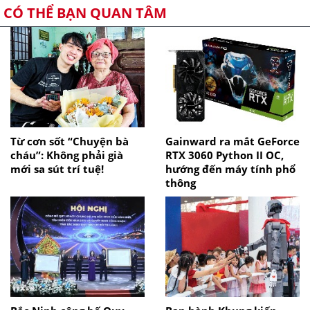
CÓ THỂ BẠN QUAN TÂM
Từ cơn sốt “Chuyện bà
Gainward ra mắt GeForce
cháu”: Không phải già
RTX 3060 Python II OC,
mới sa sút trí tuệ!
hướng đến máy tính phổ
thông