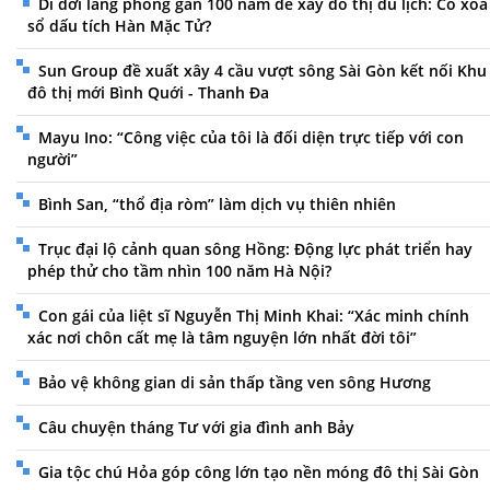
Di dời làng phong gần 100 năm để xây đô thị du lịch: Có xóa
sổ dấu tích Hàn Mặc Tử?
Sun Group đề xuất xây 4 cầu vượt sông Sài Gòn kết nối Khu
đô thị mới Bình Quới - Thanh Đa
Mayu Ino: “Công việc của tôi là đối diện trực tiếp với con
người”
Bình San, “thổ địa ròm” làm dịch vụ thiên nhiên
Trục đại lộ cảnh quan sông Hồng: Động lực phát triển hay
phép thử cho tầm nhìn 100 năm Hà Nội?
Con gái của liệt sĩ Nguyễn Thị Minh Khai: “Xác minh chính
xác nơi chôn cất mẹ là tâm nguyện lớn nhất đời tôi”
Bảo vệ không gian di sản thấp tầng ven sông Hương
Câu chuyện tháng Tư với gia đình anh Bảy
Gia tộc chú Hỏa góp công lớn tạo nền móng đô thị Sài Gòn