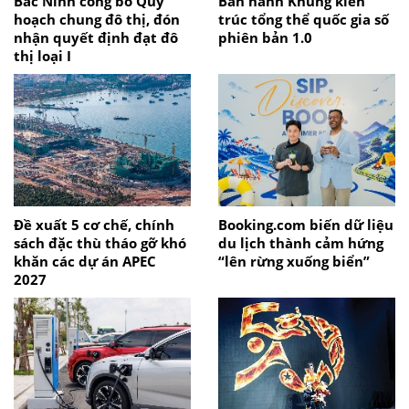
Bắc Ninh công bố Quy
Ban hành Khung kiến
hoạch chung đô thị, đón
trúc tổng thể quốc gia số
nhận quyết định đạt đô
phiên bản 1.0
thị loại I
Đề xuất 5 cơ chế, chính
Booking.com biến dữ liệu
sách đặc thù tháo gỡ khó
du lịch thành cảm hứng
khăn các dự án APEC
“lên rừng xuống biển”
2027