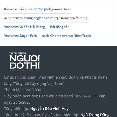
thông tin chính thức
norton park
gamuda land
Xem thêm tại
thanglongland.vn
về thị trường nhà ở Hà Nội
Vinhomes Vũ Yên Hải Phòng
Bất động sản
Vinhomes Saigon Park
noxh K Home Avenue Nhơn Trạch
Tập đoàn Bcons Group
Cơ quan chủ quản: Viện Nghiên cứu đô thị và Phát triển hạ
tầng (Tổng hội Xây dựng Việt Nam)
Thành lập: 12/6/2006
Giấy phép hoạt động Tạp chí điện tử số 187/GP-BTTTT cấp
ngày 26/5/2023
Tổng biên tập:
Nguyễn Đào Vĩnh Huy
Tổng thư ký tòa soạn, Ủy viên ban biên tập:
Ngô Trung Dũng