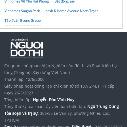
Vinhomes Vũ Yên Hải Phòng
Bất động sản
Vinhomes Saigon Park
noxh K Home Avenue Nhơn Trạch
Tập đoàn Bcons Group
Cơ quan chủ quản: Viện Nghiên cứu đô thị và Phát triển hạ
tầng (Tổng hội Xây dựng Việt Nam)
Thành lập: 12/6/2006
Giấy phép hoạt động Tạp chí điện tử số 187/GP-BTTTT cấp
ngày 26/5/2023
Tổng biên tập:
Nguyễn Đào Vĩnh Huy
Tổng thư ký tòa soạn, Ủy viên ban biên tập:
Ngô Trung Dũng
Tòa soạn và trị sự
: 386/55 Lê Văn Sỹ, phường Nhiêu Lộc,
TP.HCM
Email:
toasoan@nguoidothi.net.vn.
Điện thoại
: (028) 39319793