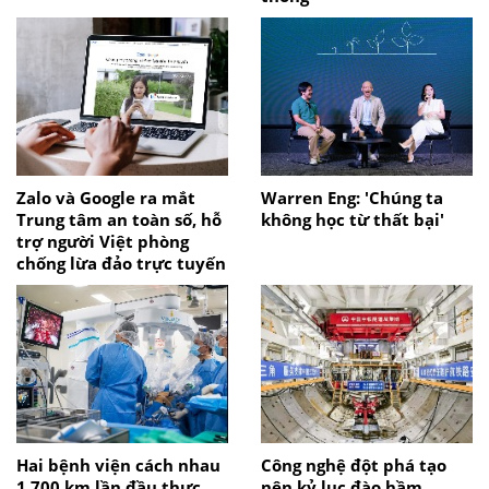
Zalo và Google ra mắt
Warren Eng: 'Chúng ta
Trung tâm an toàn số, hỗ
không học từ thất bại'
trợ người Việt phòng
chống lừa đảo trực tuyến
Hai bệnh viện cách nhau
Công nghệ đột phá tạo
1.700 km lần đầu thực
nên kỷ lục đào hầm