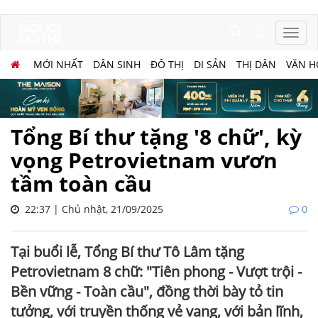
MỚI NHẤT
DÂN SINH
ĐÔ THỊ
DI SẢN
THỊ DÂN
VĂN H
Tổng Bí thư tặng '8 chữ', kỳ
vọng Petrovietnam vươn
tầm toàn cầu
22:37 | Chủ nhật, 21/09/2025
0
Tại buổi lễ, Tổng Bí thư Tô Lâm tặng
Petrovietnam 8 chữ: "Tiên phong - Vượt trội -
Bền vững - Toàn cầu", đồng thời bày tỏ tin
tưởng, với truyền thống vẻ vang, với bản lĩnh,