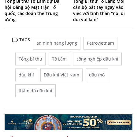
Tổng Bí thư Tô Lâm dự Đại
Tổng Bí thư Tô Lâm: Mỗi
hội Đảng bộ Mặt trận Tổ
cán bộ bắt tay ngay vào
quốc, các đoàn thể Trung
việc với tinh thần “nói đi
ương
đôi với làm"
TAGS
an ninh năng lượng
Petrovietnam
Tổng bí thư
Tô Lâm
công nghiệp dầu khí
dầu khí
Dầu khí Việt Nam
dầu mỏ
thăm dò dầu khí