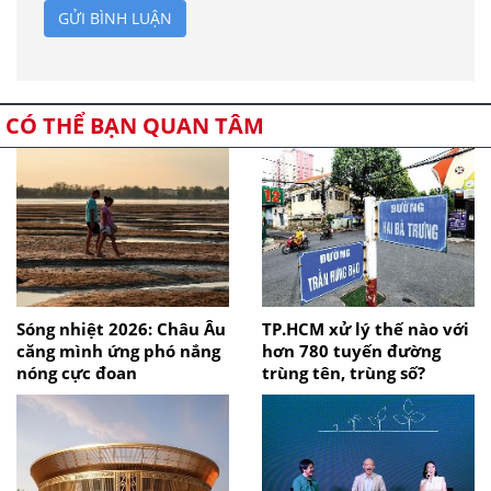
GỬI BÌNH LUẬN
CÓ THỂ BẠN QUAN TÂM
Sóng nhiệt 2026: Châu Âu
TP.HCM xử lý thế nào với
căng mình ứng phó nắng
hơn 780 tuyến đường
nóng cực đoan
trùng tên, trùng số?