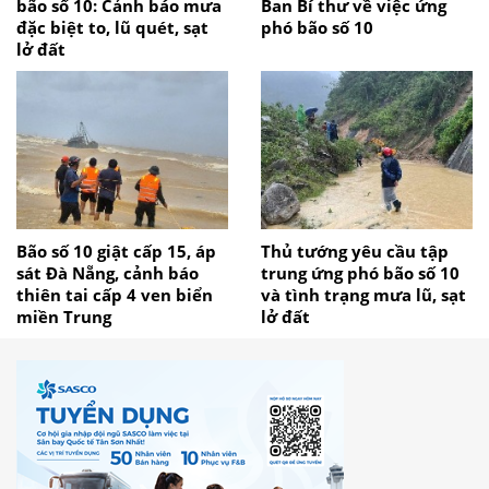
bão số 10: Cảnh báo mưa
Ban Bí thư về việc ứng
đặc biệt to, lũ quét, sạt
phó bão số 10
lở đất
Bão số 10 giật cấp 15, áp
Thủ tướng yêu cầu tập
sát Đà Nẵng, cảnh báo
trung ứng phó bão số 10
thiên tai cấp 4 ven biển
và tình trạng mưa lũ, sạt
miền Trung
lở đất