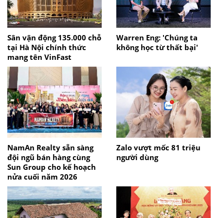
Sân vận động 135.000 chỗ
Warren Eng: 'Chúng ta
tại Hà Nội chính thức
không học từ thất bại'
mang tên VinFast
NamAn Realty sẵn sàng
Zalo vượt mốc 81 triệu
đội ngũ bán hàng cùng
người dùng
Sun Group cho kế hoạch
nửa cuối năm 2026