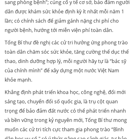
sang phòng bệnh”; củng cố y tế cơ sở, bảo đảm người
dân được khám sức khỏe định kỳ ít nhất mỗi năm 1
lần; có chính sách để giảm gánh nặng chi phí cho
người bệnh, hướng tới miễn viện phí toàn dân.
Tổng Bí thư đề nghị các cử tri hưởng ứng phong trào
toàn dân chăm sóc sức khỏe, tăng cường thể dục thể
thao, dinh dưỡng hợp lý, mỗi người hãy tự là “bác sỹ
của chính mình” để xây dựng một nước Việt Nam
khỏe mạnh.
Khẳng định phát triển khoa học, công nghệ, đổi mới
sáng tạo, chuyển đổi số quốc gia, là trụ cột quan
trọng để bảo đảm đất nước có thể phát triển nhanh
và bền vững trong kỷ nguyên mới, Tổng Bí thư mong
muốn các cử tri tích cực tham gia phong trào “Bình
dân học vụ số," có ý thức nâng cao cảnh giác, tự bảo