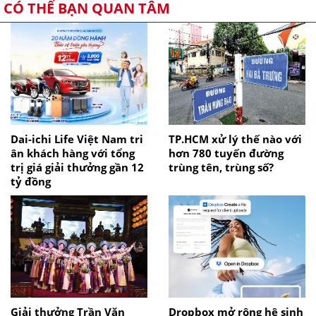
CÓ THỂ BẠN QUAN TÂM
Dai-ichi Life Việt Nam tri
TP.HCM xử lý thế nào với
ân khách hàng với tổng
hơn 780 tuyến đường
trị giá giải thưởng gần 12
trùng tên, trùng số?
tỷ đồng
Giải thưởng Trần Văn
Dropbox mở rộng hệ sinh