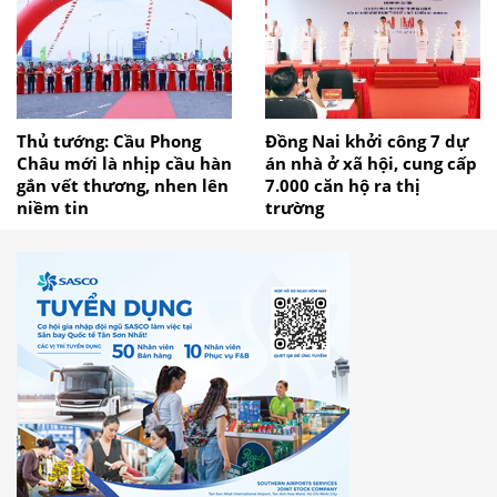
Thủ tướng: Cầu Phong
Đồng Nai khởi công 7 dự
Châu mới là nhịp cầu hàn
án nhà ở xã hội, cung cấp
gắn vết thương, nhen lên
7.000 căn hộ ra thị
niềm tin
trường