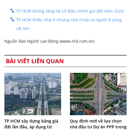
TP.HCM không tăng hệ số điều chỉnh giá đất năm 2024
TP.HCM thiếu nhà ở nhưng nhà chưa có người ở cũng
rất lớn
Nguồn Báo Người Lao Động (www.nld.com.vn)
BÀI VIẾT LIÊN QUAN
TP.HCM xây dựng bảng giá
Quy định mới về lựa chọn
đất lần đầu, áp dụng từ
nhà đầu tư Dự án PPP trong