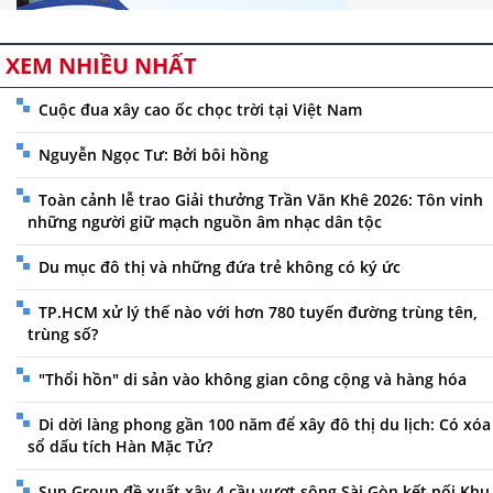
XEM NHIỀU NHẤT
Cuộc đua xây cao ốc chọc trời tại Việt Nam
Nguyễn Ngọc Tư: Bởi bôi hồng
Toàn cảnh lễ trao Giải thưởng Trần Văn Khê 2026: Tôn vinh
những người giữ mạch nguồn âm nhạc dân tộc
Du mục đô thị và những đứa trẻ không có ký ức
TP.HCM xử lý thế nào với hơn 780 tuyến đường trùng tên,
trùng số?
"Thổi hồn" di sản vào không gian công cộng và hàng hóa
Di dời làng phong gần 100 năm để xây đô thị du lịch: Có xóa
sổ dấu tích Hàn Mặc Tử?
Sun Group đề xuất xây 4 cầu vượt sông Sài Gòn kết nối Khu