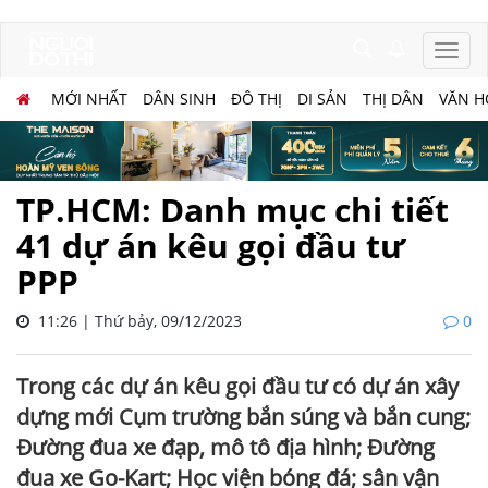
MỚI NHẤT
DÂN SINH
ĐÔ THỊ
DI SẢN
THỊ DÂN
VĂN H
TP.HCM: Danh mục chi tiết
41 dự án kêu gọi đầu tư
PPP
11:26 | Thứ bảy, 09/12/2023
0
Trong các dự án kêu gọi đầu tư có dự án xây
dựng mới Cụm trường bắn súng và bắn cung;
Đường đua xe đạp, mô tô địa hình; Đường
đua xe Go-Kart; Học viện bóng đá; sân vận