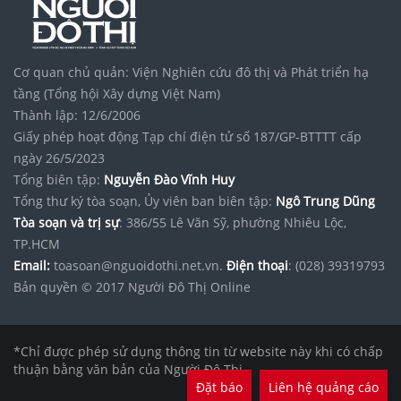
Cơ quan chủ quản: Viện Nghiên cứu đô thị và Phát triển hạ
tầng (Tổng hội Xây dựng Việt Nam)
Thành lập: 12/6/2006
Giấy phép hoạt động Tạp chí điện tử số 187/GP-BTTTT cấp
ngày 26/5/2023
Tổng biên tập:
Nguyễn Đào Vĩnh Huy
Tổng thư ký tòa soạn, Ủy viên ban biên tập:
Ngô Trung Dũng
Tòa soạn và trị sự
: 386/55 Lê Văn Sỹ, phường Nhiêu Lộc,
TP.HCM
Email:
toasoan@nguoidothi.net.vn.
Điện thoại
: (028) 39319793
Bản quyền © 2017 Người Đô Thị Online
*Chỉ được phép sử dụng thông tin từ website này khi có chấp
thuận bằng văn bản của Người Đô Thị.
Đặt báo
Liên hệ quảng cáo