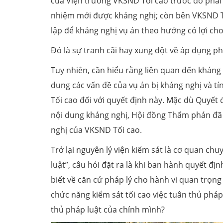
của Viện trưởng VKSND Tối cao trước đó phải 
nhiệm mới được kháng nghị; còn bên VKSND T
lập để kháng nghị vụ án theo hướng có lợi cho
Đó là sự tranh cãi hay xung đột về áp dụng ph
Tuy nhiên, cần hiểu rằng liên quan đến kháng 
dung các vấn đề của vụ án bị kháng nghị và 
Tối cao đối với quyết định này. Mặc dù Quyết 
nội dung kháng nghị, Hội đồng Thẩm phán đã 
nghị của VKSND Tối cao.
Trở lại nguyên lý viện kiểm sát là cơ quan ch
luật”, câu hỏi đặt ra là khi ban hành quyết đ
biết về căn cứ pháp lý cho hành vi quan trọn
chức năng kiểm sát tối cao việc tuân thủ pháp
thủ pháp luật của chính mình?