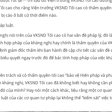
được rút lại
thì sau đó Viện trưởng VKSND Tối cao đương
ối cao cho rằng Viện trưởng VKSND Tối cao có thẩm quyền
 bị cáo ở bất cứ thời điểm nào.
áp luật.
nghị nói trên của VKSND Tối cao có hai vấn đề pháp lý, đó là
tính hợp pháp của kháng nghị hay chính là thẩm quyền của 
định giám đốc thẩm khi ban hành đề cập chi tiết các vấn đề 
biểu quyết ngay trước đó để bác tính hợp pháp của việc kh
uyên trách và có thẩm quyền tối cao “bảo vệ Hiến pháp và ph
ịnh kháng nghị, VKSND Tối cao đã không biết hay không cần p
g đó của mình? Hay nói một cách khác, liệu rằng một cơ qua
 luật của các cơ quan tư pháp lại không thể “kiểm sát” việc 