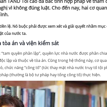
hán TAND Tối cao đã bác tính hợp pháp về thẩm
ghị vì không đúng luật. Cho đến nay, hai cơ qua
ình.
 tiền lệ. Nó buộc phải được xem xét và giải quyết nhằm mục 
uật của nước ta.
a tòa án và viện kiểm sát
c “tam quyền phân lập”, quyền lực nhà nước được phân chia
ộc lập và thuộc về tòa án. Cũng trong hệ thống này, cơ qu
đó, chức năng “công tố” (tức thay mặt nhà nước truy tố tội
pháp (thường là bộ tư pháp hay tổng công tố) thực hiện.