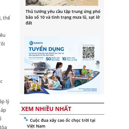
Thủ tướng yêu cầu tập trung ứng phó
bão số 10 và tình trạng mưa lũ, sạt lở
, thể
đất
iêu
Tối
n
ốc
áp lý
XEM NHIỀU NHẤT
 áp
ố
Cuộc đua xây cao ốc chọc trời tại
Việt Nam
 tòa