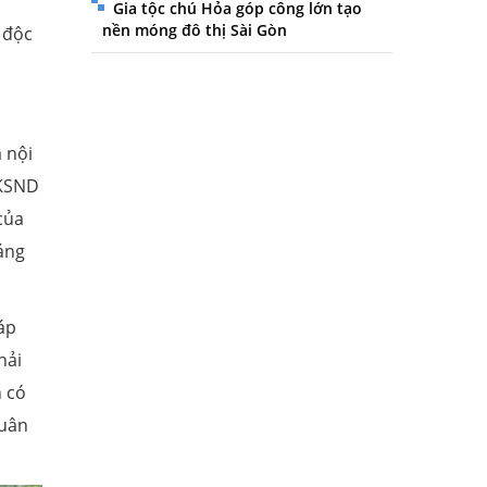
Gia tộc chú Hỏa góp công lớn tạo
nền móng đô thị Sài Gòn
 độc
 nội
VKSND
của
áng
áp
hải
n có
tuân