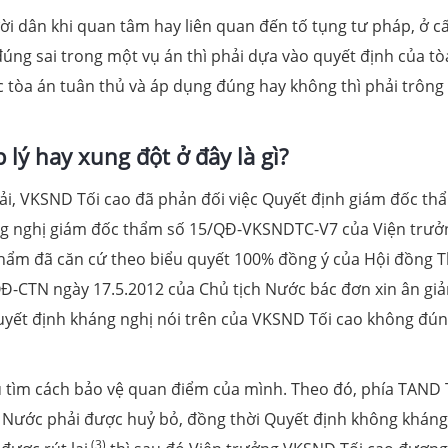
ười dân khi quan tâm hay liên quan đến tố tụng tư pháp, ở c
ng sai trong một vụ án thì phải dựa vào quyết định của tò
ợc tòa án tuân thủ và áp dụng đúng hay không thì phải trông
 lý hay xung đột ở đây là gì?
i, VKSND Tối cao đã phản đối việc Quyết định giám đốc th
ng nghị giám đốc thẩm số 15/QĐ-VKSNDTC-V7 của Viện trưở
thẩm đã căn cứ theo biểu quyết 100% đồng ý của Hội đồng 
QĐ-CTN ngày 17.5.2012 của Chủ tịch Nước bác đơn xin ân gi
quyết định kháng nghị nói trên của VKSND Tối cao không đú
ều tìm cách bảo vệ quan điểm của mình. Theo đó, phía TAND 
h Nước phải được huỷ bỏ, đồng thời Quyết định không kháng
(3)