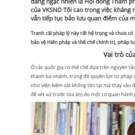
đáng ngạc nhiên là Hội đồng Thẩm p
của VKSND Tối cao trong việc kháng n
vẫn tiếp tục bảo lưu quan điểm của m
Tranh cãi pháp lý này rất hệ trọng và chưa có
bảo vệ Hiến pháp và thể chế chính trị, pháp l
Vai trò củ
Ở các quốc gia có thể chế dựa trên nguyên tắ
thành ba nhánh, trong đó quyền lực tư pháp đ
như viện kiểm sát không tồn tại mà thay vào 
để xét xử trước tòa án) do một cơ quan hành 