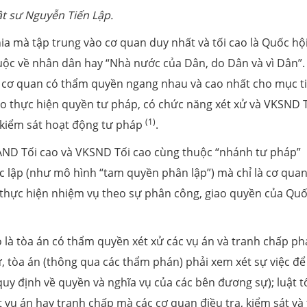
t sư Nguyễn Tiến Lập.
a mà tập trung vào cơ quan duy nhất và tối cao là Quốc hội
uộc về nhân dân hay “Nhà nước của Dân, do Dân và vì Dân”.
ai cơ quan có thẩm quyền ngang nhau và cao nhất cho mục t
cao thực hiện quyền tư pháp, có chức năng xét xử và VKSND 
(1)
 kiểm sát hoạt động tư pháp
.
AND Tối cao và VKSND Tối cao cùng thuộc “nhánh tư pháp”
lập (như mô hình “tam quyền phân lập”) mà chỉ là cơ qua
à thực hiện nhiệm vụ theo sự phân công, giao quyền của Qu
ó là tòa án có thẩm quyền xét xử các vụ án và tranh chấp ph
xử, tòa án (thông qua các thẩm phán) phải xem xét sự việc để
(quy định về quyền và nghĩa vụ của các bên đương sự); luật t
ết vụ án hay tranh chấp mà các cơ quan điều tra, kiểm sát và