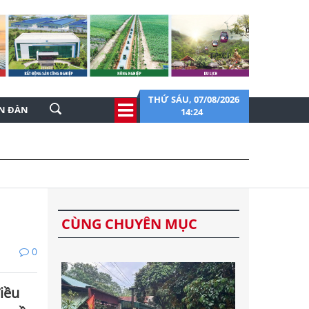
THỨ SÁU, 07/08/2026
ỄN ĐÀN
14:24
CÙNG CHUYÊN MỤC
0
iều