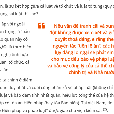
 là sự kết hợp giữa cả luật về tổ chức và luật tố tụng (quy 
dụng sai luật thì sao?
lập với ngoài
Nếu vấn đề tranh cãi và xun
an trọng là “bảo
đột không được xem xét và giả
quyết thoả đáng, e rằng the
Cơ quan này có
nguyên tắc “tiền lệ án”, các 
hĩa là thực hiện
lụy đáng lo ngại sẽ phát si
g nghị) tính hợp
cho mục tiêu bảo vệ pháp luậ
uan, tổ chức, cá
và bảo vệ công lý của cả thể c
a án.
chính trị và Nhà nước
c ta chính ở điểm
quan duy nhất và cuối cùng phán xử về pháp luật (không chỉ
h luật và bảo đảm tính nhất quán, hiệu lực tổng thể của hệ t
áp có tòa án Hiến pháp (hay tòa Bảo hiến). Tại Việt Nam, do
(2)
 Hiến pháp và pháp luật” được giao cho viện kiểm sát
.