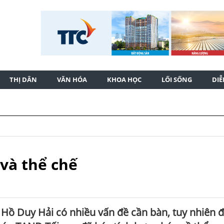
THỊ DÂN
VĂN HÓA
KHOA HỌC
LỐI SỐNG
DI
và thể chế
Hồ Duy Hải có nhiều vấn đề cần bàn, tuy nhiên đ