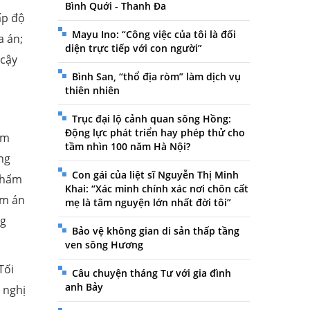
Bình Quới - Thanh Đa
ấp độ
Mayu Ino: “Công việc của tôi là đối
a án;
diện trực tiếp với con người”
 cậy
Bình San, “thổ địa ròm” làm dịch vụ
thiên nhiên
Trục đại lộ cảnh quan sông Hồng:
Động lực phát triển hay phép thử cho
ẩm
tầm nhìn 100 năm Hà Nội?
ng
Con gái của liệt sĩ Nguyễn Thị Minh
Thẩm
Khai: “Xác minh chính xác nơi chôn cất
ảm án
mẹ là tâm nguyện lớn nhất đời tôi”
ng
Bảo vệ không gian di sản thấp tầng
ven sông Hương
Tối
Câu chuyện tháng Tư với gia đình
anh Bảy
 nghị