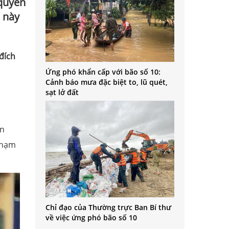
 quyền
n này
đích
Ứng phó khẩn cấp với bão số 10:
Cảnh báo mưa đặc biệt to, lũ quét,
sạt lở đất
an
 phạm
Chỉ đạo của Thường trực Ban Bí thư
về việc ứng phó bão số 10