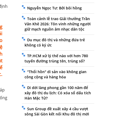
định
Nguyễn Ngọc Tư: Bởi bôi hồng
Toàn cảnh lễ trao Giải thưởng Trần
Văn Khê 2026: Tôn vinh những người
g
giữ mạch nguồn âm nhạc dân tộc
i
o
Du mục đô thị và những đứa trẻ
không có ký ức
hệ
nh
TP.HCM xử lý thế nào với hơn 780
t
tuyến đường trùng tên, trùng số?
hế
"Thổi hồn" di sản vào không gian
.
công cộng và hàng hóa
Di dời làng phong gần 100 năm để
 áp
xây đô thị du lịch: Có xóa sổ dấu tích
hống
Hàn Mặc Tử?
Sun Group đề xuất xây 4 cầu vượt
sông Sài Gòn kết nối Khu đô thị mới