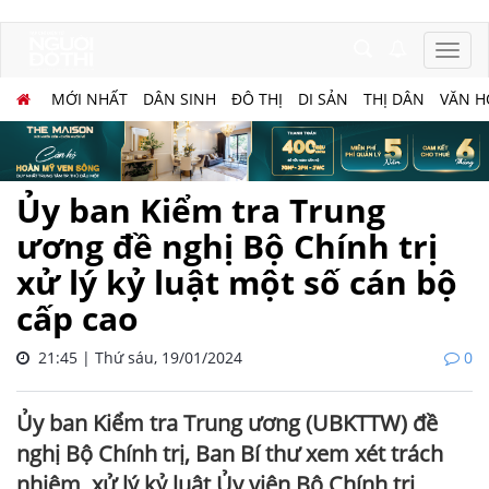
MỚI NHẤT
DÂN SINH
ĐÔ THỊ
DI SẢN
THỊ DÂN
VĂN H
Ủy ban Kiểm tra Trung
ương đề nghị Bộ Chính trị
xử lý kỷ luật một số cán bộ
cấp cao
21:45 | Thứ sáu, 19/01/2024
0
Ủy ban Kiểm tra Trung ương (UBKTTW) đề
nghị Bộ Chính trị, Ban Bí thư xem xét trách
nhiệm, xử lý kỷ luật Ủy viên Bộ Chính trị,