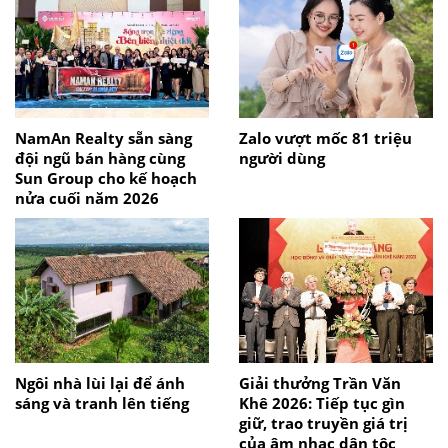
NamAn Realty sẵn sàng
Zalo vượt mốc 81 triệu
đội ngũ bán hàng cùng
người dùng
Sun Group cho kế hoạch
nửa cuối năm 2026
Ngôi nhà lùi lại để ánh
Giải thưởng Trần Văn
sáng và tranh lên tiếng
Khê 2026: Tiếp tục gìn
giữ, trao truyền giá trị
của âm nhạc dân tộc