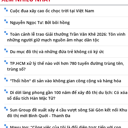
Cuộc đua xây cao ốc chọc trời tại Việt Nam
Nguyễn Ngọc Tư: Bởi bôi hồng
Toàn cảnh lễ trao Giải thưởng Trần Văn Khê 2026: Tôn vinh
những người giữ mạch nguồn âm nhạc dân tộc
Du mục đô thị và những đứa trẻ không có ký ức
TP.HCM xử lý thế nào với hơn 780 tuyến đường trùng tên,
trùng số?
"Thổi hồn" di sản vào không gian công cộng và hàng hóa
Di dời làng phong gần 100 năm để xây đô thị du lịch: Có xóa
sổ dấu tích Hàn Mặc Tử?
Sun Group đề xuất xây 4 cầu vượt sông Sài Gòn kết nối Khu
đô thị mới Bình Quới - Thanh Đa
Mayu Ino: “Công việc của tôi là đối diện trực tiếp với con