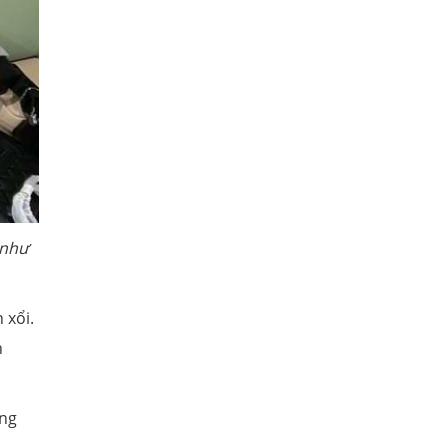
 như
 xổi.
n
ằng