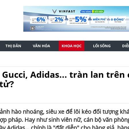
THỊ DÂN
VĂN HÓA
KHOA HỌC
LỐI SỐNG
DI
Gucci, Adidas... tràn lan trên 
tử?
ảnh hào nhoáng, siêu xe để lôi kéo đối tượng kh
ợp pháp. Hay như sinh viên nữ, cán bộ văn phòn
iày Adidas... chính là "đất diễn" cho hàng giả, hàn