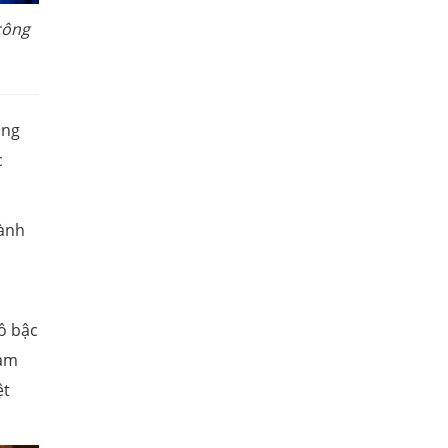
công
ông
c
hành
ô bậc
ham
ệt