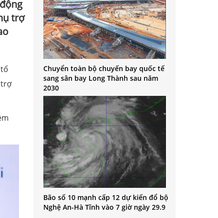
 động
hụ trợ
ao
Chuyển toàn bộ chuyến bay quốc tế
 tổ
sang sân bay Long Thành sau năm
 trợ
2030
iềm
Bão số 10 mạnh cấp 12 dự kiến đổ bộ
Nghệ An-Hà Tĩnh vào 7 giờ ngày 29.9