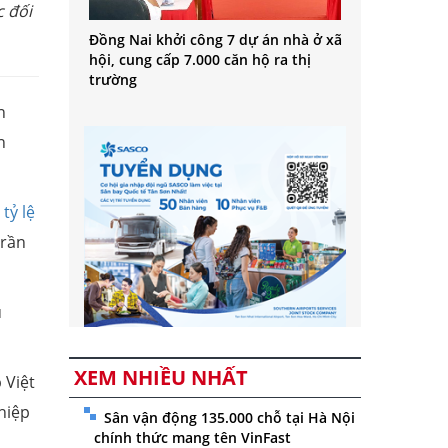
c đối
Đồng Nai khởi công 7 dự án nhà ở xã
hội, cung cấp 7.000 căn hộ ra thị
trường
n
n
n
tỷ lệ
trần
u
XEM NHIỀU NHẤT
 Việt
hiệp
Sân vận động 135.000 chỗ tại Hà Nội
chính thức mang tên VinFast