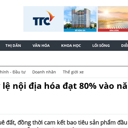
THỊ DÂN
VĂN HÓA
KHOA HỌC
LỐI SỐNG
DI
chính - Đầu tư
Doanh nhân
Thế giới xe
ỷ lệ nội địa hóa đạt 80% vào n
huê đất, đồng thời cam kết bao tiêu sản phẩm đầu