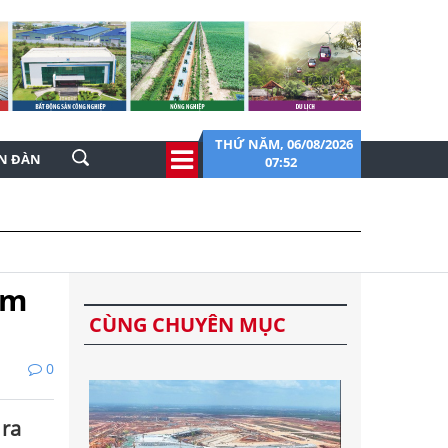
THỨ NĂM, 06/08/2026
ỄN ĐÀN
07:52
ăm
CÙNG CHUYÊN MỤC
0
 ra