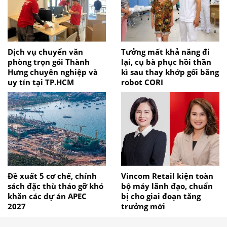
Dịch vụ chuyển văn
Tưởng mất khả năng đi
phòng trọn gói Thành
lại, cụ bà phục hồi thần
Hưng chuyên nghiệp và
kì sau thay khớp gối bằng
uy tín tại TP.HCM
robot CORI
Đề xuất 5 cơ chế, chính
Vincom Retail kiện toàn
sách đặc thù tháo gỡ khó
bộ máy lãnh đạo, chuẩn
khăn các dự án APEC
bị cho giai đoạn tăng
2027
trưởng mới