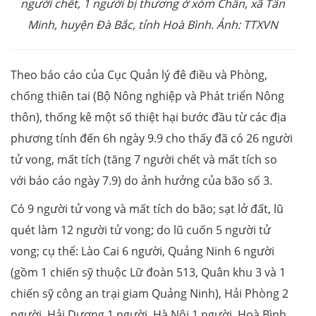
người chết, 1 người bị thương ở xóm Chấn, xã Tân
Minh, huyện Đà Bắc, tỉnh Hoà Bình. Ảnh: TTXVN
Theo báo cáo của Cục Quản lý đê điều và Phòng,
chống thiên tai (Bộ Nông nghiệp và Phát triển Nông
thôn), thống kê một số thiệt hại bước đầu từ các địa
phương tính đến 6h ngày 9.9 cho thấy đã có 26 người
tử vong, mất tích (tăng 7 người chết và mất tích so
với báo cáo ngày 7.9) do ảnh hưởng của bão số 3.
Có 9 người tử vong và mất tích do bão; sạt lở đất, lũ
quét làm 12 người tử vong; do lũ cuốn 5 người tử
vong; cụ thể: Lào Cai 6 người, Quảng Ninh 6 người
(gồm 1 chiến sỹ thuộc Lữ đoàn 513, Quân khu 3 và 1
chiến sỹ công an trại giam Quảng Ninh), Hải Phòng 2
người, Hải Dương 1 người, Hà Nội 1 người, Hoà Bình