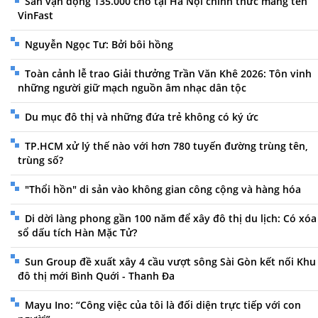
Sân vận động 135.000 chỗ tại Hà Nội chính thức mang tên
VinFast
Nguyễn Ngọc Tư: Bởi bôi hồng
Toàn cảnh lễ trao Giải thưởng Trần Văn Khê 2026: Tôn vinh
những người giữ mạch nguồn âm nhạc dân tộc
Du mục đô thị và những đứa trẻ không có ký ức
TP.HCM xử lý thế nào với hơn 780 tuyến đường trùng tên,
trùng số?
"Thổi hồn" di sản vào không gian công cộng và hàng hóa
Di dời làng phong gần 100 năm để xây đô thị du lịch: Có xóa
sổ dấu tích Hàn Mặc Tử?
Sun Group đề xuất xây 4 cầu vượt sông Sài Gòn kết nối Khu
đô thị mới Bình Quới - Thanh Đa
Mayu Ino: “Công việc của tôi là đối diện trực tiếp với con