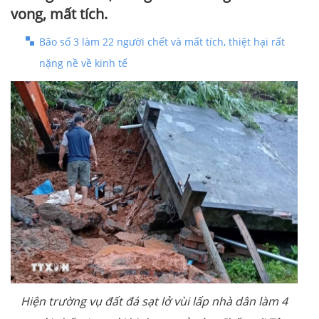
vong, mất tích.
Bão số 3 làm 22 người chết và mất tích, thiệt hại rất
nặng nề về kinh tế
Hiện trường vụ đất đá sạt lở vùi lấp nhà dân làm 4