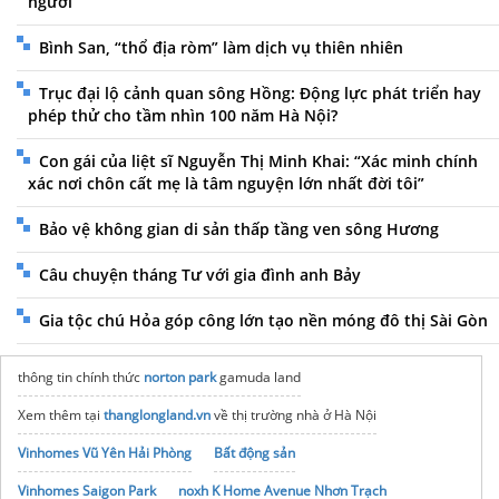
người”
Bình San, “thổ địa ròm” làm dịch vụ thiên nhiên
Trục đại lộ cảnh quan sông Hồng: Động lực phát triển hay
phép thử cho tầm nhìn 100 năm Hà Nội?
Con gái của liệt sĩ Nguyễn Thị Minh Khai: “Xác minh chính
xác nơi chôn cất mẹ là tâm nguyện lớn nhất đời tôi”
Bảo vệ không gian di sản thấp tầng ven sông Hương
Câu chuyện tháng Tư với gia đình anh Bảy
Gia tộc chú Hỏa góp công lớn tạo nền móng đô thị Sài Gòn
thông tin chính thức
norton park
gamuda land
Xem thêm tại
thanglongland.vn
về thị trường nhà ở Hà Nội
Vinhomes Vũ Yên Hải Phòng
Bất động sản
Vinhomes Saigon Park
noxh K Home Avenue Nhơn Trạch