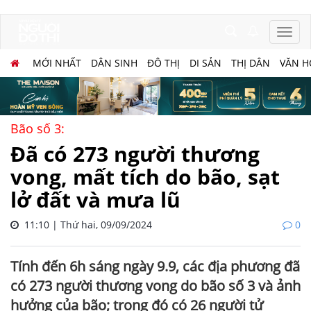
MỚI NHẤT
DÂN SINH
ĐÔ THỊ
DI SẢN
THỊ DÂN
VĂN H
Bão số 3:
Đã có 273 người thương
vong, mất tích do bão, sạt
lở đất và mưa lũ
11:10 | Thứ hai, 09/09/2024
0
Tính đến 6h sáng ngày 9.9, các địa phương đã
có 273 người thương vong do bão số 3 và ảnh
hưởng của bão; trong đó có 26 người tử