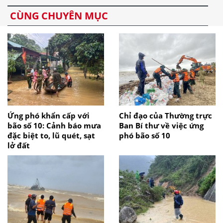
CÙNG CHUYÊN MỤC
Ứng phó khẩn cấp với
Chỉ đạo của Thường trực
bão số 10: Cảnh báo mưa
Ban Bí thư về việc ứng
đặc biệt to, lũ quét, sạt
phó bão số 10
lở đất