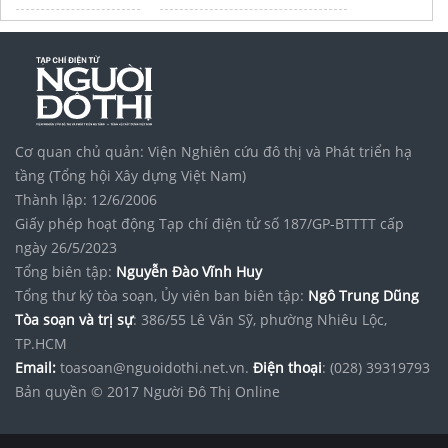
Tập đoàn Bcons Group
Cơ quan chủ quản: Viện Nghiên cứu đô thị và Phát triển hạ
tầng (Tổng hội Xây dựng Việt Nam)
Thành lập: 12/6/2006
Giấy phép hoạt động Tạp chí điện tử số 187/GP-BTTTT cấp
ngày 26/5/2023
Tổng biên tập:
Nguyễn Đào Vĩnh Huy
Tổng thư ký tòa soạn, Ủy viên ban biên tập:
Ngô Trung Dũng
Tòa soạn và trị sự
: 386/55 Lê Văn Sỹ, phường Nhiêu Lộc,
TP.HCM
Email:
toasoan@nguoidothi.net.vn.
Điện thoại
: (028) 39319793
Bản quyền © 2017 Người Đô Thị Online