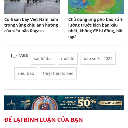
Có 6 sân bay Việt Nam nằm
Chủ động ứng phó bão số 9,
trong vùng chịu ảnh hưởng
lường trước kịch bản xấu
của siêu bão Ragasa
nhất, không để bị động, bất
ngờ
TAGS
sạt lở đất
mưa lũ
bão số 3 - 2024
Siêu bão
thiệt hại do bão
ĐỂ LẠI BÌNH LUẬN CỦA BẠN