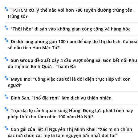
TP.HCM xử lý thế nào với hơn 780 tuyến đường trùng tên,
trùng số?
"Thổi hồn" di sản vào không gian công cộng và hàng hóa
Di dời làng phong gần 100 năm để xây đô thị du lịch: Có xóa
sổ dấu tích Hàn Mặc Tử?
Sun Group đề xuất xây 4 cầu vượt sông Sài Gòn kết nối Khu
đô thị mới Bình Quới - Thanh Đa
Mayu Ino: “Công việc của tôi là đối diện trực tiếp với con
người”
Bình San, “thổ địa ròm” làm dịch vụ thiên nhiên
Trục đại lộ cảnh quan sông Hồng: Động lực phát triển hay
phép thử cho tầm nhìn 100 năm Hà Nội?
Con gái của liệt sĩ Nguyễn Thị Minh Khai: “Xác minh chính
xác nơi chôn cất mẹ là tâm nguyện lớn nhất đời tôi”