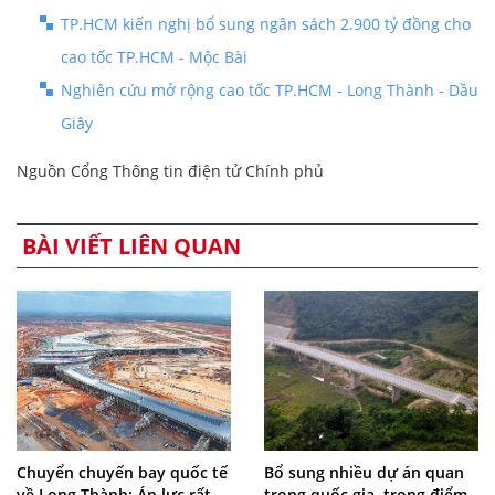
TP.HCM kiến nghị bổ sung ngân sách 2.900 tỷ đồng cho
cao tốc TP.HCM - Mộc Bài
Nghiên cứu mở rộng cao tốc TP.HCM - Long Thành - Dầu
Giây
Nguồn Cổng Thông tin điện tử Chính phủ
BÀI VIẾT LIÊN QUAN
Chuyển chuyến bay quốc tế
Bổ sung nhiều dự án quan
về Long Thành: Áp lực rất
trọng quốc gia, trọng điểm