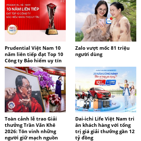
Prudential Việt Nam 10
Zalo vượt mốc 81 triệu
năm liên tiếp đạt Top 10
người dùng
Công ty Bảo hiểm uy tín
Toàn cảnh lễ trao Giải
Dai-ichi Life Việt Nam tri
thưởng Trần Văn Khê
ân khách hàng với tổng
2026: Tôn vinh những
trị giá giải thưởng gần 12
người giữ mạch nguồn
tỷ đồng