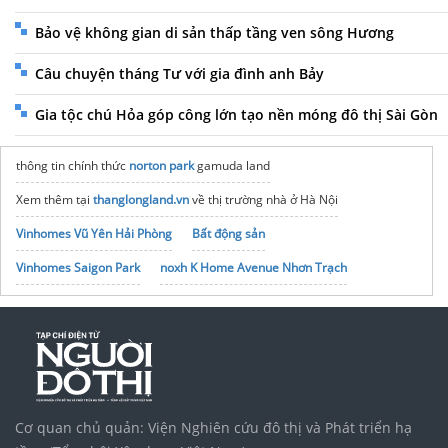
Bảo vệ không gian di sản thấp tầng ven sông Hương
Câu chuyện tháng Tư với gia đình anh Bảy
Gia tộc chú Hỏa góp công lớn tạo nền móng đô thị Sài Gòn
thông tin chính thức
norton park
gamuda land
Xem thêm tại
thanglongland.vn
về thị trường nhà ở Hà Nội
Vinhomes Vũ Yên Hải Phòng
Bất động sản
Vinhomes Saigon Park
noxh K Home Avenue Nhơn Trạch
Tập đoàn Bcons Group
Vinpearl Resort Nha Trang
Cơ quan chủ quản: Viện Nghiên cứu đô thị và Phát triển hạ