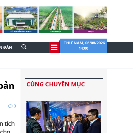
THỨ NĂM, 06/08/2026
ỄN ĐÀN
14:00
 bản
CÙNG CHUYÊN MỤC
0
n tích
 cho