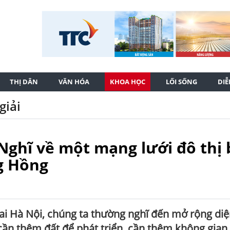
THỊ DÂN
VĂN HÓA
KHOA HỌC
LỐI SỐNG
DI
giải
Nghĩ về một mạng lưới đô thị
g Hồng
ai Hà Nội, chúng ta thường nghĩ đến mở rộng diệ
cần thêm đất để phát triển, cần thêm không gian