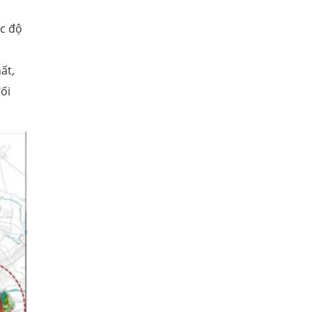
ốc độ
ất,
ối