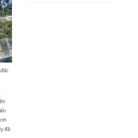
 đặc
iến
iển
inh
ấy đã