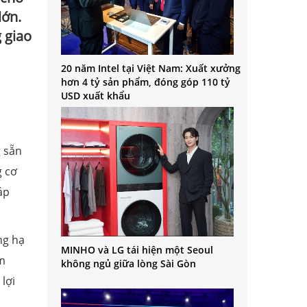
lớn.
g giao
20 năm Intel tại Việt Nam: Xuất xưởng
hơn 4 tỷ sản phẩm, đóng góp 110 tỷ
USD xuất khẩu
 sẵn
g cơ
áp
ng hạ
MINHO và LG tái hiện một Seoul
m
không ngủ giữa lòng Sài Gòn
lợi