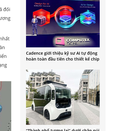
ã đối
tương
 nhất
lần
Cadence giới thiệu kỹ sư AI tự động
iển
hoàn toàn đầu tiên cho thiết kế chip
mạng
“Thành phố tương lai” dưới chân núi