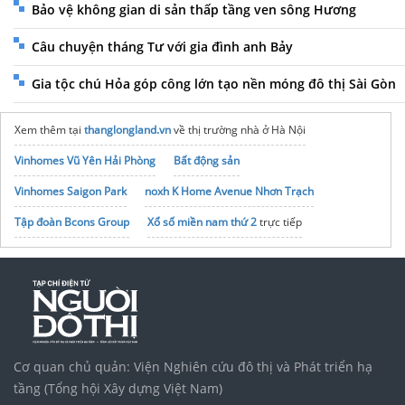
Bảo vệ không gian di sản thấp tầng ven sông Hương
Câu chuyện tháng Tư với gia đình anh Bảy
Gia tộc chú Hỏa góp công lớn tạo nền móng đô thị Sài Gòn
Xem thêm tại
thanglongland.vn
về thị trường nhà ở Hà Nội
Vinhomes Vũ Yên Hải Phòng
Bất động sản
Vinhomes Saigon Park
noxh K Home Avenue Nhơn Trạch
Tập đoàn Bcons Group
Xổ số miền nam thứ 2
trực tiếp
Cơ quan chủ quản: Viện Nghiên cứu đô thị và Phát triển hạ
tầng (Tổng hội Xây dựng Việt Nam)