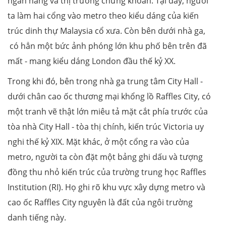
ngân hàng và thị trường chứng khoán. Tại đây, người
ta làm hai cổng vào metro theo kiểu dáng của kiến
trúc dinh thự Malaysia cổ xưa. Còn bên dưới nhà ga,
có hẳn một bức ảnh phóng lớn khu phố bên trên đã
mất - mang kiểu dáng London đầu thế kỷ XX.
Trong khi đó, bên trong nhà ga trung tâm City Hall -
dưới chân cao ốc thương mại khổng lồ Raffles City, có
một tranh vẽ thật lớn miêu tả mặt cắt phía trước của
tòa nhà City Hall - tòa thị chính, kiến trúc Victoria uy
nghi thế kỷ XIX. Mặt khác, ở một cổng ra vào của
metro, người ta còn đặt một bảng ghi dấu và tượng
đồng thu nhỏ kiến trúc của trường trung học Raffles
Institution (RI). Họ ghi rõ khu vực xây dựng metro và
cao ốc Raffles City nguyên là đất của ngôi trường
danh tiếng này.