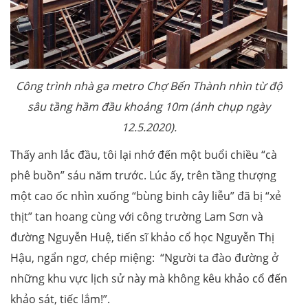
Công trình nhà ga metro Chợ Bến Thành nhìn từ độ
sâu tầng hầm đầu khoảng 10m (ảnh chụp ngày
12.5.2020).
Thấy anh lắc đầu, tôi lại nhớ đến một buổi chiều “cà
phê buồn” sáu năm trước. Lúc ấy, trên tầng thượng
một cao ốc nhìn xuống “bùng binh cây liễu” đã bị “xẻ
thịt” tan hoang cùng với công trường Lam Sơn và
đường Nguyễn Huệ, tiến sĩ khảo cổ học Nguyễn Thị
Hậu, ngẩn ngơ, chép miệng: “Người ta đào đường ở
những khu vực lịch sử này mà không kêu khảo cổ đến
khảo sát, tiếc lắm!”.