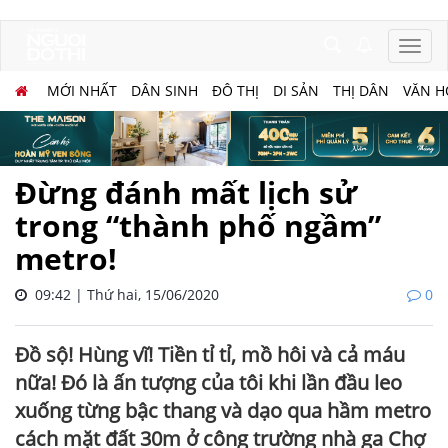
MỚI NHẤT
DÂN SINH
ĐÔ THỊ
DI SẢN
THỊ DÂN
VĂN H
Đừng đánh mất lịch sử
trong “thành phố ngầm”
metro!
09:42 | Thứ hai, 15/06/2020
0
Đồ sộ! Hùng vĩ! Tiền tỉ tỉ, mồ hôi và cả máu
nữa! Đó là ấn tượng của tôi khi lần đầu leo
xuống từng bậc thang và dạo qua hầm metro
cách mặt đất 30m ở công trường nhà ga Chợ