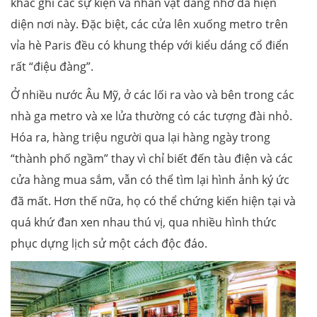
khắc ghi các sự kiện và nhân vật đáng nhớ đã hiện
diện nơi này. Đặc biệt, các cửa lên xuống metro trên
vỉa hè Paris đều có khung thép với kiểu dáng cổ điển
rất “điệu đàng”.
Ở nhiều nước Âu Mỹ, ở các lối ra vào và bên trong các
nhà ga metro và xe lửa thường có các tượng đài nhỏ.
Hóa ra, hàng triệu người qua lại hàng ngày trong
“thành phố ngầm” thay vì chỉ biết đến tàu điện và các
cửa hàng mua sắm, vẫn có thể tìm lại hình ảnh ký ức
đã mất. Hơn thế nữa, họ có thể chứng kiến hiện tại và
quá khứ đan xen nhau thú vị, qua nhiều hình thức
phục dựng lịch sử một cách độc đáo.