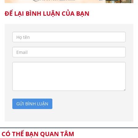
ĐỂ LẠI BÌNH LUẬN CỦA BẠN
GỬI BÌNH LUẬN
CÓ THỂ BẠN QUAN TÂM