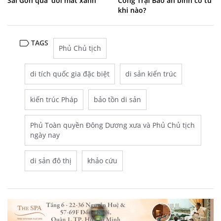
Sài Gòn qua 'đôi mắt xanh'
Cổng Trại Bảo an binh có từ
khi nào?
TAGS
Phủ Chủ tịch
di tích quốc gia đặc biệt
di sản kiến trúc
kiến trúc Pháp
bảo tồn di sản
Phủ Toàn quyền Đông Dương xưa và Phủ Chủ tịch
ngày nay
di sản đô thị
khảo cứu