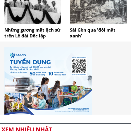
Những gương mặt lịch sử
Sài Gòn qua 'đôi mắt
trên Lễ đài Độc lập
xanh'
XEM NHIỀU NHẤT