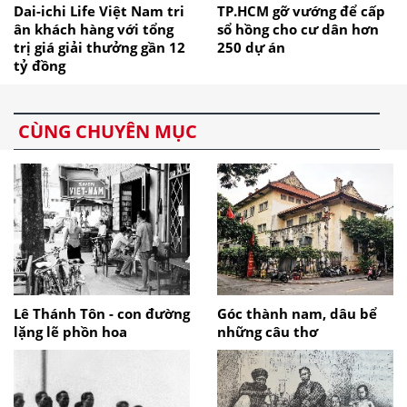
Dai-ichi Life Việt Nam tri
TP.HCM gỡ vướng để cấp
ân khách hàng với tổng
sổ hồng cho cư dân hơn
trị giá giải thưởng gần 12
250 dự án
tỷ đồng
CÙNG CHUYÊN MỤC
Lê Thánh Tôn - con đường
Góc thành nam, dâu bể
lặng lẽ phồn hoa
những câu thơ