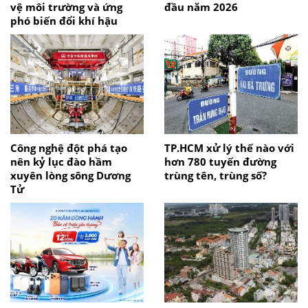
vệ môi trường và ứng
đầu năm 2026
phó biến đổi khí hậu
Công nghệ đột phá tạo
TP.HCM xử lý thế nào với
nên kỷ lục đào hầm
hơn 780 tuyến đường
xuyên lòng sông Dương
trùng tên, trùng số?
Tử