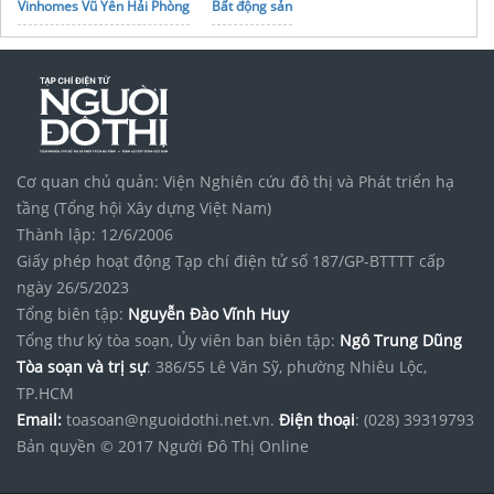
Vinhomes Vũ Yên Hải Phòng
Bất động sản
Vinhomes Saigon Park
noxh K Home Avenue Nhơn Trạch
Tập đoàn Bcons Group
ống cao su bố vải 5 lớp
In may thay vải bạt áo dù che
Nhận
Lắp đặt bạt xếp hà nội
uy tín
Tham khảo ngay
giá bạt xanh cam
mới nhất
Cơ quan chủ quản: Viện Nghiên cứu đô thị và Phát triển hạ
tầng (Tổng hội Xây dựng Việt Nam)
Thành lập: 12/6/2006
Giấy phép hoạt động Tạp chí điện tử số 187/GP-BTTTT cấp
ngày 26/5/2023
Tổng biên tập:
Nguyễn Đào Vĩnh Huy
Tổng thư ký tòa soạn, Ủy viên ban biên tập:
Ngô Trung Dũng
Tòa soạn và trị sự
: 386/55 Lê Văn Sỹ, phường Nhiêu Lộc,
TP.HCM
Email:
toasoan@nguoidothi.net.vn.
Điện thoại
: (028) 39319793
Bản quyền © 2017 Người Đô Thị Online