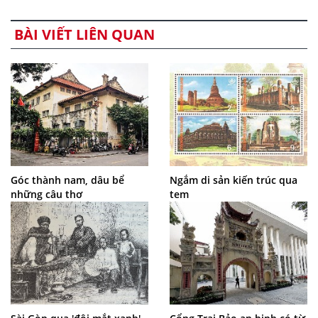
BÀI VIẾT LIÊN QUAN
Góc thành nam, dâu bể
Ngắm di sản kiến trúc qua
những câu thơ
tem